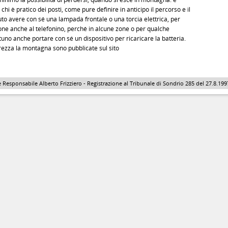
i è pratico dei posti, come pure definire in anticipo il percorso e il
to avere con sé una lampada frontale o una torcia elettrica, per
one anche al telefonino, perché in alcune zone o per qualche
no anche portare con sé un dispositivo per ricaricare la batteria.
urezza la montagna sono pubblicate sul sito
 Responsabile Alberto Frizziero - Registrazione al Tribunale di Sondrio 285 del 27.8.1997 - 