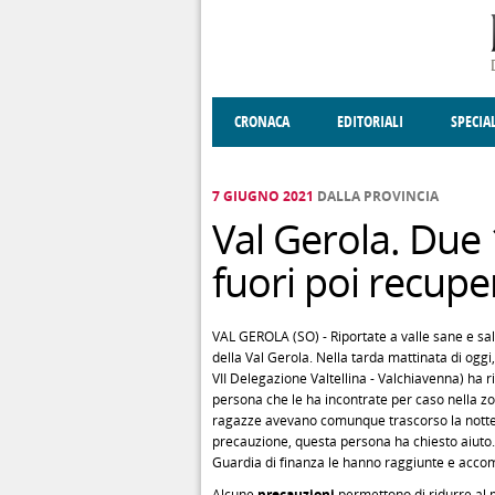
Salta al contenuto principale
CRONACA
EDITORIALI
SPECIA
SOCIETÀ
ENOGASTRONOMIA
COSTUME
DONNE DI VALT
ECONOMI
7 GIUGNO 2021
DALLA PROVINCIA
Val Gerola. Due 
fuori poi recupe
VAL GEROLA (SO) - Riportate a valle sane e sal
della Val Gerola. Nella tarda mattinata di ogg
VII Delegazione Valtellina - Valchiavenna) ha r
persona che le ha incontrate per caso nella zon
ragazze avevano comunque trascorso la notte a
precauzione, questa persona ha chiesto aiuto. 
Guardia di finanza le hanno raggiunte e accomp
Alcune
precauzioni
permettono di ridurre al m