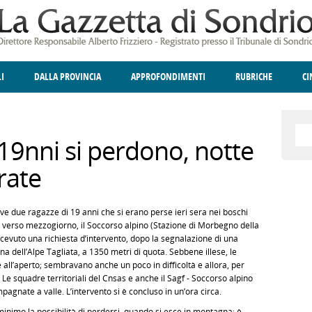
LI
DALLA PROVINCIA
APPROFONDIMENTI
RUBRICHE
C
ELLINA
A
GIUSTIZIA
DEGNO DI NOTA
TERRITORIO
ANGOLO DELLE IDEE
CULTURA E SPETTACOLI
FATTI DELLO SPI
POLIT
19nni si perdono, notte
rate
ve due ragazze di 19 anni che si erano perse ieri sera nei boschi
i, verso mezzogiorno, il Soccorso alpino (Stazione di Morbegno della
icevuto una richiesta d’intervento, dopo la segnalazione di una
a dell’Alpe Tagliata, a 1350 metri di quota. Sebbene illese, le
ll’aperto; sembravano anche un poco in difficoltà e allora, per
Le squadre territoriali del Cnsas e anche il Sagf - Soccorso alpino
agnate a valle. L’intervento si è concluso in un’ora circa.
inimo la possibilità di perdersi, quando si esce in montagna: è