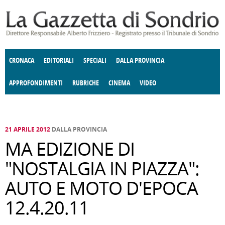
Salta al contenuto principale
CRONACA
EDITORIALI
SPECIALI
DALLA PROVINCIA
APPROFONDIMENTI
RUBRICHE
CINEMA
VIDEO
SOCIETÀ
ENOGASTRONOMIA
COSTUME
DONNE DI VALTELLINA
ECONOMIA
GIUSTIZIA
DEGNO DI NOTA
TERRITORIO
CULTURA
ANGOLO
E SPETTACOLI
DELLE IDEE
FATTI DELLO SPIRITO
POLITICA
CCCVA
21 APRILE 2012
DALLA PROVINCIA
MA EDIZIONE DI
"NOSTALGIA IN PIAZZA":
AUTO E MOTO D'EPOCA
12.4.20.11