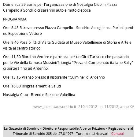
Domenica 29 aprile per l'organizzazione di Nostalgia Club in Piazza
Campello a Sondrio ci saranno auto e moto d'epoca
PROGRAMMA
Ore: 8.45 Ritrovo presso Piazza Campello - Sondrio. Accoglienza Partecipanti
ed Esposizione Vetture
Ore: 9.40 Possibilità di Visita Guidata al Museo Valtellinese di Storia e Arte e
visita al centro storico
Ore: 11,30 Riordino Vetture e partenza per un Giro Turistico che passando
per le Vie della famosa Mossini/Triangia "Prova di Campionato italiano Rally"
ci porterà fino ad Ardenno.
Ore: 13.15 Pranzo presso il Ristorante "Culmine" di Ardenno
Ore: 16.00 Ringraziamenti e Saluti
Nostalgia Club - Breno e Sezione Valtellina
www.gazzettadisondrio.it -210.4.2012 - n. 11/2012, anno XV
La Gazzetta di Sondrio - Direttore Responsabile Alberto Frizziero - Registrazione al
Tribunale di Sondrio 285 del 27.8.1997 - Tutti i diritti riservati -
Contatti