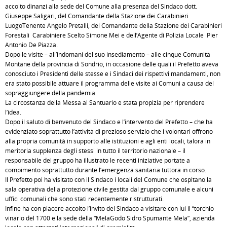
accolto dinanzi alla sede del Comune alla presenza del Sindaco dott.
Giuseppe Saligari, del Comandante della Stazione dei Carabinieri
LuogoTenente Angelo Pretalli, del Comandante della Stazione dei Carabinieri
Forestali Carabiniere Scelto Simone Mei e dell’Agente di Polizia Locale Pier
Antonio De Piazza.
Dopo le visite – all’indomani del suo insediamento – alle cinque Comunità
Montane della provincia di Sondrio, in occasione delle quali il Prefetto aveva
conosciuto i Presidenti delle stesse e i Sindaci dei rispettivi mandamenti, non
era stato possibile attuare il programma delle visite ai Comuni a causa del
sopraggiungere della pandemia.
La circostanza della Messa al Santuario è stata propizia per riprendere
l’idea.
Dopo il saluto di benvenuto del Sindaco e l’intervento del Prefetto – che ha
evidenziato soprattutto l’attività di prezioso servizio che i volontari offrono
alla propria comunità in supporto alle istituzioni e agli enti locali, talora in
meritoria supplenza degli stessi in tutto il territorio nazionale – il
responsabile del gruppo ha illustrato le recenti iniziative portate a
compimento soprattutto durante l’emergenza sanitaria tuttora in corso.
Il Prefetto poi ha visitato con il Sindaco i locali del Comune che ospitano la
sala operativa della protezione civile gestita dal gruppo comunale e alcuni
uffici comunali che sono stati recentemente ristrutturati.
Infine ha con piacere accolto l’invito del Sindaco a visitare con lui il “torchio
vinario del 1700 e la sede della “MelaGodo Sidro Spumante Mela”, azienda