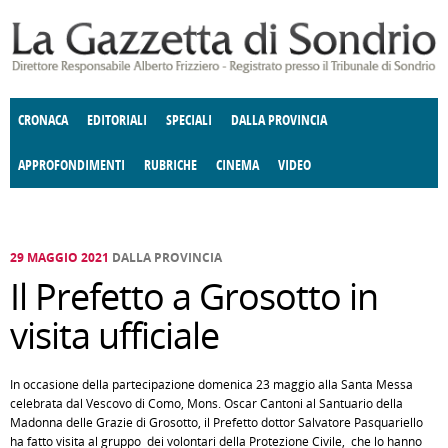
Salta al contenuto principale
CRONACA
EDITORIALI
SPECIALI
DALLA PROVINCIA
APPROFONDIMENTI
RUBRICHE
CINEMA
VIDEO
SOCIETÀ
ENOGASTRONOMIA
COSTUME
DONNE DI VALTELLINA
ECONOMIA
GIUSTIZIA
DEGNO DI NOTA
TERRITORIO
CULTURA
ANGOLO
E SPETTACOLI
DELLE IDEE
FATTI DELLO SPIRITO
POLITICA
CCCVA
29 MAGGIO 2021
DALLA PROVINCIA
Il Prefetto a Grosotto in
visita ufficiale
In occasione della partecipazione domenica 23 maggio alla Santa Messa
celebrata dal Vescovo di Como, Mons. Oscar Cantoni al Santuario della
Madonna delle Grazie di Grosotto, il Prefetto dottor Salvatore Pasquariello
ha fatto visita al gruppo dei volontari della Protezione Civile, che lo hanno