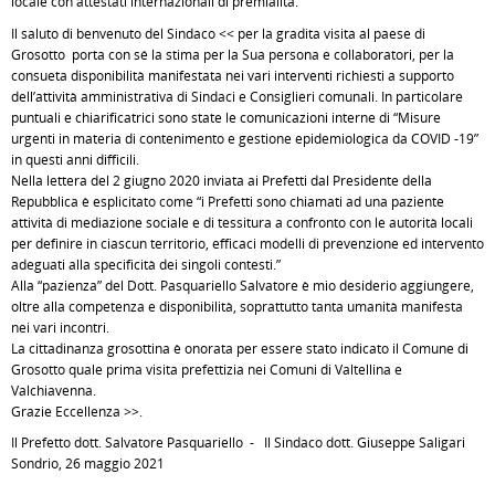
locale con attestati internazionali di premialità.
Il saluto di benvenuto del Sindaco << per la gradita visita al paese di
Grosotto porta con sé la stima per la Sua persona e collaboratori, per la
consueta disponibilità manifestata nei vari interventi richiesti a supporto
dell’attività amministrativa di Sindaci e Consiglieri comunali. In particolare
puntuali e chiarificatrici sono state le comunicazioni interne di “Misure
urgenti in materia di contenimento e gestione epidemiologica da COVID -19”
in questi anni difficili.
Nella lettera del 2 giugno 2020 inviata ai Prefetti dal Presidente della
Repubblica è esplicitato come “i Prefetti sono chiamati ad una paziente
attività di mediazione sociale e di tessitura a confronto con le autorità locali
per definire in ciascun territorio, efficaci modelli di prevenzione ed intervento
adeguati alla specificità dei singoli contesti.”
Alla “pazienza” del Dott. Pasquariello Salvatore è mio desiderio aggiungere,
oltre alla competenza e disponibilità, soprattutto tanta umanità manifesta
nei vari incontri.
La cittadinanza grosottina è onorata per essere stato indicato il Comune di
Grosotto quale prima visita prefettizia nei Comuni di Valtellina e
Valchiavenna.
Grazie Eccellenza >>.
Il Prefetto dott. Salvatore Pasquariello - Il Sindaco dott. Giuseppe Saligari
Sondrio, 26 maggio 2021