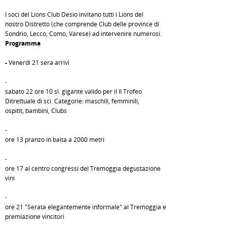
I soci del Lions Club Desio invitano tutti i Lions del
nostro Distretto (che comprende Club delle province di
Sondrio, Lecco, Como, Varese) ad intervenire numerosi.
Programma
-
Venerdì 21 sera arrivi
-
sabato 22 ore 10 sl. gigante valido per il II Trofeo
Ditrettuale di sci. Categorie: maschili, femminili,
ospitit, bambini, Clubs
-
ore 13 pranzo in baita a 2000 metri
-
ore 17 al centro congressi del Tremoggia degustazione
vini
-
ore 21 "Serata elegantemente informale" al Tremoggia e
premiazione vincitori