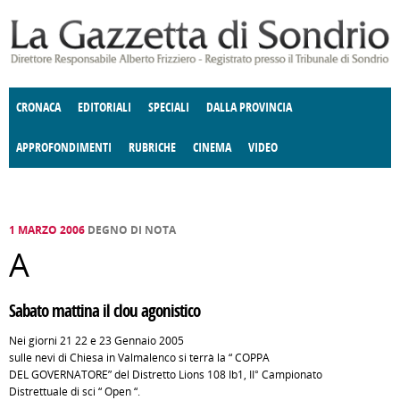
Salta al contenuto principale
CRONACA
EDITORIALI
SPECIALI
DALLA PROVINCIA
APPROFONDIMENTI
RUBRICHE
CINEMA
VIDEO
SOCIETÀ
ENOGASTRONOMIA
COSTUME
DONNE DI VALTELLINA
ECONOMIA
GIUSTIZIA
DEGNO DI NOTA
TERRITORIO
CULTURA
ANGOLO
E SPETTACOLI
DELLE IDEE
FATTI DELLO SPIRITO
POLITICA
CCCVA
1 MARZO 2006
DEGNO DI NOTA
A
Sabato mattina il clou agonistico
Nei giorni 21 22 e 23 Gennaio 2005
sulle nevi di Chiesa in Valmalenco si terrà la “ COPPA
DEL GOVERNATORE” del Distretto Lions 108 Ib1, II° Campionato
Distrettuale di sci “ Open “.