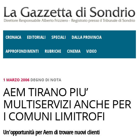
Salta al contenuto principale
CRONACA
EDITORIALI
SPECIALI
DALLA PROVINCIA
APPROFONDIMENTI
RUBRICHE
CINEMA
VIDEO
SOCIETÀ
ENOGASTRONOMIA
COSTUME
DONNE DI VALTELLINA
ECONOMIA
GIUSTIZIA
DEGNO DI NOTA
TERRITORIO
CULTURA
ANGOLO
E SPETTACOLI
DELLE IDEE
FATTI DELLO SPIRITO
POLITICA
CCCVA
1 MARZO 2006
DEGNO DI NOTA
AEM TIRANO PIU’
MULTISERVIZI ANCHE PER
I COMUNI LIMITROFI
Un'opportunità per Aem di trovare nuovi clienti