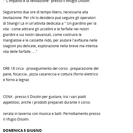
: "L'impasto e la lievitazione" presso il Rifugio Disolin.
Seguiranno due ore di tempo libero, necessarie alla
lievitazione. Per chi lo desidera può seguire gli operatori
di Shangri Là in un'attività dedicata a " Un giardino per la
vita : come attirare gli uccellini e le farfalle nei nostri
giardini e sui nostri davanzali, come costruire le
mangiatoie e le cassette nido, per aiutare l'avifauna nelle
stagioni più delicate, esplorazione nella breve ma intensa
vita delle farfalle......"
ORE 18 circa : proseguimento del corso : preparazione del
pane, focaccia , pizza casareccia e cottura (forno elettrico
e forno a legna)
CENA : presso il Disolin per gustare, tra i vari piatti
appetitosi, anche i prodotti preparati durante il corso.
serata in taverna con musica e balli. Pernottamento presso
il rifugio Disolin.
DOMENICA 5 GIUGNO