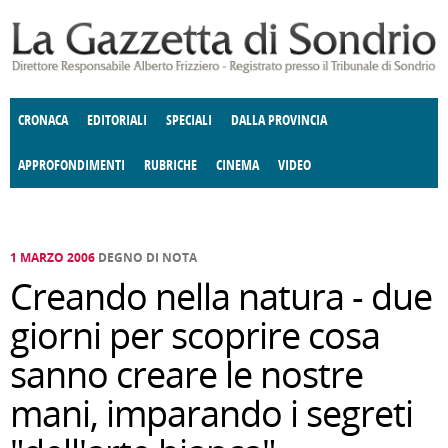
Salta al contenuto principale
CRONACA
EDITORIALI
SPECIALI
DALLA PROVINCIA
APPROFONDIMENTI
RUBRICHE
CINEMA
VIDEO
SOCIETÀ
ENOGASTRONOMIA
COSTUME
DONNE DI VALTELLINA
ECONOMIA
GIUSTIZIA
DEGNO DI NOTA
TERRITORIO
CULTURA
ANGOLO
E SPETTACOLI
DELLE IDEE
FATTI DELLO SPIRITO
POLITICA
CCCVA
1 MARZO 2006
DEGNO DI NOTA
Creando nella natura - due
giorni per scoprire cosa
sanno creare le nostre
mani, imparando i segreti