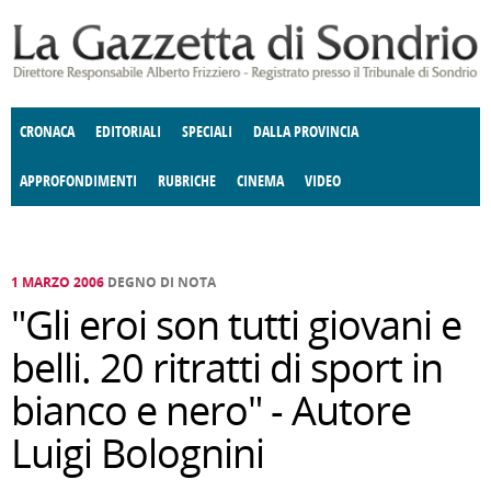
Salta al contenuto principale
CRONACA
EDITORIALI
SPECIALI
DALLA PROVINCIA
APPROFONDIMENTI
RUBRICHE
CINEMA
VIDEO
SOCIETÀ
ENOGASTRONOMIA
COSTUME
DONNE DI VALTELLINA
ECONOMIA
GIUSTIZIA
DEGNO DI NOTA
TERRITORIO
CULTURA
ANGOLO
E SPETTACOLI
DELLE IDEE
FATTI DELLO SPIRITO
POLITICA
CCCVA
1 MARZO 2006
DEGNO DI NOTA
"Gli eroi son tutti giovani e
belli. 20 ritratti di sport in
bianco e nero" - Autore
Luigi Bolognini