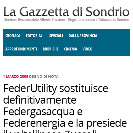
Salta al contenuto principale
CRONACA
EDITORIALI
SPECIALI
DALLA PROVINCIA
APPROFONDIMENTI
RUBRICHE
CINEMA
VIDEO
SOCIETÀ
ENOGASTRONOMIA
COSTUME
DONNE DI VALTELLINA
ECONOMIA
GIUSTIZIA
DEGNO DI NOTA
TERRITORIO
CULTURA
ANGOLO
E SPETTACOLI
DELLE IDEE
FATTI DELLO SPIRITO
POLITICA
CCCVA
1 MARZO 2006
DEGNO DI NOTA
FederUtility sostituisce
definitivamente
Federgasacqua e
Federenergia e la presiede