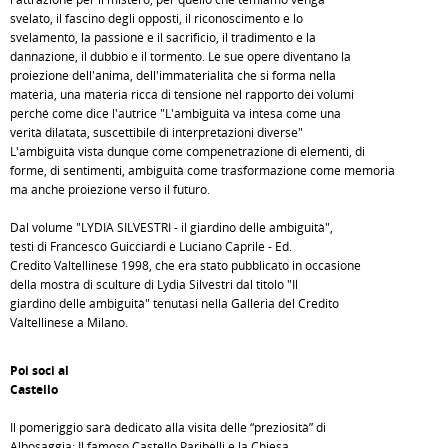
svelato, il fascino degli opposti, il riconoscimento e lo
svelamento, la passione e il sacrificio, il tradimento e la
dannazione, il dubbio e il tormento. Le sue opere diventano la
proiezione dell'anima, dell'immaterialità che si forma nella
materia, una materia ricca di tensione nel rapporto dei volumi
perché come dice l'autrice "L'ambiguità va intesa come una
verità dilatata, suscettibile di interpretazioni diverse"
L'ambiguità vista dunque come compenetrazione di elementi, di
forme, di sentimenti, ambiguità come trasformazione come memoria
ma anche proiezione verso il futuro.
Dal volume "LYDIA SILVESTRI - il giardino delle ambiguità",
testi di Francesco Guicciardi e Luciano Caprile - Ed.
Credito Valtellinese 1998, che era stato pubblicato in occasione
della mostra di sculture di Lydia Silvestri dal titolo "Il
giardino delle ambiguità" tenutasi nella Galleria del Credito
Valtellinese a Milano.
Poi soci al
Castello
Il pomeriggio sarà dedicato alla visita delle “preziosità” di
Albosaggia: Il famoso Castello Paribelli e la Chiesa