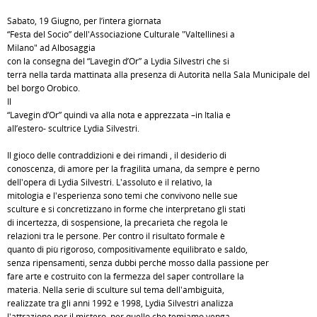
Sabato, 19 Giugno, per l’intera giornata
“Festa del Socio” dell'Associazione Culturale "Valtellinesi a
Milano" ad Albosaggia
con la consegna del “Lavegin d’Or” a Lydia Silvestri che si
terrà nella tarda mattinata alla presenza di Autorità nella Sala Municipale del
bel borgo Orobico.
Il
“Lavegin d’Or” quindi va alla nota e apprezzata –in Italia e
all’estero- scultrice Lydia Silvestri.
Il gioco delle contraddizioni e dei rimandi , il desiderio di
conoscenza, di amore per la fragilità umana, da sempre è perno
dell'opera di Lydia Silvestri. L'assoluto e il relativo, la
mitologia e l'esperienza sono temi che convivono nelle sue
sculture e si concretizzano in forme che interpretano gli stati
di incertezza, di sospensione, la precarietà che regola le
relazioni tra le persone. Per contro il risultato formale è
quanto di più rigoroso, compositivamente equilibrato e saldo,
senza ripensamenti, senza dubbi perché mosso dalla passione per
fare arte e costruito con la fermezza del saper controllare la
materia. Nella serie di sculture sul tema dell'ambiguità,
realizzate tra gli anni 1992 e 1998, Lydia Silvestri analizza
l'attrazione per il mistero, per quello che temiamo venga