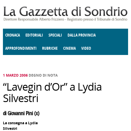
Salta al contenuto principale
CRONACA
EDITORIALI
SPECIALI
DALLA PROVINCIA
APPROFONDIMENTI
RUBRICHE
CINEMA
VIDEO
SOCIETÀ
ENOGASTRONOMIA
COSTUME
DONNE DI VALTELLINA
ECONOMIA
GIUSTIZIA
DEGNO DI NOTA
TERRITORIO
CULTURA
ANGOLO
E SPETTACOLI
DELLE IDEE
FATTI DELLO SPIRITO
POLITICA
CCCVA
1 MARZO 2006
DEGNO DI NOTA
“Lavegin d’Or” a Lydia
Silvestri
di Giovanni Pini (x)
La consegna a Lydia
Silvestri