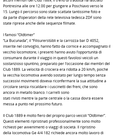
alcuni membri del Club 1889, il treno di tradotta ha lasciato
Pontresina alle ore 12.00 per giungere a Poschiavo verso le
15. Lungo il percorso sono state scattate tantissime foto e
da parte d’operatori della rete televisiva tedesca ZDF sono
state riprese anche delle sequenze filmate.
I famosi “Oldtimer”
“La Bucunada”, il “Filisurerstübli e la carrozza bar D 4052,
inserite nel convoglio, hanno fatto da cornice e accompagnato il
vecchio locomotore; i presenti hanno avuto l’opportunità di
consumare durante il viaggio in questi favolosi veicoli un
sostanzioso spuntino, preparato per l’occasione dai membri del
Club 1889. La velocità di crociera era ridotta a 20 km/h, poiché
la vecchia locomotiva avendo sostato per lungo tempo senza
successivi movimenti doveva riconfermare la sua attitudine a
circolare senza riscaldare i cuscinetti dei freni, che sono
ancora in metallo bianco. I carrelli sono
stati rivisti mentre la parte centrale o la cassa dovrà essere
messa a punto nel prossimo futuro.
Il Club 1889 è molto fiero del proprio parco veicoli “Oldtimer”.
Questi elementi ripristinati professionalmente sono molto
richiesti per avvenimenti o viaggi di società. Il ripristino
della locomotiva Ge 4/4 182 richiede ancora molto lavoro di