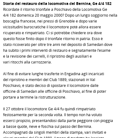
Storia del restauro della locomotiva del Bernina, Ge 4/4 182
Ricordate il ritorno trionfale a Poschiavo della Locomotiva Ge
4/4 182 domenica 20 maggio 2000? Dopo un lungo soggiorno nella
boscaglia francese, nei pressi di Grenoble e dopo varie
vicissitudini burocratiche il locomotore poté allora essere
ricuperato e rimpatriato. Ci si potrebbe chiedere ora dove
questo fosse finito dopo il trionfale ritorno in patria. Esso è
stato ricoverato per oltre tre anni nel deposito di Samedan dove
ha subito i primi interventi di restauro e segnatamente l’esame
e la revisione dei carrelli, il ripristino degli ausiliari e
vari ritocchi alla carrozzeria.
Al fine di evitare lunghe trasferte in Engadina agli incaricati
del ripristino e membri del Club 1889, stazionati in Val
Poschiavo, è stato deciso di spostare il locomotore dalle
officine di Samedan alle officine di Poschiavo, al fine di poter
portare a termine la ristrutturazione.
Il 27 ottobre il locomotore Ge 4/4 fu quindi rimpatriato
festosamente per la seconda volta. Il tempo non ha voluto
esserci propizio, presentandosi dalla parte peggiore con pioggia
a basse quote, neve e foschia sul passo del Bernina.
Accompagnati da singoli membri della stampa, vari invitati e