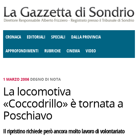
Salta al contenuto principale
CRONACA
EDITORIALI
SPECIALI
DALLA PROVINCIA
APPROFONDIMENTI
RUBRICHE
CINEMA
VIDEO
SOCIETÀ
ENOGASTRONOMIA
COSTUME
DONNE DI VALTELLINA
ECONOMIA
GIUSTIZIA
DEGNO DI NOTA
TERRITORIO
CULTURA
ANGOLO
E SPETTACOLI
DELLE IDEE
FATTI DELLO SPIRITO
POLITICA
CCCVA
1 MARZO 2006
DEGNO DI NOTA
La locomotiva
«Coccodrillo» è tornata a
Poschiavo
Il ripristino richiede però ancora molto lavoro di volontariato