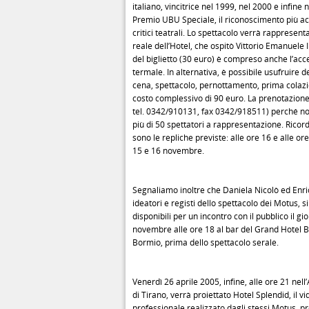
italiano, vincitrice nel 1999, nel 2000 e infine 
Premio UBU Speciale, il riconoscimento più ac
critici teatrali. Lo spettacolo verrà rappresenta
reale dell’Hotel, che ospitò Vittorio Emanuele I
del biglietto (30 euro) è compreso anche l’acce
termale. In alternativa, è possibile usufruire de
cena, spettacolo, pernottamento, prima colaz
costo complessivo di 90 euro. La prenotazione 
tel. 0342/910131, fax 0342/918511) perché 
più di 50 spettatori a rappresentazione. Rico
sono le repliche previste: alle ore 16 e alle ore
15 e 16 novembre.
Segnaliamo inoltre che Daniela Nicolò ed Enr
ideatori e registi dello spettacolo dei Motus, s
disponibili per un incontro con il pubblico il g
novembre alle ore 18 al bar del Grand Hotel B
Bormio, prima dello spettacolo serale.
Venerdì 26 aprile 2005, infine, alle ore 21 nel
di Tirano, verrà proiettato Hotel Splendid, il v
professionale realizzato dagli stessi Motus, p