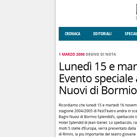
Salta al contenuto principale
CRONACA
EDITORIALI
SPECIA
SOCIETÀ
ENOGASTRONOMIA
COSTUME
DONNE DI VALT
ECONOMI
1 MARZO 2006
DEGNO DI NOTA
Lunedì 15 e mar
Evento speciale
Nuovi di Bormio
Ricordiamo che lunedì 15 e martedì 16 novemb
stagione 2004/2005 di FestTeatro andrà in sc
Bagni Nuovi di Bormio Splendid’s, spettacolo is
Hotel Splendid di Jean Genet. Lo spettacolo, r
molti 5 stelle d’Europa, verrà presentato dal
di Rimini, la più importante del teatro giovan