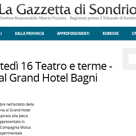
LI
DALLA PROVINCIA
APPROFONDIMENTI
RUBRICHE
C
ELLINA
A
GIUSTIZIA
DEGNO DI NOTA
TERRITORIO
ANGOLO DELLE IDEE
CULTURA E SPETTACOLI
FATTI DELLO SPI
POLIT
tedì 16 Teatro e terme -
 al Grand Hotel Bagni
re nell’ambito della
ena al Grand Hotel
pirato alla pièce
appresentato in
la Compagnia Motus
e sperimentale