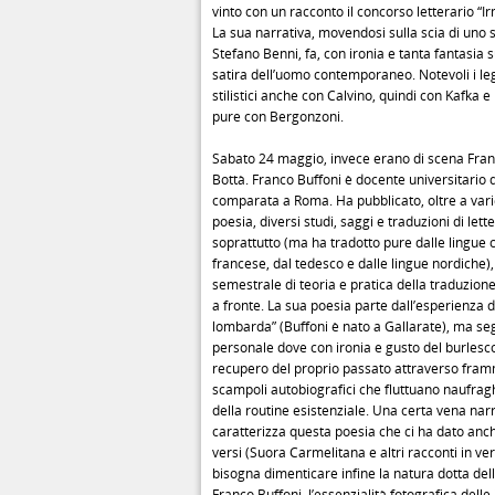
vinto con un racconto il concorso letterario “Ir
La sua narrativa, movendosi sulla scia di uno 
Stefano Benni, fa, con ironia e tanta fantasia s
satira dell’uomo contemporaneo. Notevoli i le
stilistici anche con Calvino, quindi con Kafka e
pure con Bergonzoni.
Sabato 24 maggio, invece erano di scena Fra
Bottà. Franco Buffoni è docente universitario 
comparata a Roma. Ha pubblicato, oltre a vari
poesia, diversi studi, saggi e traduzioni di lett
soprattutto (ma ha tradotto pure dalle lingue c
francese, dal tedesco e dalle lingue nordiche), 
semestrale di teoria e pratica della traduzione
a fronte. La sua poesia parte dall’esperienza d
lombarda” (Buffoni è nato a Gallarate), ma se
personale dove con ironia e gusto del burlesco
recupero del proprio passato attraverso fra
scampoli autobiografici che fluttuano naufra
della routine esistenziale. Una certa vena nar
caratterizza questa poesia che ci ha dato anch
versi (Suora Carmelitana e altri racconti in ve
bisogna dimenticare infine la natura dotta del
Franco Buffoni, l’essenzialità fotografica delle