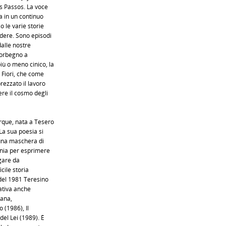
s Passos. La voce
a in un continuo
o le varie storie
dere. Sono episodi
dalle nostre
 Morbegno a
ù o meno cinico, la
 Fiori, che come
rezzato il lavoro
re il cosmo degli
rque, nata a Tesero
La sua poesia si
 una maschera di
onia per esprimere
egare da
icile storia
 del 1981 Teresino
cativa anche
iana,
o (1986), Il
del Lei (1989). È