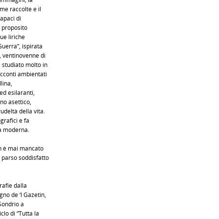
me raccolte e il
capaci di
o proposito
ue liriche
uerra”, ispirata
à, ventinovenne di
 studiato molto in
acconti ambientati
llina,
ed esilaranti,
no asettico,
deltà della vita.
grafici e fa
va moderna.
on è mai mancato
 parso soddisfatto
rafie dalla
gno de ‘l Gazetin,
 Sondrio a
clo di “Tutta la