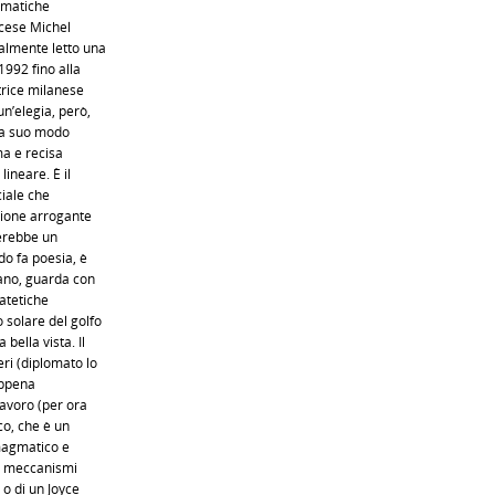
tematiche
ncese Michel
nalmente letto una
1992 fino alla
itrice milanese
n’elegia, però,
e a suo modo
ma e recisa
ineare. È il
ciale che
azione arrogante
rerebbe un
do fa poesia, è
lano, guarda con
patetiche
 solare del golfo
bella vista. Il
ri (diplomato lo
appena
lavoro (per ora
co, che è un
 magmatico e
i meccanismi
 o di un Joyce