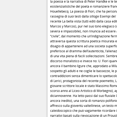
la poesia e la narrativa di Peter Handke e le 
esistenzialistiche del poeta e romanziere fra
Houellebecq. La poesia di Fiori, che ha perso
rassegna di suoi testi dalla silloge Esempi del 
recente La bella vista (tutti editi dalla casa ed
Marcos y Marcos), pur nel suo tono elegiaco (u
severa e impassibile), non rinuncia ad esser
“civile”, dal momento che un’indignazione fer
attraversa questa scrittura poetica misurata e l
disagio di appartenere ad una società superfi
preferisce al dramma dell’autenticità, l’alien
di una vita piena di facili sollecitazioni. Semb
discorso moralistico e invece no: U. Fiori quan
ancora il bambino ligure che, approdato a Mi
sospetto gli adulti e ne coglie le bassezze, le 
contraddizioni senza dimenticare lo spettacolo
di Lerici, protagonista del recente poemetto, La 
giovane scrittore locale è stato Massimo Rome
scorso anno al Liceo Artistico di Morbegno), 
diciannovenne. Ha letto passi dal suo fluviale 
ancora inedito), una sorta di romanzo polifoni
affresco sulla gioventù valtellinese, un testo
caleidoscopico che può vagamente ricordare 
narrativi basati sulla rievocazione di un Proust