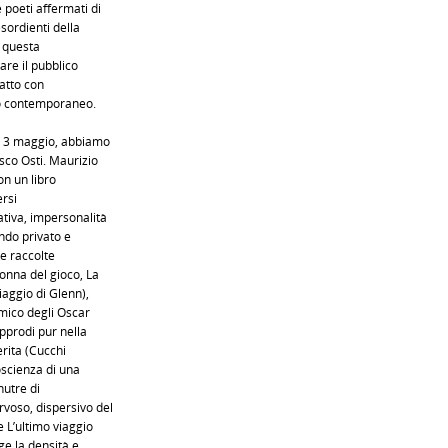
 poeti affermati di
sordienti della
i questa
are il pubblico
tatto con
co contemporaneo.
o 3 maggio, abbiamo
co Osti. Maurizio
on un libro
ersi
tiva, impersonalità
ondo privato e
le raccolte
onna del gioco, La
viaggio di Glenn),
mico degli Oscar
pprodi pur nella
erita (Cucchi
oscienza di una
nutre di
voso, dispersivo del
e L’ultimo viaggio
ge la densità e