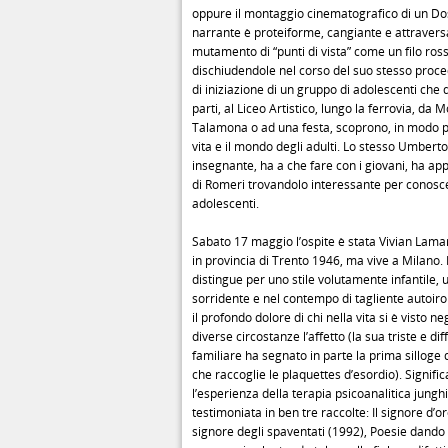
oppure il montaggio cinematografico di un Do
narrante è proteiforme, cangiante e attravers
mutamento di “punti di vista” come un filo ross
dischiudendole nel corso del suo stesso proce
di iniziazione di un gruppo di adolescenti che 
parti, al Liceo Artistico, lungo la ferrovia, da
Talamona o ad una festa, scoprono, in modo pi
vita e il mondo degli adulti. Lo stesso Umberto
insegnante, ha a che fare con i giovani, ha app
di Romeri trovandolo interessante per conosce
adolescenti.
Sabato 17 maggio l’ospite è stata Vivian Lama
in provincia di Trento 1946, ma vive a Milano. 
distingue per uno stile volutamente infantile,
sorridente e nel contempo di tagliente autoir
il profondo dolore di chi nella vita si è visto n
diverse circostanze l’affetto (la sua triste e diff
familiare ha segnato in parte la prima silloge
che raccoglie le plaquettes d’esordio). Signifi
l’esperienza della terapia psicoanalitica jungh
testimoniata in ben tre raccolte: Il signore d’or
signore degli spaventati (1992), Poesie dando 