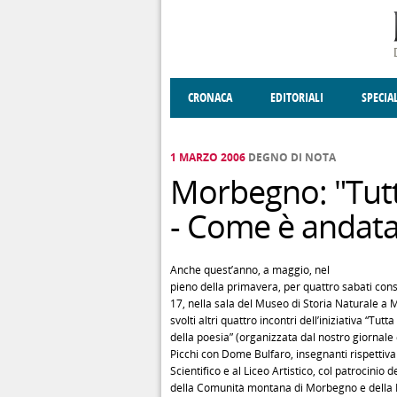
Salta al contenuto principale
CRONACA
EDITORIALI
SPECIA
SOCIETÀ
ENOGASTRONOMIA
COSTUME
DONNE DI VALT
ECONOMI
1 MARZO 2006
DEGNO DI NOTA
Morbegno: "Tutta
- Come è andata
Anche quest’anno, a maggio, nel
pieno della primavera, per quattro sabati cons
17, nella sala del Museo di Storia Naturale a
svolti altri quattro incontri dell’iniziativa “Tutta
della poesia” (organizzata dal nostro giornale 
Picchi con Dome Bulfaro, insegnanti rispettiv
Scientifico e al Liceo Artistico, col patrocinio
della Comunità montana di Morbegno e della Pr