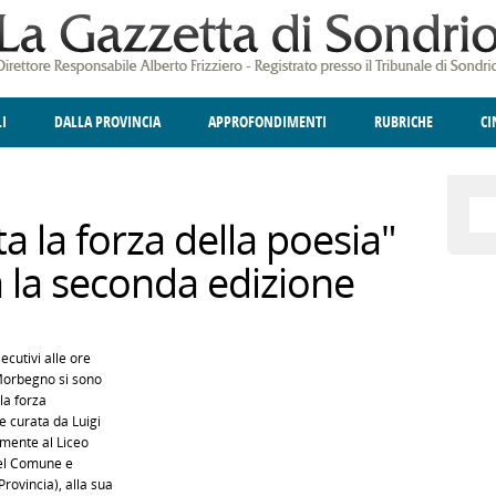
LI
DALLA PROVINCIA
APPROFONDIMENTI
RUBRICHE
C
ELLINA
A
GIUSTIZIA
DEGNO DI NOTA
TERRITORIO
ANGOLO DELLE IDEE
CULTURA E SPETTACOLI
FATTI DELLO SPI
POLIT
 la forza della poesia"
 la seconda edizione
ecutivi alle ore
 Morbegno si sono
 la forza
e curata da Luigi
amente al Liceo
 del Comune e
ovincia), alla sua