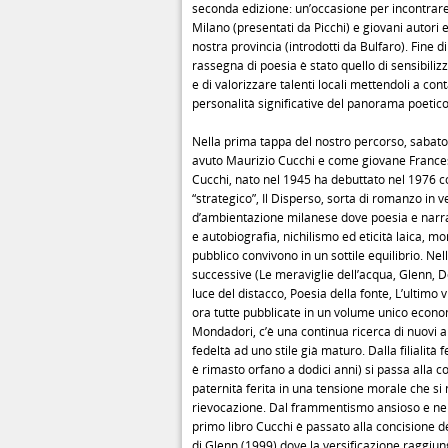
seconda edizione: un’occasione per incontrare
Milano (presentati da Picchi) e giovani autori e
nostra provincia (introdotti da Bulfaro). Fine d
rassegna di poesia è stato quello di sensibilizz
e di valorizzare talenti locali mettendoli a con
personalità significative del panorama poeti
Nella prima tappa del nostro percorso, sabat
avuto Maurizio Cucchi e come giovane Frances
Cucchi, nato nel 1945 ha debuttato nel 1976 c
“strategico”, Il Disperso, sorta di romanzo in v
d’ambientazione milanese dove poesia e narra
e autobiografia, nichilismo ed eticità laica, m
pubblico convivono in un sottile equilibrio. Nel
successive (Le meraviglie dell’acqua, Glenn, D
luce del distacco, Poesia della fonte, L’ultimo 
ora tutte pubblicate in un volume unico econo
Mondadori, c’è una continua ricerca di nuovi a
fedeltà ad uno stile già maturo. Dalla filialità f
è rimasto orfano a dodici anni) si passa alla c
paternità ferita in una tensione morale che si 
rievocazione. Dal frammentismo ansioso e ner
primo libro Cucchi è passato alla concisione d
di Glenn (1999) dove la versificazione raggiun