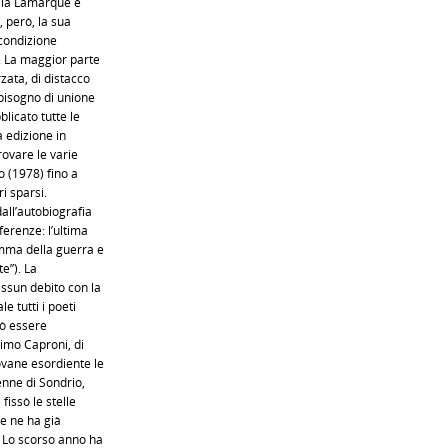
i la Lamarque è
, però, la sua
 condizione
. La maggior parte
zata, di distacco
 bisogno di unione
licato tutte le
a edizione in
ovare le varie
o (1978) fino a
i sparsi.
all’autobiografia
ferenze: l’ultima
mma della guerra e
te”). La
essun debito con la
e tutti i poeti
uò essere
timo Caproni, di
ovane esordiente le
enne di Sondrio,
issò le stelle
 e ne ha già
. Lo scorso anno ha