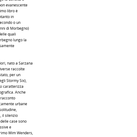
, non evanescente
imo libro è
ntanto in
 secondo o un
anni di Morbegno)
elle quali
orbegno lungo la
cisamente
ori, nato a Sarzana
iverse raccolte
 stato, per un
egli Stormy Six),
si caratterizza
tografica. Anche
 racconto
ipicamente urbane
solitudine,
 il silenzio
 delle case sono
essive e
 primo Wim Wenders,