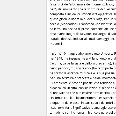
l’intensità dell’aforisma e del momento lirico
però, dal momento che la scrittura di quest’ult
composta e lucida, di un’incisività epigrafica. I
questi giorni è uscita la nuova silloge, Per un
secolo (Mondadori). Francesco Osti (ventisei 
ha letto una decina di prose poetiche, alcune d
descrivono luoghi della Valtellina: angoli di M
statale, depositi industriali, tutti paesaggi de
moderni.
Il giorno 10 maggio abbiamo avuto Umberto Fi
nel 1949, ma insegnante a Milano. Autore di d
(l’ultima, La bella vista è dello scorso anno), è
certo periodo, musicista rock (ha fatto parte d
ha scritto di estetica musicale e la sua poesia 
per una scrittura distaccata e nitida, molto fo
lui ambienta le proprie poesie, che tendono al
didascalico, in città, con situazioni e scene t
di una Milano che può essere tutte le città. La 
l’incomunicabilità, lo smarrimento esistenziale,
eloquente delle cose, in particolare dei muri e
i suoi temi forti. Significative le analogie espr
tematiche con il cinema in bianco e nero del