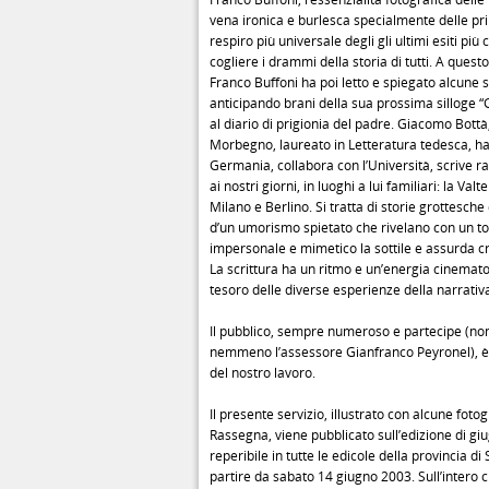
vena ironica e burlesca specialmente delle pri
respiro più universale degli gli ultimi esiti più 
cogliere i drammi della storia di tutti. A quest
Franco Buffoni ha poi letto e spiegato alcune s
anticipando brani della sua prossima silloge “G
al diario di prigionia del padre. Giacomo Bott
Morbegno, laureato in Letteratura tedesca, ha
Germania, collabora con l’Università, scrive r
ai nostri giorni, in luoghi a lui familiari: la Valte
Milano e Berlino. Si tratta di storie grottesche 
d’un umorismo spietato che rivelano con un to
impersonale e mimetico la sottile e assurda cru
La scrittura ha un ritmo e un’energia cinemato
tesoro delle diverse esperienze della narrati
Il pubblico, sempre numeroso e partecipe (n
nemmeno l’assessore Gianfranco Peyronel), è
del nostro lavoro.
Il presente servizio, illustrato con alcune fotog
Rassegna, viene pubblicato sull’edizione di giu
reperibile in tutte le edicole della provincia di
partire da sabato 14 giugno 2003. Sull’intero ci