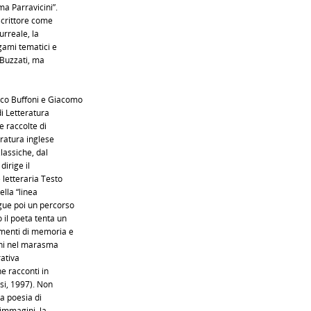
ma Parravicini”.
scrittore come
urreale, la
gami tematici e
 Buzzati, ma
nco Buffoni e Giacomo
di Letteratura
e raccolte di
eratura inglese
lassiche, dal
dirige il
 letteraria Testo
ella “linea
gue poi un percorso
 il poeta tenta un
mmenti di memoria e
ghi nel marasma
rativa
e racconti in
rsi, 1997). Non
la poesia di
 immagini, la