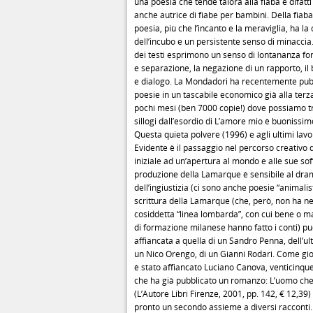
una poesia che tende talora alla fiaba e difatt
anche autrice di fiabe per bambini. Della fiaba
poesia, più che l’incanto e la meraviglia, ha la
dell’incubo e un persistente senso di minaccia
dei testi esprimono un senso di lontananza for
e separazione, la negazione di un rapporto, il
e dialogo. La Mondadori ha recentemente pubb
poesie in un tascabile economico già alla terz
pochi mesi (ben 7000 copie!) dove possiamo tr
sillogi dall’esordio di L’amore mio è buonissim
Questa quieta polvere (1996) e agli ultimi lavor
Evidente è il passaggio nel percorso creativo d
iniziale ad un’apertura al mondo e alle sue sof
produzione della Lamarque è sensibile al dra
dell’ingiustizia (ci sono anche poesie “animalis
scrittura della Lamarque (che, però, non ha n
cosiddetta “linea lombarda”, con cui bene o mal
di formazione milanese hanno fatto i conti) p
affiancata a quella di un Sandro Penna, dell’ul
un Nico Orengo, di un Gianni Rodari. Come gi
è stato affiancato Luciano Canova, venticinqu
che ha già pubblicato un romanzo: L’uomo che f
(L’Autore Libri Firenze, 2001, pp. 142, € 12,39)
pronto un secondo assieme a diversi racconti