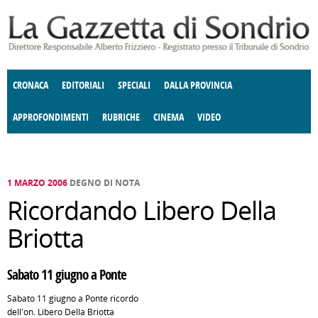
Salta al contenuto principale
CRONACA
EDITORIALI
SPECIALI
DALLA PROVINCIA
APPROFONDIMENTI
RUBRICHE
CINEMA
VIDEO
SOCIETÀ
ENOGASTRONOMIA
COSTUME
DONNE DI VALTELLINA
ECONOMIA
GIUSTIZIA
DEGNO DI NOTA
TERRITORIO
CULTURA
ANGOLO
E SPETTACOLI
DELLE IDEE
FATTI DELLO SPIRITO
POLITICA
CCCVA
1 MARZO 2006
DEGNO DI NOTA
Ricordando Libero Della
Briotta
Sabato 11 giugno a Ponte
Sabato 11 giugno a Ponte ricordo
dell'on. Libero Della Briotta