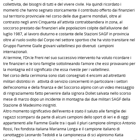
collettività, dei bisogni di tutti e del vivere civile. Ha quindi ricordato i
momenti che hanno segnato storicamente il contributo offerto dai finanzieri
sul territorio provinciale nel corso delle due guerre mondiali, oltre al
contrasto negli anni Cinquanta all'attività contrabbandiera in zona, al
soccorso prestato dai finanzieri alle popolazioni colpite dall’alluvione del
luglio 1987, al lavoro diuturno e costante delle Stazioni SAGF in provincia
oltre al ruolo svolto dal Corpo nel settore sportivo che ha visto transitare nel
Gruppo Fiamme Gialle giovani valtellinesi poi divenuti campioni
internazionali.
Al termine, l’On.le Freni nel suo successivo intervento ha voluto ricordare i
tre finanzieri e le loro famiglie sottolineando l’amore che essi provavano per
la montagna ed il significato che essa riveste per i valtellinesi.
Nel corso della cerimonia sono stati consegnati 4 encomi ad altrettanti
militari distintisi in attività di servizio concernenti in particolare i settori
dell’economia e della finanza e del Soccorso alpino con un video messaggio
di ringraziamento fatto pervenire dalla signora Dollet salvata nello scorso
mese di marzo dopo un incidente in montagna dai due militari SAGF della
Stazione di Madesimo insigniti.
Altro momento significativo dell’evento è stato il saluto alle famiglie dei
ragazzi scomparsi da parte di alcuni campioni dello sport di ieri e di oggi
appartenenti alle Fiamme Gialle tra i quali il pluri campione olimpico Antonio
Rossi, l’ex fondista italiana Marianna Longa e il campione italiano di
canottaggio Leonardo Tedoldi e la campionessa di sci alpinismo Katia