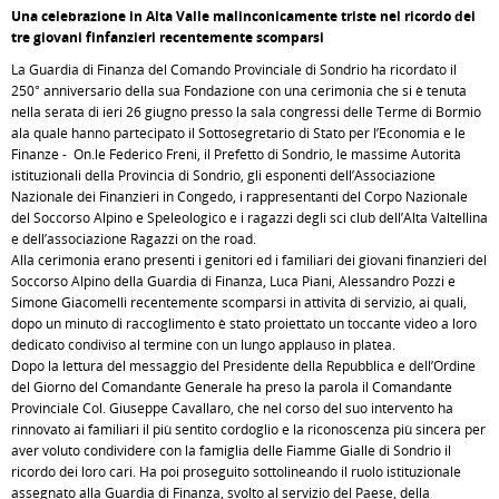
Una celebrazione in Alta Valle malinconicamente triste nel ricordo dei
tre giovani finfanzieri recentemente scomparsi
La Guardia di Finanza del Comando Provinciale di Sondrio ha ricordato il
250° anniversario della sua Fondazione con una cerimonia che si è tenuta
nella serata di ieri 26 giugno presso la sala congressi delle Terme di Bormio
ala quale hanno partecipato il Sottosegretario di Stato per l’Economia e le
Finanze - On.le Federico Freni, il Prefetto di Sondrio, le massime Autorità
istituzionali della Provincia di Sondrio, gli esponenti dell’Associazione
Nazionale dei Finanzieri in Congedo, i rappresentanti del Corpo Nazionale
del Soccorso Alpino e Speleologico e i ragazzi degli sci club dell’Alta Valtellina
e dell’associazione Ragazzi on the road.
Alla cerimonia erano presenti i genitori ed i familiari dei giovani finanzieri del
Soccorso Alpino della Guardia di Finanza, Luca Piani, Alessandro Pozzi e
Simone Giacomelli recentemente scomparsi in attività di servizio, ai quali,
dopo un minuto di raccoglimento è stato proiettato un toccante video a loro
dedicato condiviso al termine con un lungo applauso in platea.
Dopo la lettura del messaggio del Presidente della Repubblica e dell’Ordine
del Giorno del Comandante Generale ha preso la parola il Comandante
Provinciale Col. Giuseppe Cavallaro, che nel corso del suo intervento ha
rinnovato ai familiari il più sentito cordoglio e la riconoscenza più sincera per
aver voluto condividere con la famiglia delle Fiamme Gialle di Sondrio il
ricordo dei loro cari. Ha poi proseguito sottolineando il ruolo istituzionale
assegnato alla Guardia di Finanza, svolto al servizio del Paese, della