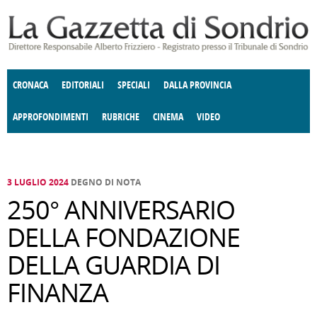
Salta al contenuto principale
CRONACA
EDITORIALI
SPECIALI
DALLA PROVINCIA
APPROFONDIMENTI
RUBRICHE
CINEMA
VIDEO
SOCIETÀ
ENOGASTRONOMIA
COSTUME
DONNE DI VALTELLINA
ECONOMIA
GIUSTIZIA
DEGNO DI NOTA
TERRITORIO
CULTURA
ANGOLO
E SPETTACOLI
DELLE IDEE
FATTI DELLO SPIRITO
POLITICA
CCCVA
3 LUGLIO 2024
DEGNO DI NOTA
250° ANNIVERSARIO
DELLA FONDAZIONE
DELLA GUARDIA DI
FINANZA