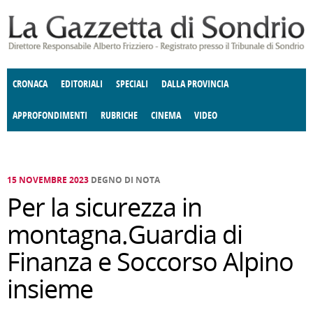
Salta al contenuto principale
CRONACA
EDITORIALI
SPECIALI
DALLA PROVINCIA
APPROFONDIMENTI
RUBRICHE
CINEMA
VIDEO
SOCIETÀ
ENOGASTRONOMIA
COSTUME
DONNE DI VALTELLINA
ECONOMIA
GIUSTIZIA
DEGNO DI NOTA
TERRITORIO
CULTURA
ANGOLO
E SPETTACOLI
DELLE IDEE
FATTI DELLO SPIRITO
POLITICA
CCCVA
15 NOVEMBRE 2023
DEGNO DI NOTA
Per la sicurezza in
montagna.Guardia di
Finanza e Soccorso Alpino
insieme