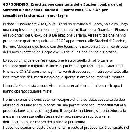
GDF SONDRIO: Esercitazione congiunta delle Stazioni lombarde del
Soccorso Alpino della Guardia di Finanza con il C.N.S.A.S per
consolidare la sicurezza in montagna
In data 11 novembre 2023, in Val Biandino provincia di Lecco, ha avuto luogo
una complessa esercitazione congiunta tra i militari della Guardia di Finanza
ed i volontari del CNSAS della Delegazione Lariana. All’esercitazione hanno
preso parte quattro squadre del SAGF appartenenti alle Stazioni di Sondrio,
Bormio, Madesimo ed Edolo con due tecnici di elisoccorso è con il contributo
del nuovo elicottero del Corpo AW169 della Sezione Aerea di Bolzano.
Lo scopo principale dell’esercitazione è stato quello di rafforzare la
collaborazione e migliorare ancor di più le sinergie con le quali Guardia di
Finanza e CNSAS operano negli interventi di soccorso, mirati soprattutto alla
localizzazione dell’infortunato o del disperso in ambienti impervi e montani.
L’esercitazione è stata suddivisa in due scenari distinti tra loro nelle quali
hanno operato squadre miste.
Il primo scenario è consistito nel recupero di una cordata, costituita da due
alpinisti di cui uno ferito, bloccati su una parete rocciosa, impossibilitati alla
prosecuzione. Una volta raggiunto il luogo dell’incidente, si è proceduto alla
messa in sicurezza della stessa ed al successivo trasporto a valle
dell’infortunato per mezzo della barella portantina.
Il secondo scenario, posto più a monte rispetto al precedente, è consistito nel