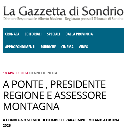
Salta al contenuto principale
CRONACA
EDITORIALI
SPECIALI
DALLA PROVINCIA
APPROFONDIMENTI
RUBRICHE
CINEMA
VIDEO
SOCIETÀ
ENOGASTRONOMIA
COSTUME
DONNE DI VALTELLINA
ECONOMIA
GIUSTIZIA
DEGNO DI NOTA
TERRITORIO
CULTURA
ANGOLO
E SPETTACOLI
DELLE IDEE
FATTI DELLO SPIRITO
POLITICA
CCCVA
18 APRILE 2024
DEGNO DI NOTA
A PONTE , PRESIDENTE
REGIONE E ASSESSORE
MONTAGNA
A CONVEGNO SU GIOCHI OLIMPICI E PARALIMPICI MILANO-CORTINA
2026