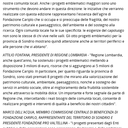
nostre comunità locali. Anche i progetti emblematici maggiori sono uno
strumento che devono andare in questa direzione: le iniziative che verranno
realizzate con questa edizione rappresentano l'essenza dell'agire di
Fondazione Cariplo che si occupa e si preoccupa delle fragilità, del nostro
patrimonio culturale e paesaggistico, dell'ambiente e del sostegno alla
ricerca. Ogni comunità locale ha le sue specificità: le esigenze del capoluogo
non sono le stesse di chi vive nelle valli. Gli otto progetti emblematici per la
provincia di Sondrio mostrano quindi attenzione anche ai territori periferici e
alle persone che vi abitano".
ATTILIO FONTANA, PRESIDENTE DI REGIONE LOMBARDIA
- "Regione Lombardia,
anche quest'anno, ha sostenuto i progetti emblematici mettendo a
disposizione 3 milioni di euro, risorse che si aggiungono ai 5 milioni di
Fondazione Cariplo. In particolare, per quanto riguarda la provincia di
Sondrio, sono stati premiati 8 progetti che mirano alla valorizzazione del
patrimonio culturale, ambientale, paesaggistico, nonché a sostegno dei
servizi in ambito sociale, oltre al miglioramento della fruibilità sostenibile
anche attraverso la mobilità dolce. Un importante e forte segnale da parte di
Regione che, intercettando i reali bisogni delle comunità locali, consente di
realizzare progetti e interventi di qualità a beneficio dei nostri cittadini".
MARCO DELL'ACQUA, MEMBRO COMMISSIONE CENTRALE DI BENEFICENZA DI
FONDAZIONE CARIPLO, RAPPRESENTANTE DEL TERRITORIO DI SONDRIO E
PRESIDENTE FONDAZIONE PRO VALTELLINA
- "I progetti presentati dagli Enti