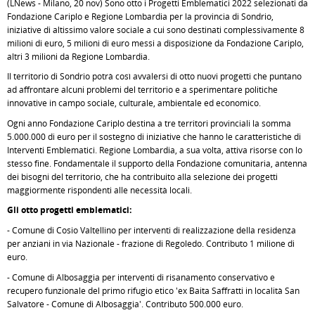
(LNews - Milano, 20 nov) Sono otto i Progetti Emblematici 2022 selezionati da
Fondazione Cariplo e Regione Lombardia per la provincia di Sondrio,
iniziative di altissimo valore sociale a cui sono destinati complessivamente 8
milioni di euro, 5 milioni di euro messi a disposizione da Fondazione Cariplo,
altri 3 milioni da Regione Lombardia.
Il territorio di Sondrio potrà così avvalersi di otto nuovi progetti che puntano
ad affrontare alcuni problemi del territorio e a sperimentare politiche
innovative in campo sociale, culturale, ambientale ed economico.
Ogni anno Fondazione Cariplo destina a tre territori provinciali la somma
5.000.000 di euro per il sostegno di iniziative che hanno le caratteristiche di
Interventi Emblematici. Regione Lombardia, a sua volta, attiva risorse con lo
stesso fine. Fondamentale il supporto della Fondazione comunitaria, antenna
dei bisogni del territorio, che ha contribuito alla selezione dei progetti
maggiormente rispondenti alle necessità locali.
Gli otto progetti emblematici:
- Comune di Cosio Valtellino per interventi di realizzazione della residenza
per anziani in via Nazionale - frazione di Regoledo. Contributo 1 milione di
euro.
- Comune di Albosaggia per interventi di risanamento conservativo e
recupero funzionale del primo rifugio etico 'ex Baita Saffratti in località San
Salvatore - Comune di Albosaggia'. Contributo 500.000 euro.