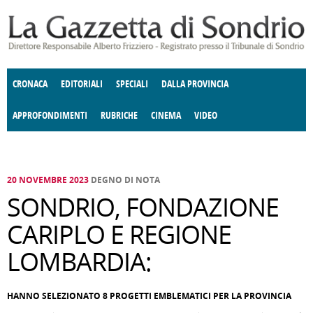
Salta al contenuto principale
CRONACA
EDITORIALI
SPECIALI
DALLA PROVINCIA
APPROFONDIMENTI
RUBRICHE
CINEMA
VIDEO
SOCIETÀ
ENOGASTRONOMIA
COSTUME
DONNE DI VALTELLINA
ECONOMIA
GIUSTIZIA
DEGNO DI NOTA
TERRITORIO
CULTURA
ANGOLO
E SPETTACOLI
DELLE IDEE
FATTI DELLO SPIRITO
POLITICA
CCCVA
20 NOVEMBRE 2023
DEGNO DI NOTA
SONDRIO, FONDAZIONE
CARIPLO E REGIONE
LOMBARDIA:
HANNO SELEZIONATO 8 PROGETTI EMBLEMATICI PER LA PROVINCIA