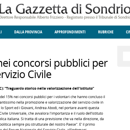
LI
DALLA PROVINCIA
APPROFONDIMENTI
RUBRICHE
C
ELLINA
A
GIUSTIZIA
DEGNO DI NOTA
TERRITORIO
ANGOLO DELLE IDEE
CULTURA E SPETTACOLI
FATTI DELLO SPI
POLIT
nei concorsi pubblici per
rvizio Civile
): ”Traguardo storico nella valorizzazione dell’istituto”
 del 15% nei concorsi pubblici per i volontari che hanno concluso il
tantissimo nella promozione e valorizzazione del servizio civile in
 lo Sport ed i Giovani, Andrea Abodi, nel portare avanti questa
Civile Universale, che avvalora l'importanza e il ruolo dell’istituto
blica italiana. Si tratta di una previsione che va nella direzione, da
 politica sempre più strutturale del nostro Paese". E’ il primo
te del Forum Nazionale del Servizio Civile, all’indomani