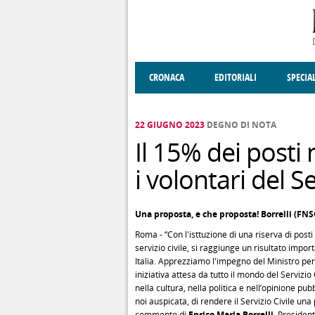
Salta al contenuto principale
CRONACA
EDITORIALI
SPECIA
SOCIETÀ
ENOGASTRONOMIA
COSTUME
DONNE DI VALT
ECONOMI
22 GIUGNO 2023
DEGNO DI NOTA
Il 15% dei posti 
i volontari del Se
Una proposta, e che proposta! Borrelli (FNSC
Roma - “Con l'isttuzione di una riserva di posti
servizio civile, si raggiunge un risultato impor
Italia. Apprezziamo l'impegno del Ministro per
iniziativa attesa da tutto il mondo del Servizio 
nella cultura, nella politica e nell’opinione pub
noi auspicata, di rendere il Servizio Civile una
commento di
Enrico Maria Borrelli
, Presiden