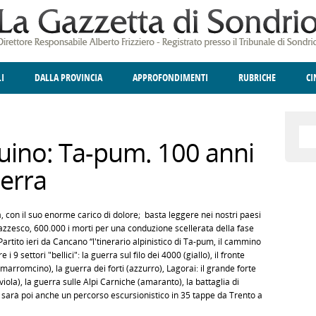
LI
DALLA PROVINCIA
APPROFONDIMENTI
RUBRICHE
C
ELLINA
A
GIUSTIZIA
DEGNO DI NOTA
TERRITORIO
ANGOLO DELLE IDEE
CULTURA E SPETTACOLI
FATTI DELLO SPI
POLIT
uino: Ta-pum. 100 anni
erra
 con il suo enorme carico di dolore; basta leggere nei nostri paesi
pazzesco, 600.000 i morti per una conduzione scellerata della fase
 Partito ieri da Cancano “l'tinerario alpinistico di Ta-pum, il cammino
 9 settori "bellici": la guerra sul filo dei 4000 (giallo), il fronte
(marromcino), la guerra dei forti (azzurro), Lagorai: il grande forte
viola), la guerra sulle Alpi Carniche (amaranto), la battaglia di
Ci sarà poi anche un percorso escursionistico in 35 tappe da Trento a