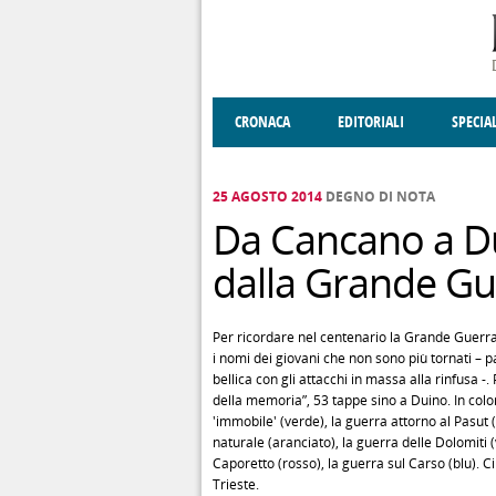
Salta al contenuto principale
CRONACA
EDITORIALI
SPECIA
SOCIETÀ
ENOGASTRONOMIA
COSTUME
DONNE DI VALT
ECONOMI
25 AGOSTO 2014
DEGNO DI NOTA
Da Cancano a D
dalla Grande Gu
Per ricordare nel centenario la Grande Guerra,
i nomi dei giovani che non sono più tornati – 
bellica con gli attacchi in massa alla rinfusa -.
della memoria”, 53 tappe sino a Duino. In colore i
'immobile' (verde), la guerra attorno al Pasut 
naturale (aranciato), la guerra delle Dolomiti (
Caporetto (rosso), la guerra sul Carso (blu). 
Trieste.