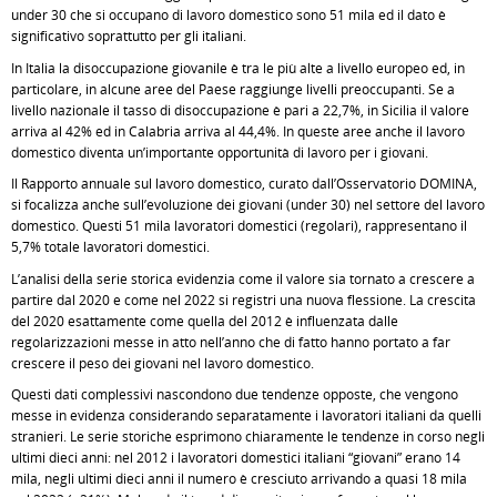
under 30 che si occupano di lavoro domestico sono 51 mila ed il dato è
significativo soprattutto per gli italiani.
In Italia la disoccupazione giovanile è tra le più alte a livello europeo ed, in
particolare, in alcune aree del Paese raggiunge livelli preoccupanti. Se a
livello nazionale il tasso di disoccupazione è pari a 22,7%, in Sicilia il valore
arriva al 42% ed in Calabria arriva al 44,4%. In queste aree anche il lavoro
domestico diventa un’importante opportunità di lavoro per i giovani.
Il Rapporto annuale sul lavoro domestico, curato dall’Osservatorio DOMINA,
si focalizza anche sull’evoluzione dei giovani (under 30) nel settore del lavoro
domestico. Questi 51 mila lavoratori domestici (regolari), rappresentano il
5,7% totale lavoratori domestici.
L’analisi della serie storica evidenzia come il valore sia tornato a crescere a
partire dal 2020 e come nel 2022 si registri una nuova flessione. La crescita
del 2020 esattamente come quella del 2012 è influenzata dalle
regolarizzazioni messe in atto nell’anno che di fatto hanno portato a far
crescere il peso dei giovani nel lavoro domestico.
Questi dati complessivi nascondono due tendenze opposte, che vengono
messe in evidenza considerando separatamente i lavoratori italiani da quelli
stranieri. Le serie storiche esprimono chiaramente le tendenze in corso negli
ultimi dieci anni: nel 2012 i lavoratori domestici italiani “giovani” erano 14
mila, negli ultimi dieci anni il numero è cresciuto arrivando a quasi 18 mila