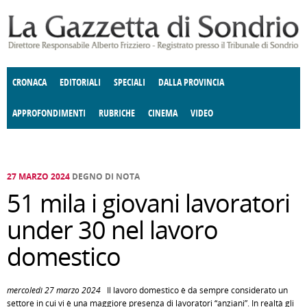
Salta al contenuto principale
CRONACA
EDITORIALI
SPECIALI
DALLA PROVINCIA
APPROFONDIMENTI
RUBRICHE
CINEMA
VIDEO
SOCIETÀ
ENOGASTRONOMIA
COSTUME
DONNE DI VALTELLINA
ECONOMIA
GIUSTIZIA
DEGNO DI NOTA
TERRITORIO
CULTURA
ANGOLO
E SPETTACOLI
DELLE IDEE
FATTI DELLO SPIRITO
POLITICA
CCCVA
27 MARZO 2024
DEGNO DI NOTA
51 mila i giovani lavoratori
under 30 nel lavoro
domestico
mercoledì 27 marzo 2024
Il lavoro domestico è da sempre considerato un
settore in cui vi è una maggiore presenza di lavoratori “anziani”. In realtà gli