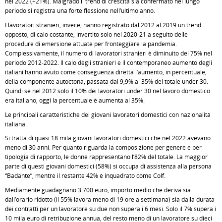
nel 2022 (+21%). Malgrado il trend di crescita sia confermato nel lungo
periodo si registra una forte flessione nell’ultimo anno.
I lavoratori stranieri, invece, hanno registrato dal 2012 al 2019 un trend
opposto, di calo costante, invertito solo nel 2020-21 a seguito delle
procedure di emersione attuate per fronteggiare la pandemia.
Complessivamente, il numero di lavoratori stranieri è diminuito del 75% nel
periodo 2012-2022. Il calo degli stranieri e il contemporaneo aumento degli
italiani hanno avuto come conseguenza diretta l’aumento, in percentuale,
della componente autoctona, passata dal 9,9% al 35% del totale under 30.
Quindi se nel 2012 solo il 10% dei lavoratori under 30 nel lavoro domestico
era italiano, oggi la percentuale è aumenta al 35%.
Le principali caratteristiche dei giovani lavoratori domestici con nazionalità
italiana.
Si tratta di quasi 18 mila giovani lavoratori domestici che nel 2022 avevano
meno di 30 anni. Per quanto riguarda la composizione per genere e per
tipologia di rapporto, le donne rappresentano l’82% del totale. La maggior
parte di questi giovani domestici (58%) si occupa di assistenza alla persona
“Badante”, mentre il restante 42% è inquadrato come Colf.
Mediamente guadagnano 3.700 euro, importo medio che deriva sia
dall’orario ridotto (il 55% lavora meno di 19 ore a settimana) sia dalla durata
dei contratti per un lavoratore su due non supera i 6 mesi. Solo il 7% supera i
10 mila euro di retribuzione annua, del resto meno di un lavoratore su dieci