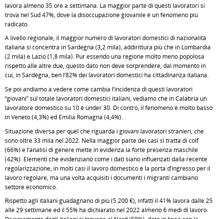
lavora almeno 35 ore a settimana. La maggior parte di questi lavoratori si
trova nel Sud 47%, dove la disoccupazione giovanile è un fenomeno più
radicato.
A livello regionale, il maggior numero di lavoratori domestici di nazionalità
italiana si concentra in Sardegna (3,2 mila), addirittura più che in Lombardia
(2 mila) e Lazio (1,8 mila). Pur essendo una regione molto meno popolosa
rispetto alle altre due, questo dato non deve sorprendere, dal momento in
cui, in Sardegna, ben l’82% dei lavoratori domestici ha cittadinanza italiana.
Se poi andiamo a vedere come cambia l’incidenza di questi lavoratori
“giovani” sul totale lavoratori domestici italiani, vediamo che in Calabria un
lavoratore domestico su 10 è under 30. Di contro, il fenomeno è molto basso
in Veneto (4,3%) ed Emilia Romagna (4,4%).
Situazione diversa per quel che riguarda i giovani lavoratori stranieri, che
sono oltre 33 mila nel 2022. Nella maggior parte dei casi si tratta di colf
(66%) e l’analisi di genere mette in evidenza la forte presenza maschile
(42%). Elementi che evidenziano come i dati siano influenzati dalla recente
regolarizzazione, in molti casi il lavoro domestico è la porta d’ingresso per il
lavoro regolare, ma una volta acquisiti i documenti i migranti cambiano
settore economico.
Rispetto agli italiani guadagnano di più (5.200 €), infatti il 41% lavora dalle 25
alle 29 settimane ed il 55% ha dichiarato nel 2022 almeno 6 medi di lavoro.