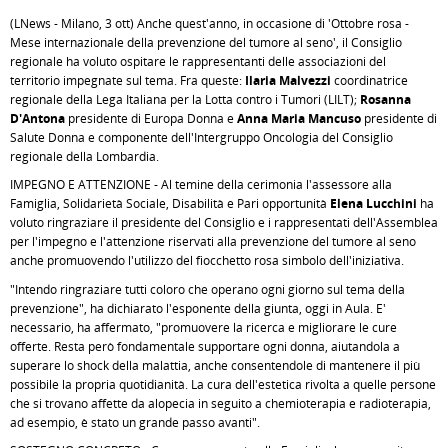
(LNews - Milano, 3 ott) Anche quest'anno, in occasione di 'Ottobre rosa -
Mese internazionale della prevenzione del tumore al seno', il Consiglio
regionale ha voluto ospitare le rappresentanti delle associazioni del
territorio impegnate sul tema. Fra queste:
Ilaria Malvezzi
coordinatrice
regionale della Lega Italiana per la Lotta contro i Tumori (LILT);
Rosanna
D'Antona
presidente di Europa Donna e
Anna Maria Mancuso
presidente di
Salute Donna e componente dell'Intergruppo Oncologia del Consiglio
regionale della Lombardia.
IMPEGNO E ATTENZIONE - Al temine della cerimonia l'assessore alla
Famiglia, Solidarietà Sociale, Disabilità e Pari opportunità
Elena Lucchini
ha
voluto ringraziare il presidente del Consiglio e i rappresentati dell'Assemblea
per l'impegno e l'attenzione riservati alla prevenzione del tumore al seno
anche promuovendo l'utilizzo del fiocchetto rosa simbolo dell'iniziativa.
"Intendo ringraziare tutti coloro che operano ogni giorno sul tema della
prevenzione", ha dichiarato l'esponente della giunta, oggi in Aula. E'
necessario, ha affermato, "promuovere la ricerca e migliorare le cure
offerte. Resta però fondamentale supportare ogni donna, aiutandola a
superare lo shock della malattia, anche consentendole di mantenere il più
possibile la propria quotidianità. La cura dell'estetica rivolta a quelle persone
che si trovano affette da alopecia in seguito a chemioterapia e radioterapia,
ad esempio, è stato un grande passo avanti".