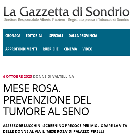
Salta al contenuto principale
CRONACA
EDITORIALI
SPECIALI
DALLA PROVINCIA
APPROFONDIMENTI
RUBRICHE
CINEMA
VIDEO
SOCIETÀ
ENOGASTRONOMIA
COSTUME
DONNE DI VALTELLINA
ECONOMIA
GIUSTIZIA
DEGNO DI NOTA
TERRITORIO
CULTURA
ANGOLO
E SPETTACOLI
DELLE IDEE
FATTI DELLO SPIRITO
POLITICA
CCCVA
4 OTTOBRE 2023
DONNE DI VALTELLINA
MESE ROSA.
PREVENZIONE DEL
TUMORE AL SENO
ASSESSORE LUCCHINI: SCREENING PRECOCE PER MIGLIORARE LA VITA
DELLE DONNE AL VIA IL 'MESE ROSA' DI PALAZZO PIRELLI