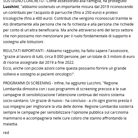
SOSTEGNO CONCRETO - Come assessorato alla Famiglia, ha proseguito
Lucchini
, "abbiamo sostenuto un importante misura dal 2019 riconoscendo
un contributo per l'acquisto di parrucche (fino a 250 euro) e protesi
tricologiche (fino a 400 euro). Contributi che vengono riconosciuti tramite le
Ats direttamente alla persona che ne fa richiesta e alla persona che richiede
per conto di un'altra beneficiaria. Ma anche attraverso enti del terzo settore
che non possiamo non menzionare per il ruolo fondamentale di supporto e
sostegno alle Istituzioni.
RISULTATI IMPORTANTI - Abbiamo raggiunto, ha fatto sapere l'assessore,
"grazie al lavoro di tutti, circa 8.000 persone, per un totale di 3 milioni di euro
di risorse assegnate dal 2019 a fine 2022.
Ecco, anche con piccole azioni come questa possiamo fornire un grande
sollievo e sostegno ai pazienti oncologici".
PROGRAMMI DI SCREENING - Infine, ha aggiunto Lucchini, "Regione
Lombardia dimostra con i suoi programmi di screening precoce e le sue
campagne di sensibilizzazione l'attenzione continua del nostro sistema
socio-sanitario. Un grazie di nuovo - ha concluso - a chi ogni giorno presta il
suo impegno per migliorare la vita delle donne. Regione Lombardia sosterrà
sempre le campagne per sensibilizzare l'opinione pubblica sul carcinoma
mammario e accompagnerà nelle cure coloro che stanno affrontando la
malattia.
red