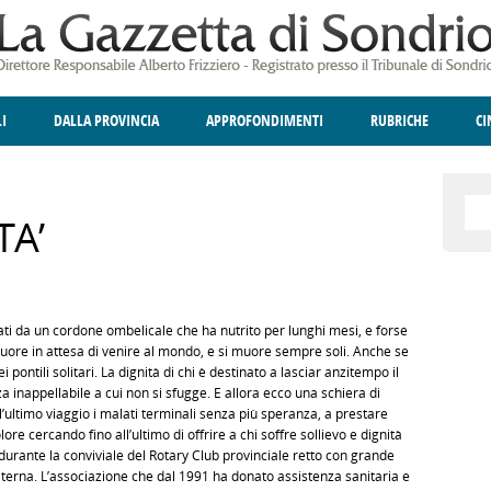
LI
DALLA PROVINCIA
APPROFONDIMENTI
RUBRICHE
C
ELLINA
A
GIUSTIZIA
DEGNO DI NOTA
TERRITORIO
ANGOLO DELLE IDEE
CULTURA E SPETTACOLI
FATTI DELLO SPI
POLIT
TA’
ti da un cordone ombelicale che ha nutrito per lunghi mesi, e forse
 cuore in attesa di venire al mondo, e si muore sempre soli. Anche se
i pontili solitari. La dignità di chi è destinato a lasciar anzitempo il
nza inappellabile a cui non si sfugge. E allora ecco una schiera di
’ultimo viaggio i malati terminali senza più speranza, a prestare
lore cercando fino all’ultimo di offrire a chi soffre sollievo e dignità
a durante la conviviale del Rotary Club provinciale retto con grande
aterna. L’associazione che dal 1991 ha donato assistenza sanitaria e