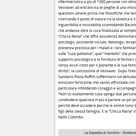
infermieristica a più di 1500 persone con oltre
Vesnaver ad entrare tra le pieghe di una missi
questioni umane prima che filosofiche che ten
ricercando il punto di sutura tra la bioetica e 
inguaribilità e incurabilità scomodando Baco
che andasse oltre la cura finalizzata al semp
“Chicca Raina” che offre assistenza domiciliare 
psicologo, assistente sociale, dietologo, terapis
presenza preziosa per i malati e i loro famili
sulle “cure palliative”, quel “mantello” che pr
supporto psicologico e la fornitura di farmaci op
senza alcun costo per il paziente e la sua fam
diritto”, la conclusione di Vesnaver. Dopo l’in
Sanitario Paola Ruffini soffermarsi sul delicato 
emozioni fortissime che vanno affrontate con 
particolare infondendo coraggio e accompagnan
“Non so esattamente cosa spinga due persone a l
condividere qualcosa in più a parlare un po’ pi
perché deve accadere perché le anime sono dest
figli della stessa famiglia. E la “Chicca Raina” in
Nello Colombo
La Gazzetta di Sondrio - Direttore