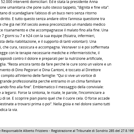
 52.000 interventi domiciliari. Ed è stata la presidente Anna
one umanitaria che pone sullo stesso tappeto, “dignità e fine vita”:
tano di scandagliare l’abisso di un buco nero senza ritorno
il diritto. E tutto questo senza andare oltre l’annosa questione tra
ne che già nel XVI secolo aveva preconizzato un mandato medico
lice risanamento e che accompagnasse il malato fino alla fine. Una
7 giorni su 7 e h24 con la sua équipe (fisiatra, infermieri,
ta della riabilitazione, e il supporto di tanti volontari). Una
ari, che cura, rassicura e accompagna. Vesnaver si è poi soffermata
otegge con le terapie necessarie mediche e infermieristiche, il
pioidi contro il dolore e preparati per la nutrizione artificiale,
iglia. “Resta ancora tanto da fare perché le cure sono un valore e un
tervento di Dino Pegorari e Dina Cantoni, è toccato al Direttore
compito all’interno delle famiglie: “Qui si vive un vortice di
grande professionalità perché entriamo in un clima familiare
do fino alla fine”. Emblematico il messaggio della conviviale:
egarsi. Forse la sintonia, le risate, le parole, l’incominciare a
ù di sé. E scoprire pian piano quel che il cuore cela. O forse accade
inate a trovarsi prima o poi”. Nella gioia e nel dolore siamo tutti
dica la via.
 Responsabile Alberto Frizziero - Registrazione al Tribunale di Sondrio 285 del 27.8.1997 - 