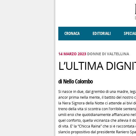
Salta al contenuto principale
CRONACA
EDITORIALI
SPECIA
SOCIETÀ
ENOGASTRONOMIA
COSTUME
DONNE DI VALT
ECONOMI
14 MARZO 2023
DONNE DI VALTELLINA
L’ULTIMA DIGNI
di Nello Colombo
Si nasce in due, dal grembo di una madre, lega
ancor prima nella mente, il battito del nostro
la Nera Signora della Notte ci attende ai bivi de
treno della vita si scontra con l’orribile sente
umili eroi che quotidianamente affiancano nell
quel conforto, quella vicinanza che allevia il do
di vita. E’ la “Chicca Raina” che si è raccontat
slancio propositivo dal presidente Raniero Sp