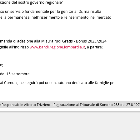
i azione del nostro governo regionale".
nto un servizio fondamentale per la genitorialità, ma risulta
nella permanenza, nell'inserimento e reinserimento, nel mercato
omanda di adesione alla Misura Nidi Gratis - Bonus 2023/2024
bile all'indirizzo
www.bandi.regione.lombardia.it
, a partire:
o;
 del 15 settembre.
 ai Comuni, ne seguirà poi uno in autunno dedicato alle famiglie per
 Responsabile Alberto Frizziero - Registrazione al Tribunale di Sondrio 285 del 27.8.1997 - 