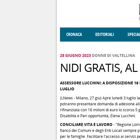
Salta al contenuto principale
CRONACA
EDITORIALI
SPECIA
SOCIETÀ
ENOGASTRONOMIA
COSTUME
DONNE DI VALT
ECONOMI
28 GIUGNO 2023
DONNE DI VALTELLINA
NIDI GRATIS, AL
ASSESSORE LUCCHINI: A DISPOSIZIONE 16
LUGLIO
(LNews - Milano, 27 giu) Apre lunedì 3 luglio l
potranno presentare domanda di adesione alla 
rifinanziata con 16 milioni di euro lo scorso 5
Disabilità e Pari opportunità, Elena Lucchini.
CONCILIARE VITA E LAVORO
- "Regione Lomb
fianco dei Comuni e degli Enti Locali sempre più
per le famiglie. Facilitare l'accesso ai servizi 