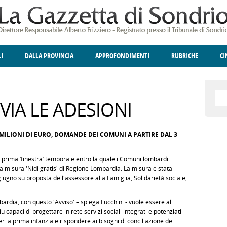
LI
DALLA PROVINCIA
APPROFONDIMENTI
RUBRICHE
C
ELLINA
A
GIUSTIZIA
DEGNO DI NOTA
TERRITORIO
ANGOLO DELLE IDEE
CULTURA E SPETTACOLI
FATTI DELLO SPI
POLIT
 VIA LE ADESIONI
 MILIONI DI EURO, DOMANDE DEI COMUNI A PARTIRE DAL 3
a prima ‘finestra’ temporale entro la quale i Comuni lombardi
misura 'Nidi gratis' di Regione Lombardia. La misura è stata
 giugno su proposta dell'assessore alla Famiglia, Solidarietà sociale,
ardia, con questo 'Avviso' – spiega Lucchini - vuole essere al
 capaci di progettare in rete servizi sociali integrati e potenziati
per la prima infanzia e rispondere ai bisogni di conciliazione dei