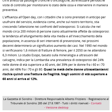
chi è affetto da patologie croniche o oncologiche, ad effettuare periodiche
visite di controllo per monitorare lo stato delle ossa e intervenire in maniera
preventiva.
L'affluenza all'Open day, con i cittadini che si sono prenotati in anticipo per
usufruire del servizio, evidenzia come, anche sul nostro territorio, stia
crescendo l'attenzione nei confronti dell'osteoporosi. Si calcola che nel
mondo circa 200 milioni di persone siano attualmente affette da osteoporosi:
la tendenza all'allungamento della vita media e all'invecchiamento della
popolazione, in assenza di seri interventi di prevenzione, nei prossimi
decenni determinerà un significativo aumento dei casi. Nel 1990 nel mondo
si verificavano 1,6 milioni di fratture di femore, per il 2050 se ne attendono
6,3 milioni. Lo studio Esopo, basato sulla mineralogia a ultrasuoni del
calcagno, indica per la Lombardia una prevalenza di osteoporosi del 24%
nelle donne di età superiore a 40 anni, del 39% per le donne fra i 60 e i 70
anni, del 48% fra i 70 e gli 80.
Quasi la metà delle donne ultrasettantenni
rischia quindi una frattura da fragilità. Negli uomini di età superiore a
60 anni si arriva al 12%.
La Gazzetta di Sondrio - Direttore Responsabile Alberto Frizziero - Registrazione al
Tribunale di Sondrio 285 del 27.8.1997 - Tutti i diritti riservati -
Contatti
- Versione desktop