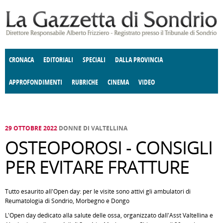
Salta al contenuto principale
CRONACA
EDITORIALI
SPECIALI
DALLA PROVINCIA
APPROFONDIMENTI
RUBRICHE
CINEMA
VIDEO
SOCIETÀ
ENOGASTRONOMIA
COSTUME
DONNE DI VALTELLINA
ECONOMIA
GIUSTIZIA
DEGNO DI NOTA
TERRITORIO
CULTURA
ANGOLO
E SPETTACOLI
DELLE IDEE
FATTI DELLO SPIRITO
POLITICA
CCCVA
29 OTTOBRE 2022
DONNE DI VALTELLINA
OSTEOPOROSI - CONSIGLI
PER EVITARE FRATTURE
Tutto esaurito all'Open day: per le visite sono attivi gli ambulatori di
Reumatologia di Sondrio, Morbegno e Dongo
L'Open day dedicato alla salute delle ossa, organizzato dall'Asst Valtellina e