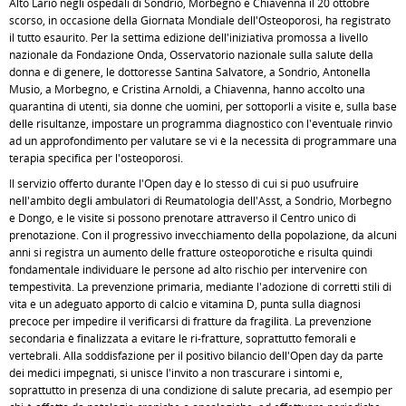
Alto Lario negli ospedali di Sondrio, Morbegno e Chiavenna il 20 ottobre
scorso, in occasione della Giornata Mondiale dell'Osteoporosi, ha registrato
il tutto esaurito. Per la settima edizione dell'iniziativa promossa a livello
nazionale da Fondazione Onda, Osservatorio nazionale sulla salute della
donna e di genere, le dottoresse Santina Salvatore, a Sondrio, Antonella
Musio, a Morbegno, e Cristina Arnoldi, a Chiavenna, hanno accolto una
quarantina di utenti, sia donne che uomini, per sottoporli a visite e, sulla base
delle risultanze, impostare un programma diagnostico con l'eventuale rinvio
ad un approfondimento per valutare se vi è la necessità di programmare una
terapia specifica per l'osteoporosi.
Il servizio offerto durante l'Open day è lo stesso di cui si può usufruire
nell'ambito degli ambulatori di Reumatologia dell'Asst, a Sondrio, Morbegno
e Dongo, e le visite si possono prenotare attraverso il Centro unico di
prenotazione. Con il progressivo invecchiamento della popolazione, da alcuni
anni si registra un aumento delle fratture osteoporotiche e risulta quindi
fondamentale individuare le persone ad alto rischio per intervenire con
tempestività. La prevenzione primaria, mediante l'adozione di corretti stili di
vita e un adeguato apporto di calcio e vitamina D, punta sulla diagnosi
precoce per impedire il verificarsi di fratture da fragilità. La prevenzione
secondaria è finalizzata a evitare le ri-fratture, soprattutto femorali e
vertebrali. Alla soddisfazione per il positivo bilancio dell'Open day da parte
dei medici impegnati, si unisce l'invito a non trascurare i sintomi e,
soprattutto in presenza di una condizione di salute precaria, ad esempio per