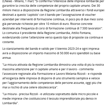
(LNews - Milano, 1 mar) "Si conferma l'interesse delle imprese lombarde per
garantire la crescita delle competenze del proprio capitale umano. Dei 30
milioni messi a disposizione da Regione Lombardia attraverso i fondi europei
destinati a questo 'capitolo' con il bando per l'assegnazione di voucher
aziendali per interventi di formazione continua, in poco più di due mesi sono
già pervenute richieste per oltre 10 milioni di euro. Risorse concrete
destinate alla frequenza di corsi di formazione continua di 7.500 lavoratori".
Lo comunica il presidente della Regione Lombardia, Attilio Fontana,
evidenziando come l'attenzione verso questo tipo di proposte sia continua e
costante.
Lo stanziamento del bando è valido per il biennio 2023-24 e ogni impresa
avrà a disposizione un importo massimo di 50.000 euro spendibili su base
annua.
"La misura attivata da Regione Lombardia dimostra una volta di più la nostra
massima attenzione per il capitale umano e per il lavoro - commenta
l'assessore regionale alla Formazione e Lavoro Melania Rizzoli - e risponde
all'esigenza delle imprese di disporre di uno strumento semplice e veloce
per l'aggiornamento delle competenze delle persone assunte, oggi più che
mai a rischio di una celere obsolescenza".
"La misura - precisa Rizzoli - è utilizzata soprattutto dalle micro piccole e
medie imprese che costituiscono il tessuto imprenditoriale più denso in
Lombardia".