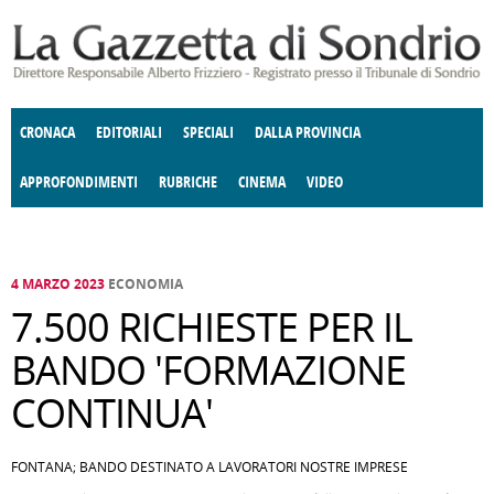
Salta al contenuto principale
CRONACA
EDITORIALI
SPECIALI
DALLA PROVINCIA
APPROFONDIMENTI
RUBRICHE
CINEMA
VIDEO
SOCIETÀ
ENOGASTRONOMIA
COSTUME
DONNE DI VALTELLINA
ECONOMIA
GIUSTIZIA
DEGNO DI NOTA
TERRITORIO
CULTURA
ANGOLO
E SPETTACOLI
DELLE IDEE
FATTI DELLO SPIRITO
POLITICA
CCCVA
4 MARZO 2023
ECONOMIA
7.500 RICHIESTE PER IL
BANDO 'FORMAZIONE
CONTINUA'
FONTANA; BANDO DESTINATO A LAVORATORI NOSTRE IMPRESE