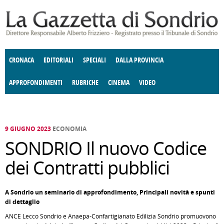
Salta al contenuto principale
CRONACA
EDITORIALI
SPECIALI
DALLA PROVINCIA
APPROFONDIMENTI
RUBRICHE
CINEMA
VIDEO
SOCIETÀ
ENOGASTRONOMIA
COSTUME
DONNE DI VALTELLINA
ECONOMIA
GIUSTIZIA
DEGNO DI NOTA
TERRITORIO
CULTURA
ANGOLO
E SPETTACOLI
DELLE IDEE
FATTI DELLO SPIRITO
POLITICA
CCCVA
9 GIUGNO 2023
ECONOMIA
SONDRIO Il nuovo Codice
dei Contratti pubblici
A Sondrio un seminario di approfondimento, Principali novità e spunti
di dettaglio
ANCE Lecco Sondrio e Anaepa-Confartigianato Edilizia Sondrio promuovono