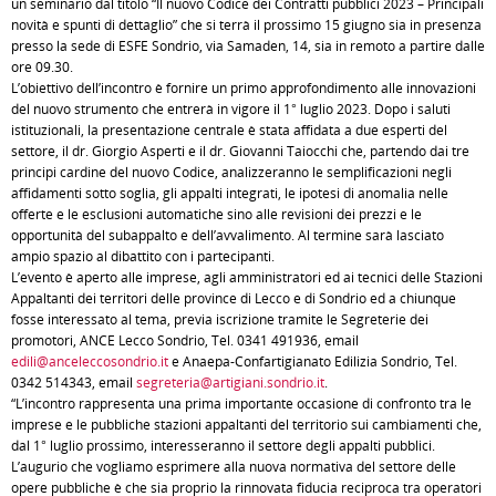
un seminario dal titolo “Il nuovo Codice dei Contratti pubblici 2023 – Principali
novità e spunti di dettaglio” che si terrà il prossimo 15 giugno sia in presenza
presso la sede di ESFE Sondrio, via Samaden, 14, sia in remoto a partire dalle
ore 09.30.
L’obiettivo dell’incontro è fornire un primo approfondimento alle innovazioni
del nuovo strumento che entrerà in vigore il 1° luglio 2023. Dopo i saluti
istituzionali, la presentazione centrale è stata affidata a due esperti del
settore, il dr. Giorgio Asperti e il dr. Giovanni Taiocchi che, partendo dai tre
principi cardine del nuovo Codice, analizzeranno le semplificazioni negli
affidamenti sotto soglia, gli appalti integrati, le ipotesi di anomalia nelle
offerte e le esclusioni automatiche sino alle revisioni dei prezzi e le
opportunità del subappalto e dell’avvalimento. Al termine sarà lasciato
ampio spazio al dibattito con i partecipanti.
L’evento è aperto alle imprese, agli amministratori ed ai tecnici delle Stazioni
Appaltanti dei territori delle province di Lecco e di Sondrio ed a chiunque
fosse interessato al tema, previa iscrizione tramite le Segreterie dei
promotori, ANCE Lecco Sondrio, Tel. 0341 491936, email
edili@anceleccosondrio.it
e Anaepa-Confartigianato Edilizia Sondrio, Tel.
0342 514343, email
segreteria@artigiani.sondrio.it
.
“L’incontro rappresenta una prima importante occasione di confronto tra le
imprese e le pubbliche stazioni appaltanti del territorio sui cambiamenti che,
dal 1° luglio prossimo, interesseranno il settore degli appalti pubblici.
L’augurio che vogliamo esprimere alla nuova normativa del settore delle
opere pubbliche è che sia proprio la rinnovata fiducia reciproca tra operatori