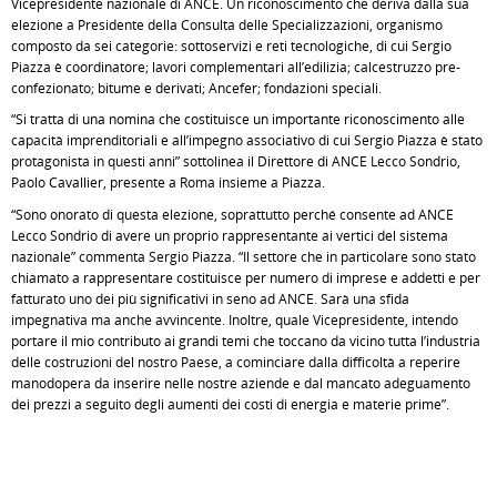
Vicepresidente nazionale di ANCE. Un riconoscimento che deriva dalla sua
elezione a Presidente della Consulta delle Specializzazioni, organismo
composto da sei categorie: sottoservizi e reti tecnologiche, di cui Sergio
Piazza è coordinatore; lavori complementari all’edilizia; calcestruzzo pre-
confezionato; bitume e derivati; Ancefer; fondazioni speciali.
“Si tratta di una nomina che costituisce un importante riconoscimento alle
capacità imprenditoriali e all’impegno associativo di cui Sergio Piazza è stato
protagonista in questi anni” sottolinea il Direttore di ANCE Lecco Sondrio,
Paolo Cavallier, presente a Roma insieme a Piazza.
“Sono onorato di questa elezione, soprattutto perché consente ad ANCE
Lecco Sondrio di avere un proprio rappresentante ai vertici del sistema
nazionale” commenta Sergio Piazza. “Il settore che in particolare sono stato
chiamato a rappresentare costituisce per numero di imprese e addetti e per
fatturato uno dei più significativi in seno ad ANCE. Sarà una sfida
impegnativa ma anche avvincente. Inoltre, quale Vicepresidente, intendo
portare il mio contributo ai grandi temi che toccano da vicino tutta l’industria
delle costruzioni del nostro Paese, a cominciare dalla difficoltà a reperire
manodopera da inserire nelle nostre aziende e dal mancato adeguamento
dei prezzi a seguito degli aumenti dei costi di energia e materie prime”.