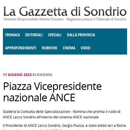
Salta al contenuto principale
CRONACA
EDITORIALI
SPECIALI
DALLA PROVINCIA
APPROFONDIMENTI
RUBRICHE
CINEMA
VIDEO
SOCIETÀ
ENOGASTRONOMIA
COSTUME
DONNE DI VALTELLINA
ECONOMIA
GIUSTIZIA
DEGNO DI NOTA
TERRITORIO
CULTURA
ANGOLO
E SPETTACOLI
DELLE IDEE
FATTI DELLO SPIRITO
POLITICA
CCCVA
11 GIUGNO 2023
ECONOMIA
Piazza Vicepresidente
nazionale ANCE
Guiderà la Consulta delle Specializzazioni - Nomina che premia il ruolo di
ANCE Lecco Sondrio all’interno del sistema ANCE nazionale
Il Presidente di ANCE Lecco Sondrio, Sergio Piazza, è stato eletto ieri a Roma