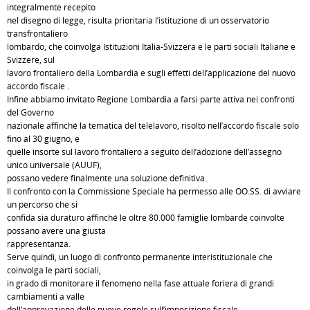
integralmente recepito
nel disegno di legge, risulta prioritaria l’istituzione di un osservatorio
transfrontaliero
lombardo, che coinvolga Istituzioni Italia-Svizzera e le parti sociali Italiane e
Svizzere, sul
lavoro frontaliero della Lombardia e sugli effetti dell’applicazione del nuovo
accordo fiscale .
Infine abbiamo invitato Regione Lombardia a farsi parte attiva nei confronti
del Governo
nazionale affinché la tematica del telelavoro, risolto nell’accordo fiscale solo
fino al 30 giugno, e
quelle insorte sul lavoro frontaliero a seguito dell’adozione dell’assegno
unico universale (AUUF),
possano vedere finalmente una soluzione definitiva.
Il confronto con la Commissione Speciale ha permesso alle OO.SS. di avviare
un percorso che si
confida sia duraturo affinché le oltre 80.000 famiglie lombarde coinvolte
possano avere una giusta
rappresentanza.
Serve quindi, un luogo di confronto permanente interistituzionale che
coinvolga le parti sociali,
in grado di monitorare il fenomeno nella fase attuale foriera di grandi
cambiamenti a valle
dell’approvazione delle nuove regole sull’imposizione fiscale.