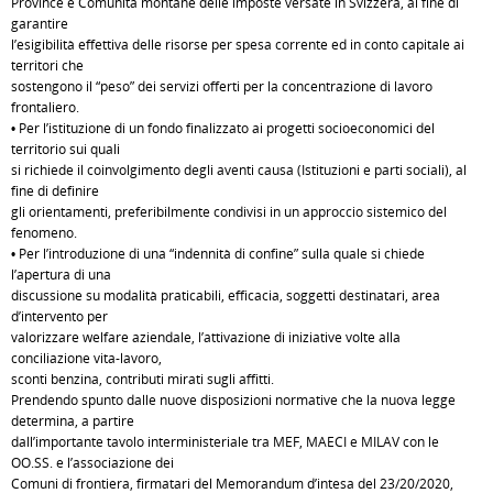
Province e Comunità montane delle imposte versate in Svizzera, al fine di
garantire
l’esigibilità effettiva delle risorse per spesa corrente ed in conto capitale ai
territori che
sostengono il “peso” dei servizi offerti per la concentrazione di lavoro
frontaliero.
• Per l’istituzione di un fondo finalizzato ai progetti socioeconomici del
territorio sui quali
si richiede il coinvolgimento degli aventi causa (Istituzioni e parti sociali), al
fine di definire
gli orientamenti, preferibilmente condivisi in un approccio sistemico del
fenomeno.
• Per l’introduzione di una “indennità di confine” sulla quale si chiede
l’apertura di una
discussione su modalità praticabili, efficacia, soggetti destinatari, area
d’intervento per
valorizzare welfare aziendale, l’attivazione di iniziative volte alla
conciliazione vita-lavoro,
sconti benzina, contributi mirati sugli affitti.
Prendendo spunto dalle nuove disposizioni normative che la nuova legge
determina, a partire
dall’importante tavolo interministeriale tra MEF, MAECI e MILAV con le
OO.SS. e l’associazione dei
Comuni di frontiera, firmatari del Memorandum d’intesa del 23/20/2020,