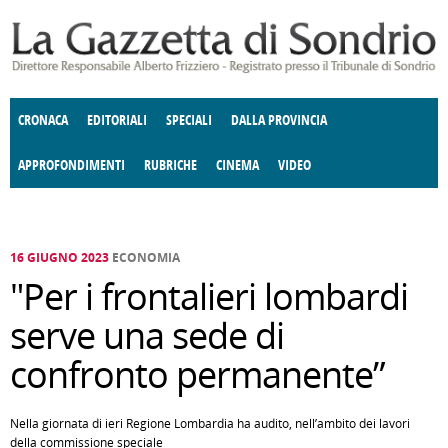
Salta al contenuto principale
CRONACA
EDITORIALI
SPECIALI
DALLA PROVINCIA
APPROFONDIMENTI
RUBRICHE
CINEMA
VIDEO
SOCIETÀ
ENOGASTRONOMIA
COSTUME
DONNE DI VALTELLINA
ECONOMIA
GIUSTIZIA
DEGNO DI NOTA
TERRITORIO
CULTURA
ANGOLO
E SPETTACOLI
DELLE IDEE
FATTI DELLO SPIRITO
POLITICA
CCCVA
16 GIUGNO 2023
ECONOMIA
"Per i frontalieri lombardi
serve una sede di
confronto permanente”
Nella giornata di ieri Regione Lombardia ha audito, nell’ambito dei lavori
della commissione speciale