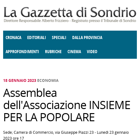
Salta al contenuto principale
CRONACA
EDITORIALI
SPECIALI
DALLA PROVINCIA
APPROFONDIMENTI
RUBRICHE
CINEMA
VIDEO
SOCIETÀ
ENOGASTRONOMIA
COSTUME
DONNE DI VALTELLINA
ECONOMIA
GIUSTIZIA
DEGNO DI NOTA
TERRITORIO
CULTURA
ANGOLO
E SPETTACOLI
DELLE IDEE
FATTI DELLO SPIRITO
POLITICA
CCCVA
18 GENNAIO 2023
ECONOMIA
Assemblea
dell'Associazione INSIEME
PER LA POPOLARE
Sede; Camera di Commercio, via Giuseppe Piazzi 23 - Lunedì 23 gennaio
2023 ore 17