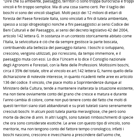
"Dire che su ambiente, paesaggio, territori ci sono troppa burocrazia e troppi
vincoli è fin troppo semplice. Ma di una cosa siamo certi. Per il taglio dei
boschi vi sono dei vincoli sbagliati. Molti pezzi dei 12 milioni di ettari di
foresta del Paese forestale Italia, sono vincolati a fini di tutela ambientale,
spesso a scopi idrogeologici nonché a fini paesaggistici ai sensi Codice dei
Beni Culturali e del Paesaggio, ai sensi del decreto legislativo 42 del 2004,
articolo 142 lettera G. In sostanza in un contesto storicamente abitato come
l'Italia, la selvicoltura è ciò che da sempre gestisce la parte boscata,
contribuendo alla bellezza del paesaggio italiano. I boschi si sviluppano,
crescono, vengono utilizzati, poi ricrescono, da tempo immemore, e il
paesaggio muta con essi. Lo dice l'Uncem e lo dice il Consiglio nazionale
degli Agronomi e Forestali, con la Rete delle Professioni. Moltissimi boschi,
circa il 35% del totale, oltre al vincolo ex art.142 lettera G, hanno quello della
dichiarazione di notevole interesse, in quanto ricadenti nelle aree ex articolo
136 del codice. Il vincolo, che piace molto a Soprintendenze dunque al
Ministero della Cultura, tende a mantenere inalterata la situazione esistente,
ma non tiene ovviamente conto del grano che cresce e matura e durante
l'anno cambia di colore, come non può tenere conto del fatto che molti di
questi territori siano stati abbandonati e su prati tutelati siano serenamente
cresciuti boschi. In alcuni posti tutela pianta meravigliose, che però sono
morte da decine di anni. In altri luoghi, sono tutelati rimboschimenti di specie
che ora sono considerate esotiche. Le aree con questo tipo di vincolo, sono
meritorie, ma non tengono conto del fattore tempo cronologico; infatti i
boschi nascono, crescono e invecchiano a prescindere dall'uomo che,