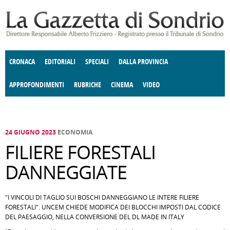
Salta al contenuto principale
CRONACA
EDITORIALI
SPECIALI
DALLA PROVINCIA
APPROFONDIMENTI
RUBRICHE
CINEMA
VIDEO
SOCIETÀ
ENOGASTRONOMIA
COSTUME
DONNE DI VALTELLINA
ECONOMIA
GIUSTIZIA
DEGNO DI NOTA
TERRITORIO
CULTURA
ANGOLO
E SPETTACOLI
DELLE IDEE
FATTI DELLO SPIRITO
POLITICA
CCCVA
24 GIUGNO 2023
ECONOMIA
FILIERE FORESTALI
DANNEGGIATE
"I VINCOLI DI TAGLIO SUI BOSCHI DANNEGGIANO LE INTERE FILIERE
FORESTALI". UNCEM CHIEDE MODIFICA DEI BLOCCHI IMPOSTI DAL CODICE
DEL PAESAGGIO, NELLA CONVERSIONE DEL DL MADE IN ITALY