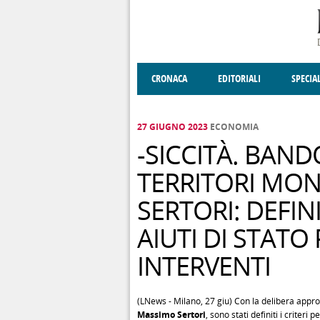
Salta al contenuto principale
CRONACA
EDITORIALI
SPECIA
SOCIETÀ
ENOGASTRONOMIA
COSTUME
DONNE DI VALT
ECONOMI
27 GIUGNO 2023
ECONOMIA
-SICCITÀ. BAND
TERRITORI MON
SERTORI: DEFIN
AIUTI DI STAT
INTERVENTI
(LNews - Milano, 27 giu) Con la delibera appr
Massimo Sertori
, sono stati definiti i criteri