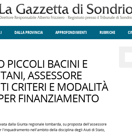
LI
DALLA PROVINCIA
APPROFONDIMENTI
RUBRICHE
C
ELLINA
A
GIUSTIZIA
DEGNO DI NOTA
TERRITORIO
ANGOLO DELLE IDEE
CULTURA E SPETTACOLI
FATTI DELLO SPI
POLIT
O PICCOLI BACINI E
TANI, ASSESSORE
ITI CRITERI E MODALITÀ
O PER FINANZIAMENTO
ovata dalla Giunta regionale lombarda, su proposta dell'assessore
 per l'inquadramento nell'ambito della disciplina degli Aiuti di Stato,