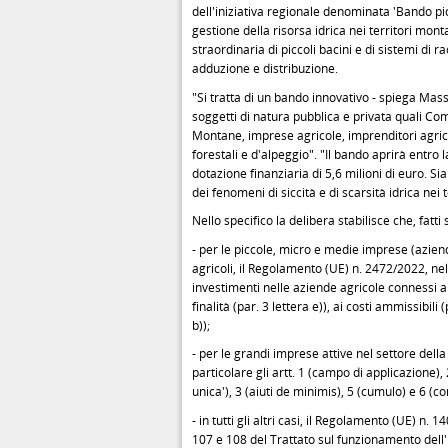
dell'iniziativa regionale denominata 'Bando picc
gestione della risorsa idrica nei territori mont
straordinaria di piccoli bacini e di sistemi di 
adduzione e distribuzione.
"Si tratta di un bando innovativo - spiega Ma
soggetti di natura pubblica e privata quali C
Montane, imprese agricole, imprenditori agricol
forestali e d'alpeggio". "Il bando aprirà entro
dotazione finanziaria di 5,6 milioni di euro. S
dei fenomeni di siccità e di scarsità idrica nei 
Nello specifico la delibera stabilisce che, fatti s
- per le piccole, micro e medie imprese (aziend
agricoli, il Regolamento (UE) n. 2472/2022, nel r
investimenti nelle aziende agricole connessi a
finalità (par. 3 lettera e)), ai costi ammissibili 
b));
- per le grandi imprese attive nel settore del
particolare gli artt. 1 (campo di applicazione),
unica'), 3 (aiuti de minimis), 5 (cumulo) e 6 (co
- in tutti gli altri casi, il Regolamento (UE) n.
107 e 108 del Trattato sul funzionamento dell'