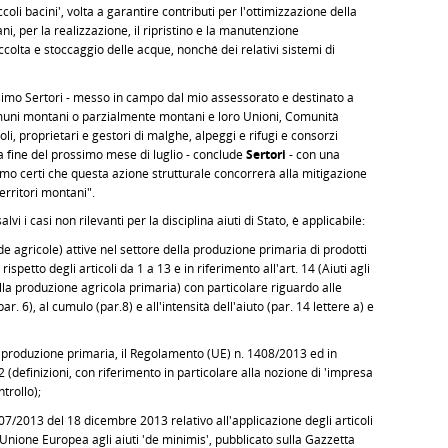
oli bacini', volta a garantire contributi per l'ottimizzazione della
ani, per la realizzazione, il ripristino e la manutenzione
raccolta e stoccaggio delle acque, nonché dei relativi sistemi di
ssimo Sertori - messo in campo dal mio assessorato e destinato a
omuni montani o parzialmente montani e loro Unioni, Comunità
i, proprietari e gestori di malghe, alpeggi e rifugi e consorzi
 la fine del prossimo mese di luglio - conclude
Sertori
- con una
iamo certi che questa azione strutturale concorrerà alla mitigazione
territori montani".
alvi i casi non rilevanti per la disciplina aiuti di Stato, è applicabile:
e agricole) attive nel settore della produzione primaria di prodotti
ispetto degli articoli da 1 a 13 e in riferimento all'art. 14 (Aiuti agli
lla produzione agricola primaria) con particolare riguardo alle
(par. 6), al cumulo (par.8) e all'intensità dell'aiuto (par. 14 lettere a) e
la produzione primaria, il Regolamento (UE) n. 1408/2013 ed in
 2 (definizioni, con riferimento in particolare alla nozione di 'impresa
ntrollo);
 1407/2013 del 18 dicembre 2013 relativo all'applicazione degli articoli
Unione Europea agli aiuti 'de minimis', pubblicato sulla Gazzetta