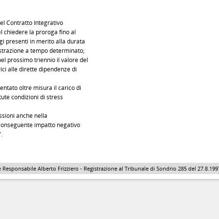
del Contratto Integrativo
el chiedere la proroga fino al
i presenti in merito alla durata
nistrazione a tempo determinato;
el prossimo triennio il valore del
rici alle dirette dipendenze di
tato oltre misura il carico di
tute condizioni di stress
ussioni anche nella
 conseguente impatto negativo
.
 Responsabile Alberto Frizziero - Registrazione al Tribunale di Sondrio 285 del 27.8.1997 - 