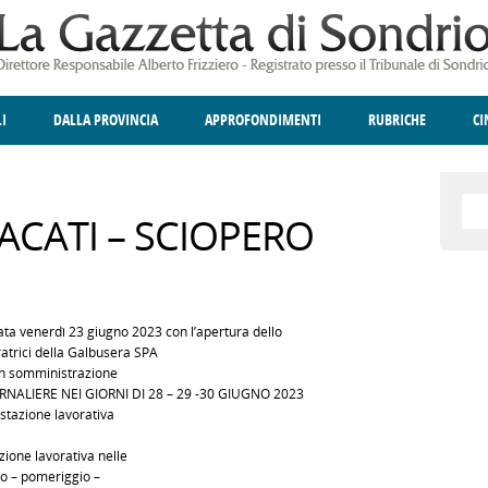
LI
DALLA PROVINCIA
APPROFONDIMENTI
RUBRICHE
C
ELLINA
A
GIUSTIZIA
DEGNO DI NOTA
TERRITORIO
ANGOLO DELLE IDEE
CULTURA E SPETTACOLI
FATTI DELLO SPI
POLIT
DACATI – SCIOPERO
iata venerdì 23 giugno 2023 con l’apertura dello
voratrici della Galbusera SPA
e in somministrazione
ALIERE NEI GIORNI DI 28 – 29 -30 GIUGNO 2023
restazione lavorativa
azione lavorativa nelle
no – pomeriggio –