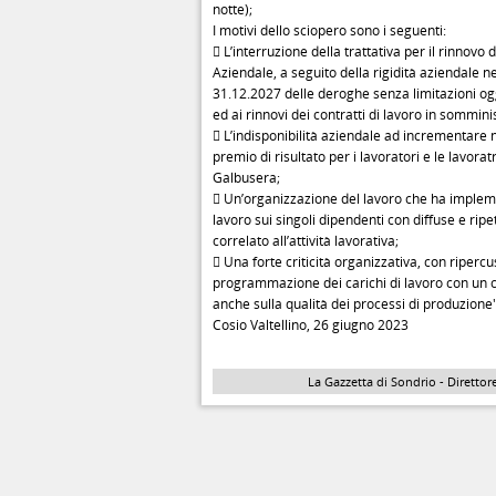
notte);
I motivi dello sciopero sono i seguenti:
 L’interruzione della trattativa per il rinnovo 
Aziendale, a seguito della rigidità aziendale n
31.12.2027 delle deroghe senza limitazioni ogg
ed ai rinnovi dei contratti di lavoro in sommi
 L’indisponibilità aziendale ad incrementare n
premio di risultato per i lavoratori e le lavorat
Galbusera;
 Un’organizzazione del lavoro che ha implemen
lavoro sui singoli dipendenti con diffuse e ripe
correlato all’attività lavorativa;
 Una forte criticità organizzativa, con riperc
programmazione dei carichi di lavoro con un
anche sulla qualità dei processi di produzione"
Cosio Valtellino, 26 giugno 2023
La Gazzetta di Sondrio - Direttore