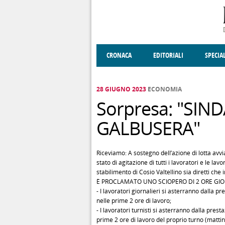
Salta al contenuto principale
CRONACA
EDITORIALI
SPECIA
SOCIETÀ
ENOGASTRONOMIA
COSTUME
DONNE DI VALT
ECONOMI
28 GIUGNO 2023
ECONOMIA
Sorpresa: "SIN
GALBUSERA"
Riceviamo: A sostegno dell’azione di lotta avv
stato di agitazione di tutti i lavoratori e le la
stabilimento di Cosio Valtellino sia diretti ch
È PROCLAMATO UNO SCIOPERO DI 2 ORE GIORN
- I lavoratori giornalieri si asterranno dalla p
nelle prime 2 ore di lavoro;
- I lavoratori turnisti si asterranno dalla prest
prime 2 ore di lavoro del proprio turno (matti