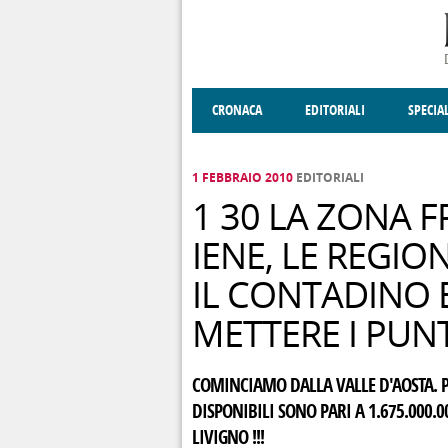
Salta al contenuto principale
CRONACA
EDITORIALI
SPECIA
SOCIETÀ
ENOGASTRONOMIA
COSTUME
DONNE DI VALT
ECONOMI
1 FEBBRAIO 2010
EDITORIALI
1 30 LA ZONA F
IENE, LE REGIO
IL CONTADINO E
METTERE I PUNTI
COMINCIAMO DALLA VALLE D'AOSTA. PR
DISPONIBILI SONO PARI A 1.675.000.00
LIVIGNO !!!