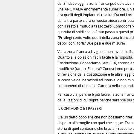
del Sindaco oggi la zona franca può obiettivam
una ANOMALIA enormemente superiore. Un solo 
era quelli degli impianti di risalita. Da noi i 
dall'altra parte c'era un sostanzioso contribut
con il resto a mutuo a tasso zero. Comodo fare
quantità di soldi che lo Stato passa a questi pr
"Privilegi cento volte quelli della zona franca 
deboli con i forti? Due pesi e due misure?
Via la zona franca a Livigno e non invece lo Sta
Quanto alle obiezioni facili facile è la rispost
Costituzione. Conosciamo l'art. 116, conosciam
modifiche (tante). E allora? Conosciamo però a
di revisione della Costituzione e le altre leg
successive deliberazioni ad intervallo non mi
componenti di ciascuna Camera nella seconda
Per caso via, perché è più facile, la zona franc
delle Regioni di cui sopra perché sarebbe più d
IL CONTADINO E I PASSERI
C'è un detto popolare che non possiamo riferir
dispetto alla moglie con quel che segue. Transf
storia di quel contadino che brucia il raccolto 