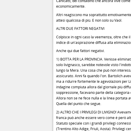
Canicattì, del contadino che ancora vive come 
economicamente.
Altri reagiscono ma soprattutto emotivamente 
attesi qualcosa di più. E non solo su Vaol.
ALTRI DUE FATTORI NEGATIVI
Colpisce in ogni caso la veemenza, oltre che i
indice di un'aspirazione diffusa alla eliminazi
Anche qui due fattori negativi.
1) BOTTA PER LA PROVINCIA. Venisse eliminata 
solo livignasco, sarebbe notevole visto l'indo
lungo la Mera. Una cosa che può non interessar
assicurato. Anni fa quando l'on. Bartolich av
ma a ridurre fortemente le agevolazioni per Liv
indagine compiuta allora dal giornale più diffu
soppressione, facevano parte della categoria d
Allora non se ne fece nulla e la linea portata av
Quella del punto che segue.
2) ALTRO CHE I PRIVILEGI DI LIVIGNO! Avevamo 
franca può anche essere vero come é però altr
Statuto speciale con i grandi privilegi conness
(Trentino Alto Adige, Friuli, Aosta). Privilegi 