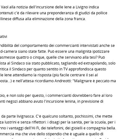
u Vaol alla notizia dell'incursione delle Iene a Livigno indica
 contenuti c'è da rilevare una preponderanza di giudizi da pollice
linese diffusa alla eliminazione della zona franca.
ativi
endibilità del comportamento dei commercianti intervistati anche se
id-camera siano state fatte. Può essere una malignità ipotizzare
 trasmesse quattro o cinque, quelle che servivano alla tesi? Può
ista al Sindaco sia stato pubblicato, tagliando ed extrapolando, solo
 critica il Sindaco per quanto sentito in TV approfondisca questo
 Iene attendiamo la risposta (più facile centrare il sei al
osta…) e nell'attesa ricordiamo Andreotti: "Malignare è peccato ma
bio, e non solo per questo, i commercianti dovrebbero fare al loro
nti negozi abbiano avuto l'incursione Ienina, in previsione di
 da parte livignasca. C'è qualcuno soltanto, pochissimi, che mette
a lustrini e senza riflettori: i disagi per la sanità, per la scuola, per i
o i vantaggi dell'Hi Fi, dei telefonini, dei gioielli e compagnia bella.
mmercia ma che vive dello stipendio che è uguale a quello di