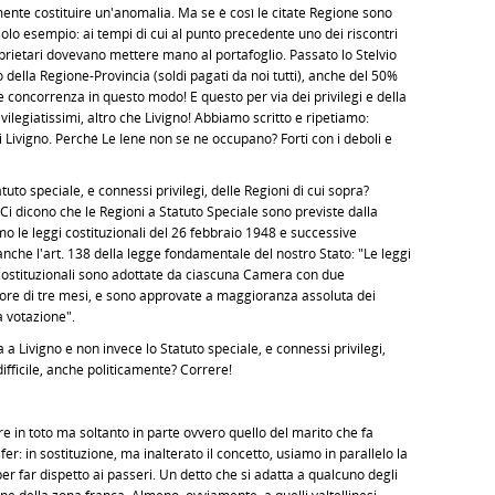
ente costituire un'anomalia. Ma se è così le citate Regione sono
esempio: ai tempi di cui al punto precedente uno dei riscontri
proprietari dovevano mettere mano al portafoglio. Passato lo Stelvio
o della Regione-Provincia (soldi pagati da noi tutti), anche del 50%
 concorrenza in questo modo! E questo per via dei privilegi e della
ivilegiatissimi, altro che Livigno! Abbiamo scritto e ripetiamo:
di Livigno. Perché Le Iene non se ne occupano? Forti con i deboli e
tuto speciale, e connessi privilegi, delle Regioni di cui sopra?
a. Ci dicono che le Regioni a Statuto Speciale sono previste dalla
o le leggi costituzionali del 26 febbraio 1948 e successive
nche l'art. 138 della legge fondamentale del nostro Stato: "Le leggi
gi costituzionali sono adottate da ciascuna Camera con due
nore di tre mesi, e sono approvate a maggioranza assoluta dei
 votazione".
a a Livigno e non invece lo Statuto speciale, e connessi privilegi,
ifficile, anche politicamente? Correre!
e in toto ma soltanto in parte ovvero quello del marito che fa
er: in sostituzione, ma inalterato il concetto, usiamo in parallelo la
per far dispetto ai passeri. Un detto che si adatta a qualcuno degli