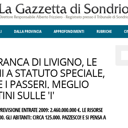
LI
DALLA PROVINCIA
APPROFONDIMENTI
RUBRICHE
C
ELLINA
A
GIUSTIZIA
DEGNO DI NOTA
TERRITORIO
ANGOLO DELLE IDEE
CULTURA E SPETTACOLI
FATTI DELLO SPI
POLIT
RANCA DI LIVIGNO, LE
NI A STATUTO SPECIALE,
 I PASSERI. MEGLIO
NI SULLE 'I'
EVISIONE ENTRATE 2009: 2.460.000.000 €. LE RISORSE
0. GLI ABITANTI: CIRCA 125.000. PAZZESCO! E SI PENSA A