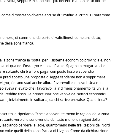
una volta, seppure in condizioni più decenti ma non certo floride
come dimostrano diverse accuse di "invidia" ai critici. Ci saremmo
l numero, di commenti da parte di valtellinesi, come anzidetto,
one della zona franca.
la zona franca la 'botta' per il sistema economico provinciale, non
tto al di qua del Foscagno e sino al Pian di Spagna o magari anche
e soltanto chi è a libro paga, con posto fisso e stipendio
eva predisposto una proposta di legge tendente non a sopprimere
igno, c'erano stati anche allora favorevoli e contrari. Una mini-
so aveva rilevato che i favorevoli al ridimensionamento, taluni alla
el reddito fisso. La preoccupazione veniva dai settori economici.
anti, inizialmente in solitaria, da chi scrive prevalse. Quale linea?
scritto, e ripetiamo: "che siano venute meno le ragioni della zona
ettanto vero che sono venute del tutto meno le ragioni dello
i, lasciando perdere le isole, quantomeno nelle tre Regioni del Nord
cento volte quelli della zona franca di Livigno. Come da dichiarazione