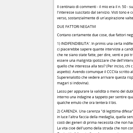
Il centinaio di commenti - il mio era il n. 50 - s
l'interesse suscitato dal servizio. Visti tono e
verso, sostanzialmente di un'aspirazione valtel
DUE FATTORI NEGATIVI
Contano certamente due cose, due fattori neg
1) INDIFENDIBILITA'. In primis una certa indif
ci piacerebbe sapere quante interviste a cand
che ne siano state fatte, per dire, venti e poi
essere una malignità ipotizzare che dell'interv
quello che interessa alla tesi? (Per inciso, chi
aspetto). Avendo comunque il CCCVa scritto alle
Superenalotto che vedere arrivare questa risp
magari si indovina).
Lassù per appurare la validità o meno del dub
interno una indagine a tappeto per sentire qua
qualche emulo che ora tenterà il bis.
2) CARENZA. Una carenza "di legittima difesa"
in luce l'altra faccia della medaglia, quella senz
costi dei generi di prima necessità che non hann
La vita cioè dell'uomo della strada che non co