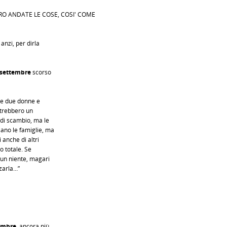
RO ANDATE LE COSE, COSI' COME
anzi, per dirla
 settembre
scorso
 le due donne e
otrebbero un
i scambio, ma le
ano le famiglie, ma
 anche di altri
o totale. Se
 un niente, magari
zzarla…”
embre
, ancora più