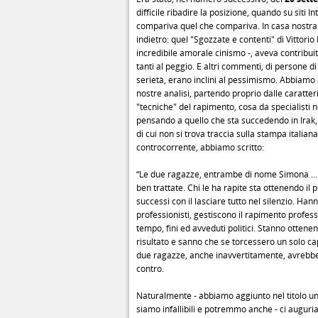
difficile ribadire la posizione, quando su siti In
compariva quel che compariva. In casa nostra 
indietro: quel "Sgozzate e contenti" di Vittorio F
incredibile amorale cinismo -, aveva contribui
tanti al peggio. E altri commenti, di persone d
serietà, erano inclini al pessimismo. Abbiamo
nostre analisi, partendo proprio dalle caratter
"tecniche" del rapimento, cosa da specialisti no
pensando a quello che sta succedendo in Irak, 
di cui non si trova traccia sulla stampa italiana
controcorrente, abbiamo scritto:
“Le due ragazze, entrambe di nome Simona … ,
ben trattate. Chi le ha rapite sta ottenendo il p
successi con il lasciare tutto nel silenzio. Han
professionisti, gestiscono il rapimento professi
tempo, fini ed avveduti politici. Stanno otten
risultato e sanno che se torcessero un solo ca
due ragazze, anche inavvertitamente, avrebbe
contro.
Naturalmente - abbiamo aggiunto nel titolo un
siamo infallibili e potremmo anche - ci auguri