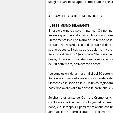
sbagliare, anche se appare improbabile che 
ABBIAMO CERCATO DI SCONFIGGERE
IL PESSIMISMO DILAGANTE
Il nostro giornale é solo in Internet. Chi non 
leggere quel che andiamo pubblicando. Ci se
un momento in cui salivano ad un tempo pes
cercare, nel nostro piccolo, di cercare di dare 
segno opposto. E così sabato abbiamo inviato 
Provincia di Sondrio" (e anche a "Un ponte per
quale, dopo aver riportato i due brani di cui so
del 20 settembre, scrivevamo ancora:
"Le conclusioni della mia analisi del 10 sette
Italia era arrivato ad esse – si sono rivelate de
Siccome esse sono figlie di un unico ragiona
potrebbe avere validità anche la parte che le v
So che il giornalista del Corriere Cremonesi c
con loro e che è arrivato sul luogo del rapime
dopo, è purtroppo sul pessimista anche con un
agghiacciante. Spero si sbagli lui e di aver rag