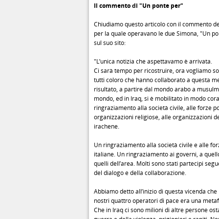
Il commento di "Un ponte per"
Chiudiamo questo articolo con il commento de
per la quale operavano le due Simona, "Un po
sul suo sito:
"L’unica notizia che aspettavamo è arrivata.
Ci sarà tempo per ricostruire, ora vogliamo so
tutti coloro che hanno collaborato a questa m
risultato, a partire dal mondo arabo a musulma
mondo, ed in Iraq, si è mobilitato in modo cor
ringraziamento alla società civile, alle forze pol
organizzazioni religiose, alle organizzazioni d
irachene.
Un ringraziamento alla società civile e alle for
italiane. Un ringraziamento ai governi, a quello
quelli dell’area. Molti sono stati partecipi seg
del dialogo e della collaborazione.
Abbiamo detto all’inizio di questa vicenda che 
nostri quattro operatori di pace era una metaf
Che in Iraq ci sono milioni di altre persone ost