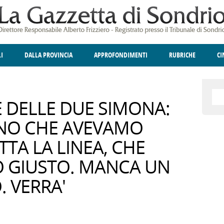
LI
DALLA PROVINCIA
APPROFONDIMENTI
RUBRICHE
C
ELLINA
A
GIUSTIZIA
DEGNO DI NOTA
TERRITORIO
ANGOLO DELLE IDEE
CULTURA E SPETTACOLI
FATTI DELLO SPI
POLIT
E DELLE DUE SIMONA:
NNO CHE AVEVAMO
TA LA LINEA, CHE
O GIUSTO. MANCA UN
. VERRA'