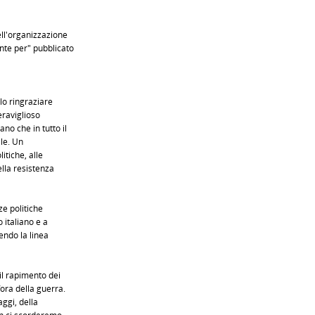
ll'organizzazione
nte per" pubblicato
lo ringraziare
eraviglioso
no che in tutto il
ale. Un
itiche, alle
ella resistenza
ze politiche
 italiano e a
uendo la linea
il rapimento dei
ora della guerra.
aggi, della