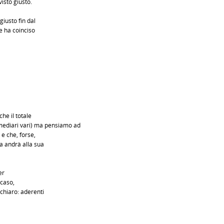
isto giusto.
giusto fin dal
e ha coinciso
che il totale
ermediari vari) ma pensiamo ad
 e che, forse,
a andrà alla sua
er
 caso,
 chiaro: aderenti