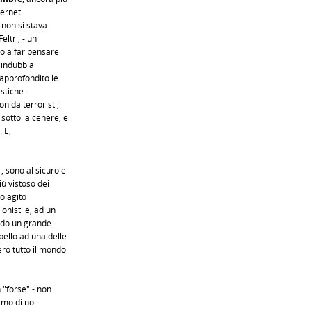
ternet
non si stava
eltri, - un
to a far pensare
i indubbia
 approfondito le
istiche
n da terroristi,
sotto la cenere, e
. E,
 sono al sicuro e
iù vistoso dei
no agito
onisti e, ad un
endo un grande
pello ad una delle
ro tutto il mondo
 "forse" - non
amo di no -