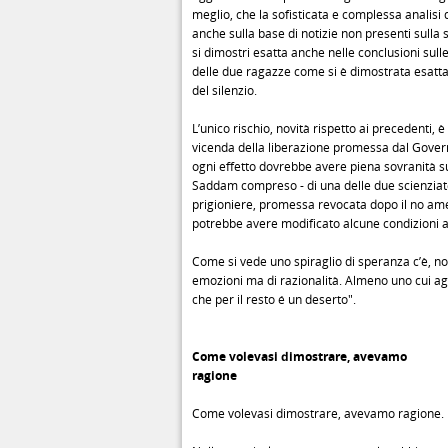
meglio, che la sofisticata e complessa analisi
anche sulla base di notizie non presenti sulla 
si dimostri esatta anche nelle conclusioni sull
delle due ragazze come si è dimostrata esatta
del silenzio.
L’unico rischio, novità rispetto ai precedenti, è
vicenda della liberazione promessa dal Gover
ogni effetto dovrebbe avere piena sovranità sui
Saddam compreso - di una delle due scienzia
prigioniere, promessa revocata dopo il no am
potrebbe avere modificato alcune condizioni a
Come si vede uno spiraglio di speranza c’è, non
emozioni ma di razionalità. Almeno uno cui ag
che per il resto é un deserto".
Come volevasi dimostrare, avevamo
ragione
Come volevasi dimostrare, avevamo ragione.