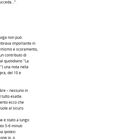
succeda…”.
naviga non può
mbrava importante in
simismo e scoramento,
un contributo di
al quotidiano "La
") una nota nella
pra, del 10 e
mbre – nessuno in
l tutto esatte.
mento ecco che
uole al sicuro.
he è stato a lungo
nto 5-6 minuti
a ipotesi
ione io, o