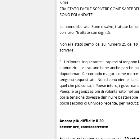
NON
ERA STATO FACILE SCRIVERE COME SAREBBE
SONO POI ANDATE
Le hanno liberate. Sane e salve, trattate bene; 
con loro, "trattate con dignità.
Non era stato semplice, sul numero 25 del
10
scrivere:
"…Un'ipotesi inquietante: i rapitori si tengono
stanno zitti. Le trattano bene anche perché p
dopodomani far comodo magari come merce d
tengono sequestrate. Non dicono niente. Lasci
quel che più conta, il Paese intero, i governanti
Paesi, le organizzazioni di volontariato, nel bui
poi la tensione dovesse diminuire basterebbe
pochi secondi di un video recente, per riacuti
Ancora più difficile il 20
settembre, controcorrente
Era stato, nel numero successivo, del
20 sett