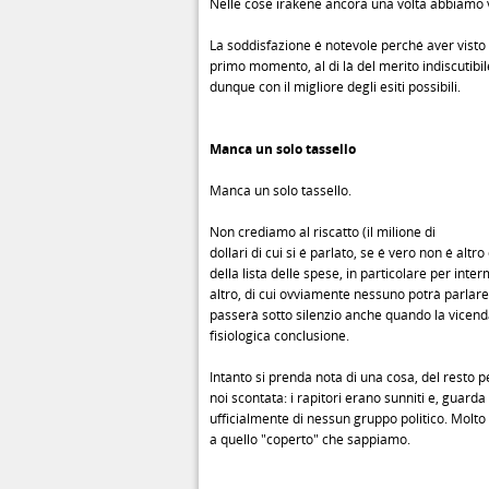
Nelle cose irakene ancora una volta abbiamo v
La soddisfazione é notevole perché aver visto 
primo momento, al di là del merito indiscutibil
dunque con il migliore degli esiti possibili.
Manca un solo tassello
Manca un solo tassello.
Non crediamo al riscatto (il milione di
dollari di cui si é parlato, se é vero non é altro 
della lista delle spese, in particolare per int
altro, di cui ovviamente nessuno potrà parlare
passerà sotto silenzio anche quando la vicend
fisiologica conclusione.
Intanto si prenda nota di una cosa, del resto p
noi scontata: i rapitori erano sunniti e, guarda
ufficialmente di nessun gruppo politico. Molto
a quello "coperto" che sappiamo.