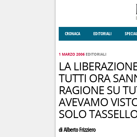
Salta al contenuto principale
CRONACA
EDITORIALI
SPECIA
SOCIETÀ
ENOGASTRONOMIA
COSTUME
DONNE DI VALT
ECONOMI
1 MARZO 2006
EDITORIALI
LA LIBERAZION
TUTTI ORA SA
RAGIONE SU TUT
AVEVAMO VIST
SOLO TASSELLO
di Alberto Frizziero