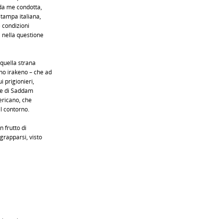
 da me condotta,
stampa italiana,
e condizioni
 nella questione
 quella strana
no irakeno – che ad
 prigionieri,
te di Saddam
ericano, che
l contorno.
 frutto di
grapparsi, visto