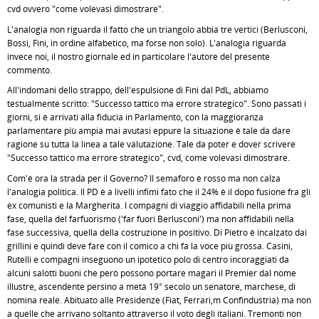
cvd ovvero "come volevasi dimostrare".
L'analogia non riguarda il fatto che un triangolo abbia tre vertici (Berlusconi,
Bossi, Fini, in ordine alfabetico, ma forse non solo). L'analogia riguarda
invece noi, il nostro giornale ed in particolare l'autore del presente
commento.
All'indomani dello strappo, dell'espulsione di Fini dal PdL, abbiamo
testualmente scritto: "Successo tattico ma errore strategico". Sono passati i
giorni, si è arrivati alla fiducia in Parlamento, con la maggioranza
parlamentare più ampia mai avutasi eppure la situazione è tale da dare
ragione su tutta la linea a tale valutazione. Tale da poter e dover scrivere
"Successo tattico ma errore strategico", cvd, come volevasi dimostrare.
Com'è ora la strada per il Governo? Il semaforo è rosso ma non calza
l'analogia politica. Il PD è a livelli infimi fato che il 24% è il dopo fusione fra gli
ex comunisti e la Margherita. I compagni di viaggio affidabili nella prima
fase, quella del farfuorismo ('far fuori Berlusconi') ma non affidabili nella
fase successiva, quella della costruzione in positivo. Di Pietro è incalzato dai
grillini e quindi deve fare con il comico a chi fa la voce più grossa. Casini,
Rutelli e compagni inseguono un ipotetico polo di centro incoraggiati da
alcuni salotti buoni che però possono portare magari il Premier dal nome
illustre, ascendente persino a metà 19° secolo un senatore, marchese, di
nomina reale. Abituato alle Presidenze (Fiat, Ferrari,m Confindustria) ma non
a quelle che arrivano soltanto attraverso il voto degli italiani. Tremonti non