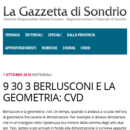
Salta al contenuto principale
CRONACA
EDITORIALI
SPECIALI
DALLA PROVINCIA
APPROFONDIMENTI
RUBRICHE
CINEMA
VIDEO
SOCIETÀ
ENOGASTRONOMIA
COSTUME
DONNE DI VALTELLINA
ECONOMIA
GIUSTIZIA
DEGNO DI NOTA
TERRITORIO
CULTURA
ANGOLO
E SPETTACOLI
DELLE IDEE
FATTI DELLO SPIRITO
POLITICA
CCCVA
1 OTTOBRE 2010
EDITORIALI
9 30 3 BERLUSCONI E LA
GEOMETRIA: CVD
Berlusconi e la geometria: cvd. Un tempo, quando si andava a scuola nell'ora
di geometria fioccavano le dimostrazioni. Per esempio si doveva dimostrare
che in un triangolo retto l'ipotenusa era minore della somma degli altri due
lati. Tesi, ipotesi e poi arrivati in fondo alla dimostrazione si scriveva appunto