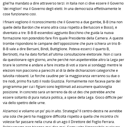
gliel'ha mandato a dire attraverso terzi: in Italia non ci dive essere il Governo
'dei migliori' ma il Governo degli eletti. In una democrazia effettivamente le
cose funzionano così.
I finiani vogliono il riconoscimento che il Governo a due gambe, B-B (ma non
quelle della Bardon che erano altra cosa rispetto a Berlusconi e Bossi), è
diventato a tre: B-B-B essendosi aggiunto Bocchino che guida la nuova
formazione non potendolo fare Fini quale Presidente della Camera. A queste
trombe rispondono le campane dell'opposizione che pure schiera un trio B-
B-B vale a dire Bersani, Bindi, Buttiglione. Poteva esserci il quarto B,
Bertinotti, ma ha dato forfait all'ultima consultazione elettorale. Non ci sarà
da questionare ogni giorno, anche perché non aspetterebbe altro la Lega per
tirare le somme e andare a fare incetta di voti a stare ai sondaggi mentre le
elezioni non piacciono a parecchi al di là delle dichiarazioni categoriche e
talvolta roboanti. Le forche caudine per la maggioranza verranno su due o
tre nodi, primo fra tutti il nodo Giustizia. Formalmente non faceva parte del
programma per cui i figiani sono legittimati ad assumere qualsivoglia
posizione. In concreto sarà un terreno da do ut des che potrebbe anche
essere soltanto di pura natura politica, a spese della Lega. Gioco difficile per
via dello spettro delle urne.
Alziamoci e voliamo un po' più in alto. Strategia? Il centro-destra ne avrebbe
una sola che però ha maggiore difficoltà rispetto a quella che incontra chi
volesse far passare nella cruna di un ago il Direttore del Foglio Ferrara.