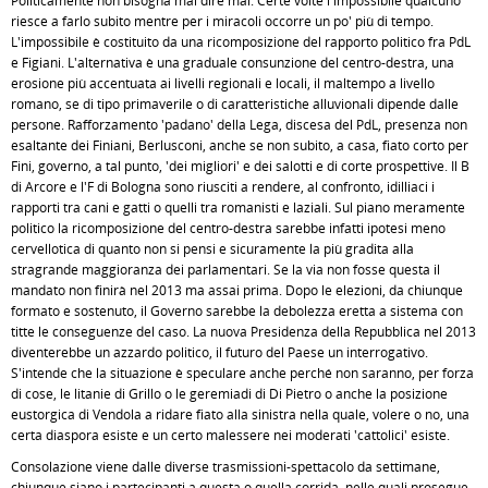
Politicamente non bisogna mai dire mai. Certe volte l'impossibile qualcuno
riesce a farlo subito mentre per i miracoli occorre un po' più di tempo.
L'impossibile è costituito da una ricomposizione del rapporto politico fra PdL
e Figiani. L'alternativa è una graduale consunzione del centro-destra, una
erosione più accentuata ai livelli regionali e locali, il maltempo a livello
romano, se di tipo primaverile o di caratteristiche alluvionali dipende dalle
persone. Rafforzamento 'padano' della Lega, discesa del PdL, presenza non
esaltante dei Finiani, Berlusconi, anche se non subito, a casa, fiato corto per
Fini, governo, a tal punto, 'dei migliori' e dei salotti e di corte prospettive. Il B
di Arcore e l'F di Bologna sono riusciti a rendere, al confronto, idilliaci i
rapporti tra cani e gatti o quelli tra romanisti e laziali. Sul piano meramente
politico la ricomposizione del centro-destra sarebbe infatti ipotesi meno
cervellotica di quanto non si pensi e sicuramente la più gradita alla
stragrande maggioranza dei parlamentari. Se la via non fosse questa il
mandato non finirà nel 2013 ma assai prima. Dopo le elezioni, da chiunque
formato e sostenuto, il Governo sarebbe la debolezza eretta a sistema con
titte le conseguenze del caso. La nuova Presidenza della Repubblica nel 2013
diventerebbe un azzardo politico, il futuro del Paese un interrogativo.
S'intende che la situazione è speculare anche perché non saranno, per forza
di cose, le litanie di Grillo o le geremiadi di Di Pietro o anche la posizione
eustorgica di Vendola a ridare fiato alla sinistra nella quale, volere o no, una
certa diaspora esiste e un certo malessere nei moderati 'cattolici' esiste.
Consolazione viene dalle diverse trasmissioni-spettacolo da settimane,
chiunque siano i partecipanti a questa o quella corrida, nelle quali prosegue