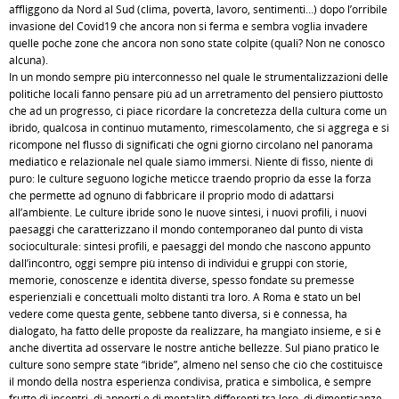
affliggono da Nord al Sud (clima, povertà, lavoro, sentimenti…) dopo l’orribile
invasione del Covid19 che ancora non si ferma e sembra voglia invadere
quelle poche zone che ancora non sono state colpite (quali? Non ne conosco
alcuna).
In un mondo sempre più interconnesso nel quale le strumentalizzazioni delle
politiche locali fanno pensare più ad un arretramento del pensiero piuttosto
che ad un progresso, ci piace ricordare la concretezza della cultura come un
ibrido, qualcosa in continuo mutamento, rimescolamento, che si aggrega e si
ricompone nel flusso di significati che ogni giorno circolano nel panorama
mediatico e relazionale nel quale siamo immersi. Niente di fisso, niente di
puro: le culture seguono logiche meticce traendo proprio da esse la forza
che permette ad ognuno di fabbricare il proprio modo di adattarsi
all’ambiente. Le culture ibride sono le nuove sintesi, i nuovi profili, i nuovi
paesaggi che caratterizzano il mondo contemporaneo dal punto di vista
socioculturale: sintesi profili, e paesaggi del mondo che nascono appunto
dall’incontro, oggi sempre più intenso di individui e gruppi con storie,
memorie, conoscenze e identità diverse, spesso fondate su premesse
esperienziali e concettuali molto distanti tra loro. A Roma è stato un bel
vedere come questa gente, sebbene tanto diversa, si è connessa, ha
dialogato, ha fatto delle proposte da realizzare, ha mangiato insieme, e si è
anche divertita ad osservare le nostre antiche bellezze. Sul piano pratico le
culture sono sempre state “ibride”, almeno nel senso che ciò che costituisce
il mondo della nostra esperienza condivisa, pratica e simbolica, è sempre
frutto di incontri, di apporti e di mentalità differenti tra loro, di dimenticanze