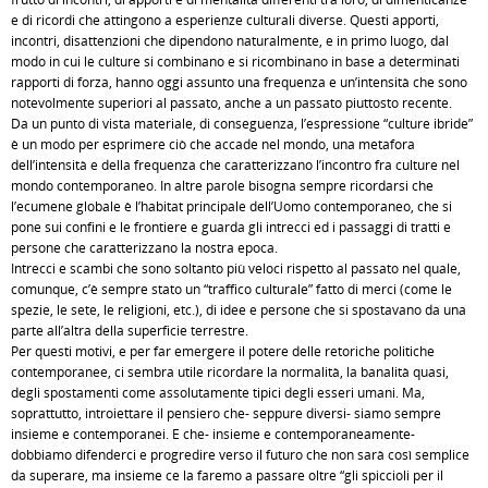
e di ricordi che attingono a esperienze culturali diverse. Questi apporti,
incontri, disattenzioni che dipendono naturalmente, e in primo luogo, dal
modo in cui le culture si combinano e si ricombinano in base a determinati
rapporti di forza, hanno oggi assunto una frequenza e un’intensità che sono
notevolmente superiori al passato, anche a un passato piuttosto recente.
Da un punto di vista materiale, di conseguenza, l’espressione “culture ibride”
è un modo per esprimere ciò che accade nel mondo, una metafora
dell’intensità e della frequenza che caratterizzano l’incontro fra culture nel
mondo contemporaneo. In altre parole bisogna sempre ricordarsi che
l’ecumene globale è l’habitat principale dell’Uomo contemporaneo, che si
pone sui confini e le frontiere e guarda gli intrecci ed i passaggi di tratti e
persone che caratterizzano la nostra epoca.
Intrecci e scambi che sono soltanto più veloci rispetto al passato nel quale,
comunque, c’è sempre stato un “traffico culturale” fatto di merci (come le
spezie, le sete, le religioni, etc.), di idee e persone che si spostavano da una
parte all’altra della superficie terrestre.
Per questi motivi, e per far emergere il potere delle retoriche politiche
contemporanee, ci sembra utile ricordare la normalità, la banalità quasi,
degli spostamenti come assolutamente tipici degli esseri umani. Ma,
soprattutto, introiettare il pensiero che- seppure diversi- siamo sempre
insieme e contemporanei. E che- insieme e contemporaneamente-
dobbiamo difenderci e progredire verso il futuro che non sarà così semplice
da superare, ma insieme ce la faremo a passare oltre “gli spiccioli per il