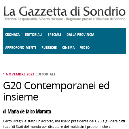
Salta al contenuto principale
CRONACA
EDITORIALI
SPECIALI
DALLA PROVINCIA
APPROFONDIMENTI
RUBRICHE
CINEMA
VIDEO
SOCIETÀ
ENOGASTRONOMIA
COSTUME
DONNE DI VALTELLINA
ECONOMIA
GIUSTIZIA
DEGNO DI NOTA
TERRITORIO
CULTURA
ANGOLO
E SPETTACOLI
DELLE IDEE
FATTI DELLO SPIRITO
POLITICA
CCCVA
1 NOVEMBRE 2021
EDITORIALI
G20 Contemporanei ed
insieme
di Maria de falco Marotta
Certo Draghi è stato un accorto, ma libero presidente del G20 a guidare tutti
i capi di Stati del mondo per discutere dei moltissimi problemi che ci