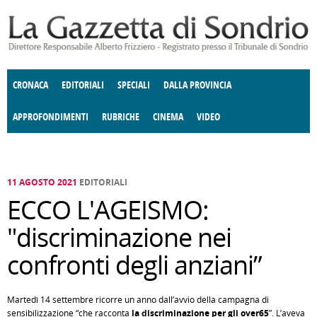
Salta al contenuto principale
CRONACA
EDITORIALI
SPECIALI
DALLA PROVINCIA
APPROFONDIMENTI
RUBRICHE
CINEMA
VIDEO
SOCIETÀ
ENOGASTRONOMIA
COSTUME
DONNE DI VALTELLINA
ECONOMIA
GIUSTIZIA
DEGNO DI NOTA
TERRITORIO
CULTURA
ANGOLO
E SPETTACOLI
DELLE IDEE
FATTI DELLO SPIRITO
POLITICA
CCCVA
11 AGOSTO 2021
EDITORIALI
ECCO L'AGEISMO:
"discriminazione nei
confronti degli anziani”
Martedì 14 settembre ricorre un anno dall’avvio della campagna di
sensibilizzazione “che racconta
la discriminazione per gli over65
”. L’aveva