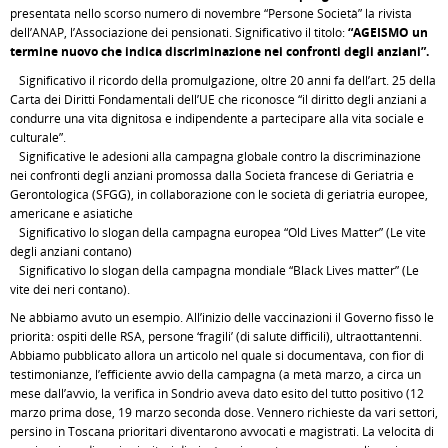
presentata nello scorso numero di novembre “Persone Società” la rivista
dell’ANAP, l’Associazione dei pensionati. Significativo il titolo:
“AGEISMO un
termine nuovo che indica discriminazione nei confronti degli anziani”.
Significativo il ricordo della promulgazione, oltre 20 anni fa dell’art. 25 della
Carta dei Diritti Fondamentali dell’UE che riconosce “il diritto degli anziani a
condurre una vita dignitosa e indipendente a partecipare alla vita sociale e
culturale”.
Significative le adesioni alla campagna globale contro la discriminazione
nei confronti degli anziani promossa dalla Società francese di Geriatria e
Gerontologica (SFGG), in collaborazione con le società di geriatria europee,
americane e asiatiche
Significativo lo slogan della campagna europea “Old Lives Matter” (Le vite
degli anziani contano)
Significativo lo slogan della campagna mondiale “Black Lives matter” (Le
vite dei neri contano).
Ne abbiamo avuto un esempio. All’inizio delle vaccinazioni il Governo fissò le
priorità: ospiti delle RSA, persone ‘fragili’ (di salute difficili), ultraottantenni.
Abbiamo pubblicato allora un articolo nel quale si documentava, con fior di
testimonianze, l’efficiente avvio della campagna (a metà marzo, a circa un
mese dall’avvio, la verifica in Sondrio aveva dato esito del tutto positivo (12
marzo prima dose, 19 marzo seconda dose. Vennero richieste da vari settori,
persino in Toscana prioritari diventarono avvocati e magistrati. La velocità di