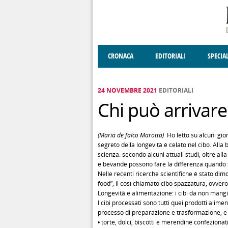
Salta al contenuto principale
CRONACA
EDITORIALI
SPECIA
SOCIETÀ
ENOGASTRONOMIA
COSTUME
DONNE DI VALT
ECONOMI
24 NOVEMBRE 2021
EDITORIALI
Chi può arrivare 
(Maria de falco Marotta)
Ho letto su alcuni giorn
segreto della longevità è celato nel cibo. Alla
scienza: secondo alcuni attuali studi, oltre alla
e bevande possono fare la differenza quando si
Nelle recenti ricerche scientifiche è stato dimo
food”, il così chiamato cibo spazzatura, ovvero 
Longevità e alimentazione: i cibi da non mang
I cibi processati sono tutti quei prodotti alim
processo di preparazione e trasformazione, e i
• torte, dolci, biscotti e merendine confezionati