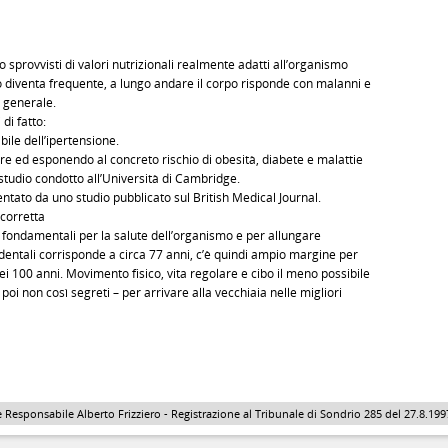
o sprovvisti di valori nutrizionali realmente adatti all’organismo
o diventa frequente, a lungo andare il corpo risponde con malanni e
e generale.
di fatto:
ile dell’ipertensione.
re ed esponendo al concreto rischio di obesità, diabete e malattie
tudio condotto all’Università di Cambridge.
ntato da uno studio pubblicato sul British Medical Journal.
 corretta
ta fondamentali per la salute dell’organismo e per allungare
identali corrisponde a circa 77 anni, c’è quindi ampio margine per
ei 100 anni. Movimento fisico, vita regolare e cibo il meno possibile
poi non così segreti – per arrivare alla vecchiaia nelle migliori
 Responsabile Alberto Frizziero - Registrazione al Tribunale di Sondrio 285 del 27.8.1997 - 