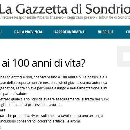
LI
DALLA PROVINCIA
APPROFONDIMENTI
RUBRICHE
C
ELLINA
A
GIUSTIZIA
DEGNO DI NOTA
TERRITORIO
ANGOLO DELLE IDEE
CULTURA E SPETTACOLI
FATTI DELLO SPI
POLIT
ai 100 anni di vita?
ali scientifici e non, che vivere fino a 100 anni e più è possibile e il
 base della scoperta non c’è nessun elisir di giovinezza ma autentica
 genetica, l’altra chiave per vivere a lungo è nell’alimentazione. Cibi
 parla di salute.
strato quale siano i cibi da evitare assolutamente: si tratta del “junk
gli alimenti ultra processati e lavorati.
iare
entari che prima di arrivare sulla nostra tavola subiscono un lungo
ncludono conservanti, coloranti artificiali e aromi:
;