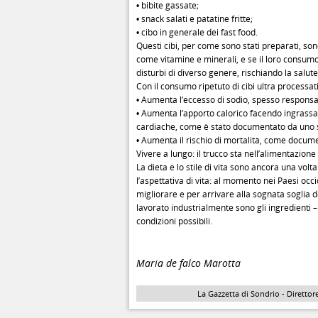
• bibite gassate;
• snack salati e patatine fritte;
• cibo in generale dei fast food.
Questi cibi, per come sono stati preparati, son
come vitamine e minerali, e se il loro consum
disturbi di diverso genere, rischiando la salut
Con il consumo ripetuto di cibi ultra processati 
• Aumenta l’eccesso di sodio, spesso responsab
• Aumenta l’apporto calorico facendo ingrassa
cardiache, come è stato documentato da uno s
• Aumenta il rischio di mortalità, come docume
Vivere a lungo: il trucco sta nell’alimentazione
La dieta e lo stile di vita sono ancora una vol
l’aspettativa di vita: al momento nei Paesi occ
migliorare e per arrivare alla sognata soglia d
lavorato industrialmente sono gli ingredienti – 
condizioni possibili.
Maria de falco Marotta
La Gazzetta di Sondrio - Direttore