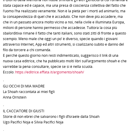
stata capace ed è capace, ma una presa di coscienza collettiva del fatto che
l’uomo l’ha realizzato veramente. Non è la pietà per i morti ad animarlo, ma
la consapevolezza di quel che è accaduto. Che non deve più accadere, ma
che in un passato ancora molto vicino a noi, nella civile e illuminata Europa,
milioni di persone hanno permesso che accadesse. Tuttora la cosa più
sbalorditiva rimane il fatto che tanti italiani, sono stati zitti di fronte a questo
scempio. Meno male che oggi un po’ è diverso, specie quando i giovani
attraverso Internet, App ed altri strumenti, si coalizzano subito e danno del
filo da torcere a chi comanda.
E perché questo giorno non resti indimenticato, suggerisco il link di una
nuova casa editrice, che ha pubblicato molti libri sull’argomento shoah e che
varrebbe la pena consultare, specie se si è nella scuola.
Eccolo:
https://editrice.effata.it/argomento/shoah/
·
GLI OCCHI DI MIA MADRE
La Shoah raccontata ai miei figli
Anna Ornstein
·
IL CACCIATORE DI GIUSTI
Storie di non ebrei che salvarono i figli d’Israele dalla Shoah
Ugo Pacifici Noja e Silvia Pacifici Noja
·