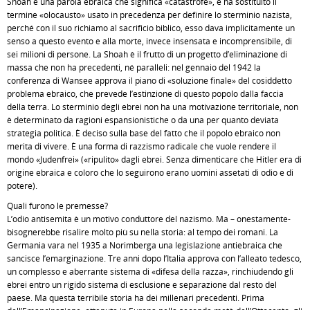
Shoah è una parola ebraica che significa «catastrofe», e ha sostituito il
termine «olocausto» usato in precedenza per definire lo sterminio nazista,
perché con il suo richiamo al sacrificio biblico, esso dava implicitamente un
senso a questo evento e alla morte, invece insensata e incomprensibile, di
sei milioni di persone. La Shoah è il frutto di un progetto d’eliminazione di
massa che non ha precedenti, né paralleli: nel gennaio del 1942 la
conferenza di Wansee approva il piano di «soluzione finale» del cosiddetto
problema ebraico, che prevede l’estinzione di questo popolo dalla faccia
della terra. Lo sterminio degli ebrei non ha una motivazione territoriale, non
è determinato da ragioni espansionistiche o da una per quanto deviata
strategia politica. È deciso sulla base del fatto che il popolo ebraico non
merita di vivere. È una forma di razzismo radicale che vuole rendere il
mondo «Judenfrei» («ripulito» dagli ebrei. Senza dimenticare che Hitler era di
origine ebraica e coloro che lo seguirono erano uomini assetati di odio e di
potere).
Quali furono le premesse?
L’odio antisemita è un motivo conduttore del nazismo. Ma – onestamente-
bisognerebbe risalire molto più su nella storia: al tempo dei romani. La
Germania vara nel 1935 a Norimberga una legislazione antiebraica che
sancisce l’emarginazione. Tre anni dopo l’Italia approva con l’alleato tedesco,
un complesso e aberrante sistema di «difesa della razza», rinchiudendo gli
ebrei entro un rigido sistema di esclusione e separazione dal resto del
paese. Ma questa terribile storia ha dei millenari precedenti. Prima