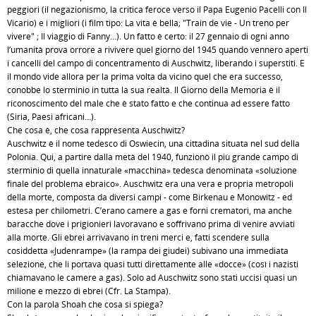
peggiori (il negazionismo, la critica feroce verso il Papa Eugenio Pacelli con Il
Vicario) e i migliori (i film tipo: La vita è bella; "Train de vie - Un treno per
vivere" ; Il viaggio di Fanny…). Un fatto è certo: il 27 gennaio di ogni anno
l’umanità prova orrore a rivivere quel giorno del 1945 quando vennero aperti
i cancelli del campo di concentramento di Auschwitz, liberando i superstiti. E
il mondo vide allora per la prima volta da vicino quel che era successo,
conobbe lo sterminio in tutta la sua realtà. Il Giorno della Memoria è il
riconoscimento del male che è stato fatto e che continua ad essere fatto
(Siria, Paesi africani…).
Che cosa è, che cosa rappresenta Auschwitz?
Auschwitz è il nome tedesco di Oswiecin, una cittadina situata nel sud della
Polonia. Qui, a partire dalla metà del 1940, funzionò il più grande campo di
sterminio di quella innaturale «macchina» tedesca denominata «soluzione
finale del problema ebraico». Auschwitz era una vera e propria metropoli
della morte, composta da diversi campi - come Birkenau e Monowitz - ed
estesa per chilometri. C’erano camere a gas e forni crematori, ma anche
baracche dove i prigionieri lavoravano e soffrivano prima di venire avviati
alla morte. Gli ebrei arrivavano in treni merci e, fatti scendere sulla
cosiddetta «Judenrampe» (la rampa dei giudei) subivano una immediata
selezione, che li portava quasi tutti direttamente alle «docce» (così i nazisti
chiamavano le camere a gas). Solo ad Auschwitz sono stati uccisi quasi un
milione e mezzo di ebrei (Cfr. La Stampa).
Con la parola Shoah che cosa si spiega?