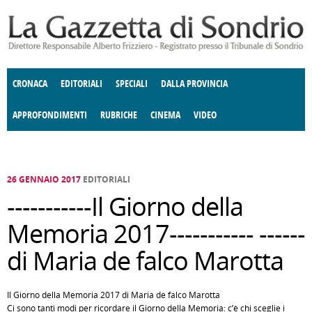
Salta al contenuto principale
CRONACA
EDITORIALI
SPECIALI
DALLA PROVINCIA
APPROFONDIMENTI
RUBRICHE
CINEMA
VIDEO
SOCIETÀ
ENOGASTRONOMIA
COSTUME
DONNE DI VALTELLINA
ECONOMIA
GIUSTIZIA
DEGNO DI NOTA
TERRITORIO
CULTURA
ANGOLO
E SPETTACOLI
DELLE IDEE
FATTI DELLO SPIRITO
POLITICA
CCCVA
26 GENNAIO 2017
EDITORIALI
-----------Il Giorno della
Memoria 2017----------- ------
di Maria de falco Marotta
Il Giorno della Memoria 2017 di Maria de falco Marotta
Ci sono tanti modi per ricordare il Giorno della Memoria: c’è chi sceglie i