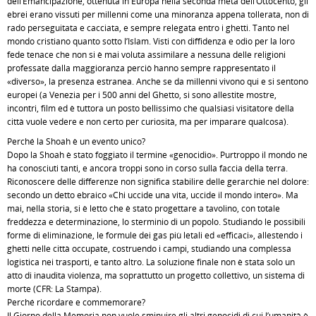
dell’Emancipazione, ottenuta in Europa nella seconda metà dell’Ottocento, gli
ebrei erano vissuti per millenni come una minoranza appena tollerata, non di
rado perseguitata e cacciata, e sempre relegata entro i ghetti. Tanto nel
mondo cristiano quanto sotto l’Islam. Visti con diffidenza e odio per la loro
fede tenace che non si è mai voluta assimilare a nessuna delle religioni
professate dalla maggioranza perciò hanno sempre rappresentato il
«diverso», la presenza estranea. Anche se da millenni vivono qui e si sentono
europei (a Venezia per i 500 anni del Ghetto, si sono allestite mostre,
incontri, film ed è tuttora un posto bellissimo che qualsiasi visitatore della
città vuole vedere e non certo per curiosità, ma per imparare qualcosa).
Perché la Shoah è un evento unico?
Dopo la Shoah è stato foggiato il termine «genocidio». Purtroppo il mondo ne
ha conosciuti tanti, e ancora troppi sono in corso sulla faccia della terra.
Riconoscere delle differenze non significa stabilire delle gerarchie nel dolore:
secondo un detto ebraico «Chi uccide una vita, uccide il mondo intero». Ma
mai, nella storia, si è letto che è stato progettare a tavolino, con totale
freddezza e determinazione, lo sterminio di un popolo. Studiando le possibili
forme di eliminazione, le formule dei gas più letali ed «efficaci», allestendo i
ghetti nelle città occupate, costruendo i campi, studiando una complessa
logistica nei trasporti, e tanto altro. La soluzione finale non è stata solo un
atto di inaudita violenza, ma soprattutto un progetto collettivo, un sistema di
morte (CFR: La Stampa).
Perché ricordare e commemorare?
Il Giorno della Memoria non vuole sminuire gli altri genocidi di cui l’umanità è