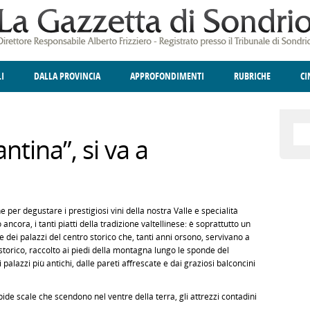
LI
DALLA PROVINCIA
APPROFONDIMENTI
RUBRICHE
C
ELLINA
A
GIUSTIZIA
DEGNO DI NOTA
TERRITORIO
ANGOLO DELLE IDEE
CULTURA E SPETTACOLI
FATTI DELLO SPI
POLIT
tina”, si va a
per degustare i prestigiosi vini della nostra Valle e specialità
 ancora, i tanti piatti della tradizione valtellinese: è soprattutto un
e dei palazzi del centro storico che, tanti anni orsono, servivano a
o storico, raccolto ai piedi della montagna lungo le sponde del
i palazzi più antichi, dalle pareti affrescate e dai graziosi balconcini
pide scale che scendono nel ventre della terra, gli attrezzi contadini