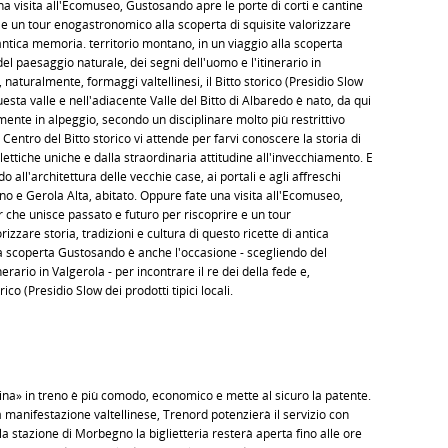
a visita all'Ecomuseo, Gustosando apre le porte di corti e cantine
 e un tour enogastronomico alla scoperta di squisite valorizzare
i antica memoria. territorio montano, in un viaggio alla scoperta
l paesaggio naturale, dei segni dell'uomo e l'itinerario in
, naturalmente, formaggi valtellinesi, il Bitto storico (Presidio Slow
questa valle e nell'adiacente Valle del Bitto di Albaredo è nato, da qui
ente in alpeggio, secondo un disciplinare molto più restrittivo
l Centro del Bitto storico vi attende per farvi conoscere la storia di
ettiche uniche e dalla straordinaria attitudine all'invecchiamento. E
o all'architettura delle vecchie case, ai portali e agli affreschi
no e Gerola Alta, abitato. Oppure fate una visita all'Ecomuseo,
r che unisce passato e futuro per riscoprire e un tour
zzare storia, tradizioni e cultura di questo ricette di antica
la scoperta Gustosando è anche l'occasione - scegliendo del
erario in Valgerola - per incontrare il re dei della fede e,
ico (Presidio Slow dei prodotti tipici locali.
na» in treno è più comodo, economico e mette al sicuro la patente.
manifestazione valtellinese, Trenord potenzierà il servizio con
la stazione di Morbegno la biglietteria resterà aperta fino alle ore