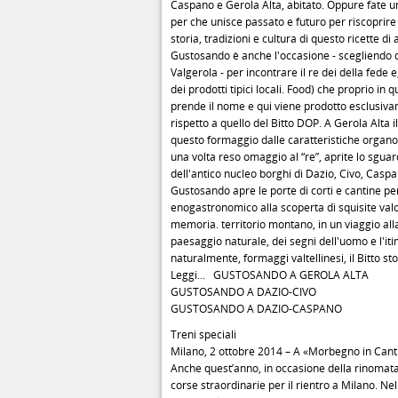
Caspano e Gerola Alta, abitato. Oppure fate un
per che unisce passato e futuro per riscoprire
storia, tradizioni e cultura di questo ricette d
Gustosando è anche l'occasione - scegliendo de
Valgerola - per incontrare il re dei della fede e
dei prodotti tipici locali. Food) che proprio in 
prende il nome e qui viene prodotto esclusivam
rispetto a quello del Bitto DOP. A Gerola Alta i
questo formaggio dalle caratteristiche organol
una volta reso omaggio al “re”, aprite lo sguard
dell'antico nucleo borghi di Dazio, Civo, Caspa
Gustosando apre le porte di corti e cantine pe
enogastronomico alla scoperta di squisite valori
memoria. territorio montano, in un viaggio al
paesaggio naturale, dei segni dell'uomo e l'itin
naturalmente, formaggi valtellinesi, il Bitto stor
Leggi... GUSTOSANDO A GEROLA ALTA
GUSTOSANDO A DAZIO-CIVO
GUSTOSANDO A DAZIO-CASPANO
Treni speciali
Milano, 2 ottobre 2014 – A «Morbegno in Canti
Anche quest’anno, in occasione della rinomata 
corse straordinarie per il rientro a Milano. Nel