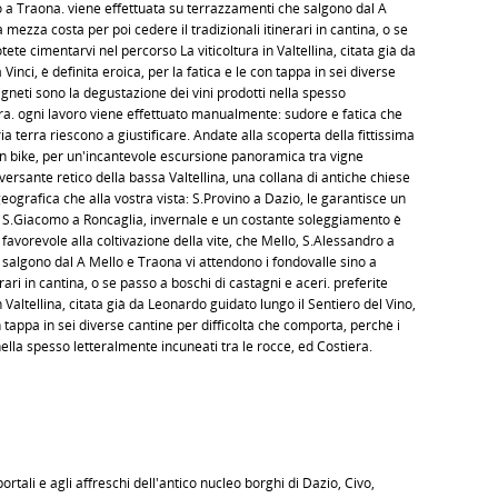
ro a Traona. viene effettuata su terrazzamenti che salgono dal A
mezza costa per poi cedere il tradizionali itinerari in cantina, o se
tete cimentarvi nel percorso La viticoltura in Valtellina, citata già da
Vinci, è definita eroica, per la fatica e le con tappa in sei diverse
igneti sono la degustazione dei vini prodotti nella spesso
era. ogni lavoro viene effettuato manualmente: sudore e fatica che
a terra riescono a giustificare. Andate alla scoperta della fittissima
tain bike, per un'incantevole escursione panoramica tra vigne
versante retico della bassa Valtellina, una collana di antiche chiese
geografica che alla vostra vista: S.Provino a Dazio, le garantisce un
, S.Giacomo a Roncaglia, invernale e un costante soleggiamento è
vorevole alla coltivazione della vite, che Mello, S.Alessandro a
salgono dal A Mello e Traona vi attendono i fondovalle sino a
rari in cantina, o se passo a boschi di castagni e aceri. preferite
 Valtellina, citata già da Leonardo guidato lungo il Sentiero del Vino,
on tappa in sei diverse cantine per difficoltà che comporta, perchè i
nella spesso letteralmente incuneati tra le rocce, ed Costiera.
ortali e agli affreschi dell'antico nucleo borghi di Dazio, Civo,