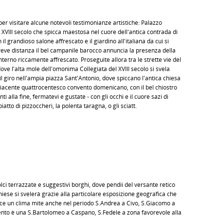
r visitare alcune notevoli testimonianze artistiche: Palazzo
l XVIII secolo che spicca maestosa nel cuore dell'antica contrada di
 il grandioso salone affrescato e il giardino all'italiana da cui si
eve distanza il bel campanile barocco annuncia la presenza della
'interno riccamente affrescato. Proseguite allora tra le strette vie del
dove l'alta mole dell'omonima Collegiata del XVIII secolo si svela
il giro nell'ampia piazza Sant'Antonio, dove spiccano l'antica chiesa
'adiacente quattrocentesco convento domenicano, con il bel chiostro
ti alla fine, fermatevi e gustate - con gli occhi e il cuore sazi di
atto di pizzoccheri, la polenta taragna, o gli sciatt.
olci terrazzate e suggestivi borghi, dove pendii del versante retico
chiese si svelerà grazie alla particolare esposizione geografica che
tisce un clima mite anche nel periodo S.Andrea a Civo, S.Giacomo a
ento è una S.Bartolomeo a Caspano, S.Fedele a zona favorevole alla