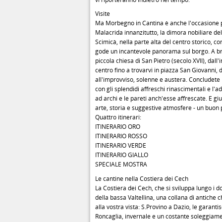
Visite
Ma Morbegno in Cantina è anche l'occasione pe
Malacrida innanzitutto, la dimora nobiliare de
Scimicà, nella parte alta del centro storico, con
gode un incantevole panorama sul borgo. A br
piccola chiesa di San Pietro (secolo XVII), dall
centro fino a trovarvi in piazza San Giovanni, 
all'improvviso, solenne e austera. Concludete 
con gli splendidi affreschi rinascimentali e l
ad archi e le pareti anch'esse affrescate. E giun
arte, storia e suggestive atmosfere - un buon pi
Quattro itinerari:
ITINERARIO ORO
ITINERARIO ROSSO
ITINERARIO VERDE
ITINERARIO GIALLO
SPECIALE MOSTRA
Le cantine nella Costiera dei Cech
La Costiera dei Cech, che si sviluppa lungo i d
della bassa Valtellina, una collana di antiche 
alla vostra vista: S.Provino a Dazio, le garan
Roncaglia, invernale e un costante soleggiam