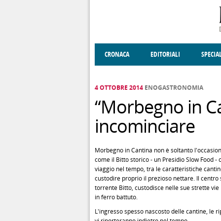
Salta al contenuto principale
CRONACA
EDITORIALI
SPECIA
SOCIETÀ
ENOGASTRONOMIA
COSTUME
DONNE DI VALT
ECONOMI
4 OTTOBRE 2014
ENOGASTRONOMIA
“Morbegno in Can
incominciare
Morbegno in Cantina non è soltanto l'occasione 
come il Bitto storico - un Presidio Slow Food - o
viaggio nel tempo, tra le caratteristiche cantin
custodire proprio il prezioso nettare. Il centr
torrente Bitto, custodisce nelle sue strette vie 
in ferro battuto.
L'ingresso spesso nascosto delle cantine, le ri
vi riporteranno indietro nel tempo.