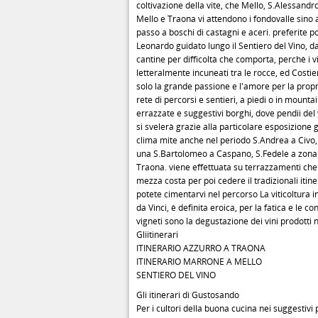
coltivazione della vite, che Mello, S.Alessand
Mello e Traona vi attendono i fondovalle sino a 
passo a boschi di castagni e aceri. preferite po
Leonardo guidato lungo il Sentiero del Vino, da 
cantine per difficoltà che comporta, perchè i v
letteralmente incuneati tra le rocce, ed Costi
solo la grande passione e l'amore per la propri
rete di percorsi e sentieri, a piedi o in moun
errazzate e suggestivi borghi, dove pendii del 
si svelerà grazie alla particolare esposizione 
clima mite anche nel periodo S.Andrea a Civo
una S.Bartolomeo a Caspano, S.Fedele a zona fa
Traona. viene effettuata su terrazzamenti che 
mezza costa per poi cedere il tradizionali itine
potete cimentarvi nel percorso La viticoltura in
da Vinci, è definita eroica, per la fatica e le c
vigneti sono la degustazione dei vini prodotti 
Gliitinerari
ITINERARIO AZZURRO A TRAONA
ITINERARIO MARRONE A MELLO
SENTIERO DEL VINO
Gli itinerari di Gustosando
Per i cultori della buona cucina nei suggestivi p