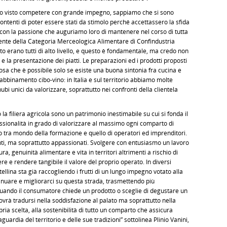
mo visto competere con grande impegno, sappiamo che si sono
ntenti di poter essere stati da stimolo perché accettassero la sfida
 con la passione che auguriamo loro di mantenere nel corso di tutta
sidente della Categoria Merceologica Alimentare di Confindustria
to erano tutti di alto livello, e questo è fondamentale, ma credo non
 e la presentazione dei piatti. Le preparazioni ed i prodotti proposti
sa che è possibile solo se esiste una buona sintonia fra cucina e
abbinamento cibo-vino: in Italia e sul territorio abbiamo molte
i unici da valorizzare, soprattutto nei confronti della clientela
 la filiera agricola sono un patrimonio inestimabile su cui si fonda il
ssionalità in grado di valorizzare al massimo ogni comparto di
co tra mondo della formazione e quello di operatori ed imprenditori.
i, ma soprattutto appassionati. Svolgere con entusiasmo un lavoro
ra, genuinità alimentare e vita in territori altrimenti a rischio di
e rendere tangibile il valore del proprio operato. In diversi
ltellina sta già raccogliendo i frutti di un lungo impegno votato alla
inuare e migliorarci su questa strada, trasmettendo più
ando il consumatore chiede un prodotto o sceglie di degustare un
dovrà tradursi nella soddisfazione al palato ma soprattutto nella
ria scelta, alla sostenibilità di tutto un comparto che assicura
uardia del territorio e delle sue tradizioni” sottolinea Plinio Vanini,