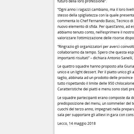
futuro della loro professione”.
“Ogni anno i ragazzi cambiano, ma il loro live
stesso della spigliatezza con la quale presenta
commenta lo Chef Fernando Bassi, Tecnico di c
nuovo elemento di sfida. Per quest’anno, ad ese
abbiamo tenuto conto, nell’esprimere il nostro g
valorizzare l’ottimizzazione delle risorse dispon
“Ringrazio gli organizzatori per averci coinvolt
collaboriamo da tempo. Spero che questa esper
importanti risultati” – dichiara Antonio Sanelli, 
Le quattro squadre hanno proposto alla Giuria 
unico e un light dessert. Per il piatto unico g
taglio, abbinata ad un prodotto delle provinc
tutto rispettando il limite delle 950 chilocalori
Caratteristiche dei piatti e menu sono stati pr
Le squadre partecipanti erano composte da due a
predisposizione del menu, un sommelier del terz
cuochi del terzo anno, impegnati nella prepara
sala per supportare gli allievi in gara con cons
Lecco, 14 maggio 2018