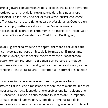
re ai giovani consapevolezza della professionalità che dovranno
ttivo/alberghiero, dalla preparazione dei cibi, sino alla loro
ncipali biglietti da visita dei territori verso i turisti, così come
e affrontato con preparazione, etica e professionalità. Questo é un
te da tempo, mettendo a disposizione l'esperienza e la
occasioni di incontro estremamente in sintonia con i nostri valori,
 Lecco e Sondrio" - evidenzia lo Chef Enrico Derflingher,
molare i giovani ed evidenziare aspetti del mondo del lavoro che
oro completezza nel puro ambito della formazione. È importante
azione e lavoro, per far capire concretamente ai ragazzi cosa
trovare loro continui spunti per seguire un percorso formativo
remiante, sia in termini di gratificazioni per gli studenti, sia per
orazione e l'ospitalità italiana" – commenta il Sommelier Giuseppe
oncorso e mi fa piacere vedere sempre una grande e bella
utto degli alunni, che dimostrano di tenere molto a questa iniziativa.
portante per lo sviluppo della loro professionalità - evidenzia lo
del Concorso. Di anno in anno notiamo in particolare un impegno
ristici, e quindi una valorizzazione della regionalità e della
 Questi giovani si stanno ponendo nel modo migliore per affrontare il