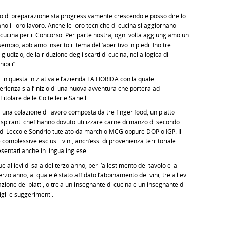
llo di preparazione sta progressivamente crescendo e posso dire lo
no il loro lavoro. Anche le loro tecniche di cucina si aggiornano -
ucina per il Concorso. Per parte nostra, ogni volta aggiungiamo un
mpio, abbiamo inserito il tema dell’aperitivo in piedi. Inoltre
iudizio, della riduzione degli scarti di cucina, nella logica di
ibili”.
i in questa iniziativa e l’azienda LA FIORIDA con la quale
ienza sia l’inizio di una nuova avventura che porterà ad
Titolare delle Coltellerie Sanelli.
una colazione di lavoro composta da tre finger food, un piatto
li aspiranti chef hanno dovuto utilizzare carne di manzo di secondo
e di Lecco e Sondrio tutelato da marchio MCG oppure DOP o IGP. Il
e complessive esclusi i vini, anch’essi di provenienza territoriale.
esentati anche in lingua inglese.
llievi di sala del terzo anno, per l’allestimento del tavolo e la
o anno, al quale è stato affidato l’abbinamento dei vini, tre allievi
zione dei piatti, oltre a un insegnante di cucina e un insegnante di
igli e suggerimenti.