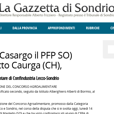
LI
DALLA PROVINCIA
APPROFONDIMENTI
RUBRICHE
C
ELLINA
A
GIUSTIZIA
DEGNO DI NOTA
TERRITORIO
ANGOLO DELLE IDEE
CULTURA E SPETTACOLI
FATTI DELLO SPI
POLIT
asargo il PFP SO)
otto Caurga (CH),
ntare di Confindustria Lecco-Sondrio
IZIONE DEL CONCORSO AGROALIMENTARE
ificato secondo, seguito da Istituto Alberghiero Alberti di Bormio, al
izione del Concorso Agroalimentare, promosso dalla Categoria
 e Sondrio, nel corso della disputa che si è svolta oggi, lunedì 14
 Mantello (SO) e che ha visto confrontarsi gli alunni di CFPA di