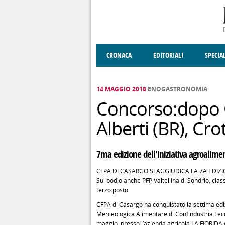
Salta al contenuto principale
CRONACA
EDITORIALI
SPECIA
SOCIETÀ
ENOGASTRONOMIA
COSTUME
DONNE DI VALT
ECONOMI
14 MAGGIO 2018
ENOGASTRONOMIA
Concorso:dopo C
Alberti (BR), Cr
7ma edizione dell'iniziativa agroalime
CFPA DI CASARGO SI AGGIUDICA LA 7A ED
Sul podio anche PFP Valtellina di Sondrio, class
terzo posto
CFPA di Casargo ha conquistato la settima ed
Merceologica Alimentare di Confindustria Lecco
maggio, presso l’azienda agricola LA FIORIDA di