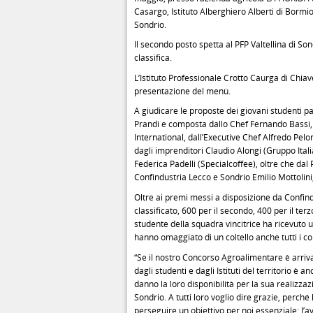
Casargo, Istituto Alberghiero Alberti di Bormio
Sondrio.
Il secondo posto spetta al PFP Valtellina di Son
classifica.
L’Istituto Professionale Crotto Caurga di Chia
presentazione del menù.
A giudicare le proposte dei giovani studenti p
Prandi e composta dallo Chef Fernando Bassi, 
International, dall’Executive Chef Alfredo Pel
dagli imprenditori Claudio Alongi (Gruppo Italia
Federica Padelli (Specialcoffee), oltre che da
Confindustria Lecco e Sondrio Emilio Mottolini
Oltre ai premi messi a disposizione da Confindu
classificato, 600 per il secondo, 400 per il terz
studente della squadra vincitrice ha ricevuto un 
hanno omaggiato di un coltello anche tutti i c
“Se il nostro Concorso Agroalimentare è arriv
dagli studenti e dagli Istituti del territorio è 
danno la loro disponibilità per la sua realizza
Sondrio. A tutti loro voglio dire grazie, perché
perseguire un obiettivo per noi essenziale: l’