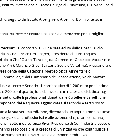
, Istituto Professionale Crotto Caurga di Chiavenna, PFP Valtellina di
drio, seguito da Istituto Alberghiero Alberti di Bormio, terzo in
venna, ha invece ricevuto una speciale menzione per la miglior
artecipanti al concorso la Giuria presieduta dallo Chef Claudio
dallo Chef Enrico Derflingher, Presidente di Euro-Toques
oni, dallo Chef Gianni Tarabini, dal Sommelier Giuseppe Vaccarini e
no Vini), Maurizio Giboli (Latteria Sociale Valtellina), Alessandra e
l Presidente della Categoria Merceologica Alimentare di
, Sommelier, e dal Funzionario dell’Associazione, Velda Mozart.
stria Lecco e Sondrio - il corrispettivo di 1.200 euro per il primo
o e 200 per il quarto, tutti da investire in materiale didattico - ogni
set di coltelli professionali donati dalle Coltellerie Sanelli, che
omponenti delle squadre aggiudicatesi il secondo e terzo posto.
ato alla sua settima edizione, diventando un appuntamento atteso
anche grazie ai professionisti e alle aziende che, di anno in anno,
zione - sottolinea Lorenzo Riva, Presidente di Confindustria Lecco e
 hanno reso possibile la crescita di un’iniziativa che contribuisce a
avvicinamento fra giovani, scuola e mondo produttivo”.