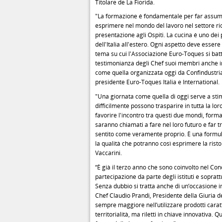
Titolare de La Fiorida.
"La formazione é fondamentale per far assume
esprimere nel mondo del lavoro nel settore rice
presentazione agli Ospiti. La cucina é uno dei pri
dell'Italia all'estero. Ogni aspetto deve esser
tema su cui l'Associazione Euro-Toques si bat
testimonianza degli Chef suoi membri anche in 
come quella organizzata oggi da Confindustria
presidente Euro-Toques Italia e International.
"Una giornata come quella di oggi serve a sti
difficilmente possono trasparire in tutta la l
favorire l'incontro tra questi due mondi, form
saranno chiamati a fare nel loro futuro e far 
sentito come veramente proprio. È una formula p
la qualità che potranno così esprimere la rist
Vaccarini.
“È già il terzo anno che sono coinvolto nel C
partecipazione da parte degli istituti e sopratt
Senza dubbio si tratta anche di un’occasione im
Chef Claudio Prandi, Presidente della Giuria 
sempre maggiore nell’utilizzare prodotti caratte
territorialità, ma riletti in chiave innovativa.