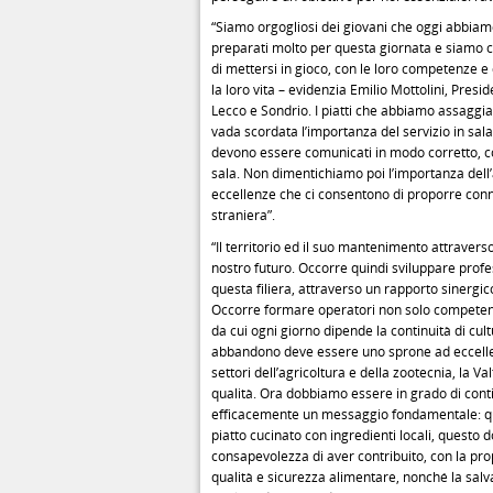
“Siamo orgogliosi dei giovani che oggi abbia
preparati molto per questa giornata e siamo co
di mettersi in gioco, con le loro competenze e
la loro vita – evidenzia Emilio Mottolini, Pre
Lecco e Sondrio. I piatti che abbiamo assaggia
vada scordata l’importanza del servizio in sala
devono essere comunicati in modo corretto, co
sala. Non dimentichiamo poi l’importanza dell’
eccellenze che ci consentono di proporre connub
straniera”.
“Il territorio ed il suo mantenimento attraverso
nostro futuro. Occorre quindi sviluppare profe
questa filiera, attraverso un rapporto sinergi
Occorre formare operatori non solo competent
da cui ogni giorno dipende la continuità di cultu
abbandono deve essere uno sprone ad eccellere 
settori dell’agricoltura e della zootecnia, la Va
qualità. Ora dobbiamo essere in grado di cont
efficacemente un messaggio fondamentale: qu
piatto cucinato con ingredienti locali, questo 
consapevolezza di aver contribuito, con la prop
qualità e sicurezza alimentare, nonché la salvag