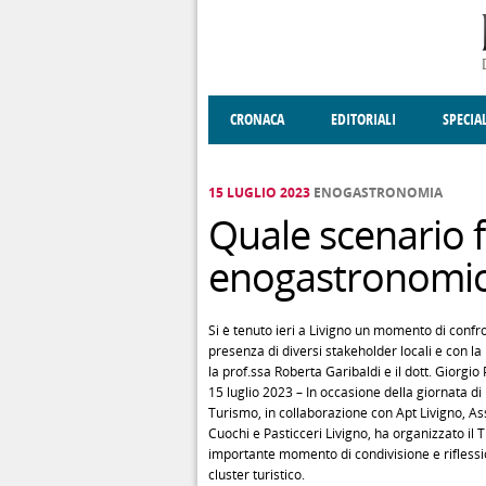
Salta al contenuto principale
CRONACA
EDITORIALI
SPECIA
SOCIETÀ
ENOGASTRONOMIA
COSTUME
DONNE DI VALT
ECONOMI
15 LUGLIO 2023
ENOGASTRONOMIA
Quale scenario f
enogastronomico
Si è tenuto ieri a Livigno un momento di confron
presenza di diversi stakeholder locali e con la
la prof.ssa Roberta Garibaldi e il dott. Giorgio
15 luglio 2023 – In occasione della giornata di 
Turismo, in collaborazione con Apt Livigno, 
Cuochi e Pasticceri Livigno, ha organizzato il
importante momento di condivisione e riflessio
cluster turistico.