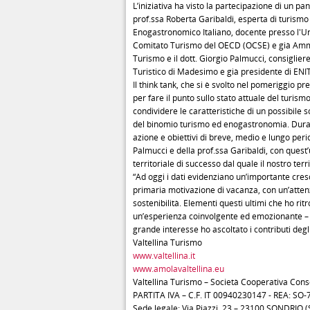
L’iniziativa ha visto la partecipazione di un pan
prof.ssa Roberta Garibaldi, esperta di turism
Enogastronomico Italiano, docente presso l'Un
Comitato Turismo del OECD (OCSE) e già Ammi
Turismo e il dott. Giorgio Palmucci, consiglier
Turistico di Madesimo e già presidente di ENIT
Il think tank, che si è svolto nel pomeriggio pr
per fare il punto sullo stato attuale del turis
condividere le caratteristiche di un possibile 
del binomio turismo ed enogastronomia. Durante
azione e obiettivi di breve, medio e lungo perio
Palmucci e della prof.ssa Garibaldi, con quest
territoriale di successo dal quale il nostro ter
“Ad oggi i dati evidenziano un’importante cres
primaria motivazione di vacanza, con un’attenzi
sostenibilità. Elementi questi ultimi che ho ri
un’esperienza coinvolgente ed emozionante – h
grande interesse ho ascoltato i contributi degli
Valtellina Turismo
www.valtellina.it
www.amolavaltellina.eu
Valtellina Turismo – Società Cooperativa Cons
PARTITA IVA – C.F. IT 00940230147 - REA: SO
Sede legale: Via Piazzi, 23 – 23100 SONDRIO (