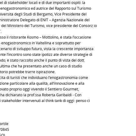
el di stakeholder locali e di due importanti ospiti: la
o enogastronomico ed autrice del Rapporto sul Turismo
iversità degli Studi di Bergamo, Vice Presidente del
nistratore Delegato di ENIT – Agenzia Nazionale del
e del Ministero del Turismo, vice presidente del Consorz io
.
esso il ristorante Kosmo – Mottolino, è stata l’occasione
mo enogastronomico in Valtellina e soprattutto per
scenario di sviluppo futuro, vista la crescente importanza
 l’incontro sono state ipotizz ate diverse strategie di
do; è stato raccolto anche il punto di vista del dott.
’ultima che ha presentato anche un caso di studio
ritorio potrebbe trarre ispirazione.
cita di turisti che individuano l’enogastronomia come
one particolare alla qualità, all’innovazione e alla
trovato proprio oggi vivendo il Sentiero Gourmet,
a dichiarato la prof.ssa Roberta Garibaldi - Con
 stakeholder intervenuti al think tank di oggi: penso ci
ortile
-70845
SO)