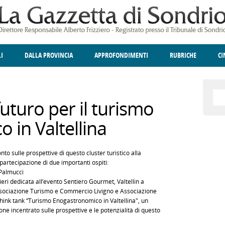
LI
DALLA PROVINCIA
APPROFONDIMENTI
RUBRICHE
C
ELLINA
A
GIUSTIZIA
DEGNO DI NOTA
TERRITORIO
ANGOLO DELLE IDEE
CULTURA E SPETTACOLI
FATTI DELLO SPI
POLIT
uturo per il turismo
 in Valtellina
to sulle prospettive di questo cluster turistico alla
 partecipazione di due importanti ospiti:
 Palmucci
ieri dedicata all’evento Sentiero Gourmet, Valtellin a
Associazione Turismo e Commercio Livigno e Associazione
 Think tank “Turismo Enogastronomico in Valtellina", un
ne incentrato sulle prospettive e le potenzialità di questo