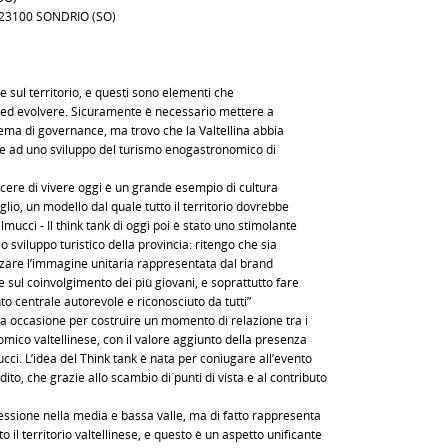
– 23100 SONDRIO (SO)
sul territorio, e questi sono elementi che
 ed evolvere. Sicuramente è necessario mettere a
stema di governance, ma trovo che la Valtellina abbia
ire ad uno sviluppo del turismo enogastronomico di
cere di vivere oggi è un grande esempio di cultura
glio, un modello dal quale tutto il territorio dovrebbe
cci - Il think tank di oggi poi è stato uno stimolante
sviluppo turistico della provincia: ritengo che sia
rizzare l’immagine unitaria rappresentata dal brand
 sul coinvolgimento dei più giovani, e soprattutto fare
o centrale autorevole e riconosciuto da tutti”
lla occasione per costruire un momento di relazione tra i
mico valtellinese, con il valore aggiunto della presenza
cci. L’idea del Think tank è nata per coniugare all’evento
to, che grazie allo scambio di punti di vista e al contributo
ssione nella media e bassa valle, ma di fatto rappresenta
il territorio valtellinese, e questo è un aspetto unificante