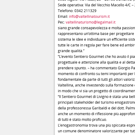
Sede operativa: Via del Vecchio Macello 4/C 
Telefono: 0342 211329
Email:
info@valtellinatourism.it
Pec:
valtellinaturismo@legalmail.it
siano grande consapevolezza e molta passione 
rappresentano un’ottima base per progettare
sistema le idee e individuare un efficiente si
tutte le carte in regola per fare bene ed amb
grande qualità.”
“L’evento Sentiero Gourmet che ho avuto il pia
progettuale e attenzione alla qualità e al detta
prendere spunto. – ha commentato Giorgio Palmu
momento di confronto su temi importanti per lo 
fondamentale da parte di tutti gli attori valo
Valtellina, anche investendo sulla formazione e
in modo che vi sia un progetto di coordinament
“Il Sentiero Gourmet di Livigno è stata una be
principali stakeholder del turismo enogastrono
della professoressa Garibaldi e del dott. Palmu
anche un momento di riflessione più approfondi
di tutti è stato molto proficuo.
L’enogastronomia trova una più spiccata espre
un comune denominatore valorizzante per tutto 