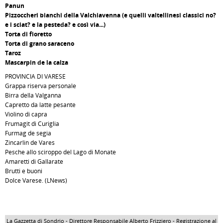
Panun
Pizzoccheri bianchi della Valchiavenna (e quelli valtellinesi classici no?
e i sciat? e la pesteda? e così via...)
Torta di fioretto
Torta di grano saraceno
Taroz
Mascarpin de la calza
PROVINCIA DI VARESE
Grappa riserva personale
Birra della Valganna
Capretto da latte pesante
Violino di capra
Frumagit di Curiglia
Furmag de segia
Zincarlin de Vares
Pesche allo sciroppo del Lago di Monate
Amaretti di Gallarate
Brutti e buoni
Dolce Varese. (LNews)
La Gazzetta di Sondrio - Direttore Responsabile Alberto Frizziero - Registrazione al