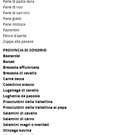
Pane di pasta dura
Pane di riso
Pane di san siro
Pane giallo
Pane mistura
Pazientini
Pesce d'aprile
Zuppa alla pavese
PROVINCIA DI SONDRIO
Bastardei
Borzat
Bresaola affumicata
Bresaola di cavallo
Carne secca
Cotechino bianco
Luganega di cavallo
Lughenia da passola
Prosciuttini della Valtellina
Prosciuttini della Valtellina al pepe
Salamini di cavallo
Salamini di cervo
Salamini magri o maritati
Slinzega bovina