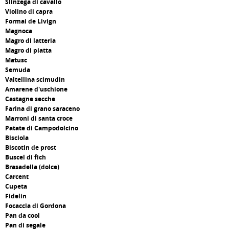
Slinzega di cavallo
Violino di capra
Formai de Livign
Magnoca
Magro di latteria
Magro di piatta
Matusc
Semuda
Valtellina scimudin
Amarene d'uschione
Castagne secche
Farina di grano saraceno
Marroni di santa croce
Patate di Campodolcino
Bisciola
Biscotin de prost
Buscel di fich
Brasadella (dolce)
Carcent
Cupeta
Fidelin
Focaccia di Gordona
Pan da cool
Pan di segale