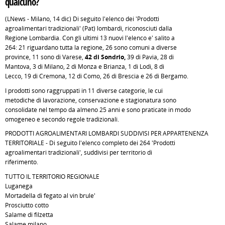
qualcuno?
(LNews - Milano, 14 dic) Di seguito l'elenco dei 'Prodotti
agroalimentari tradizionali' (Pat) lombardi, riconosciuti dalla
Regione Lombardia. Con gli ultimi 13 nuovi l'elenco e' salito a
264: 21 riguardano tutta la regione, 26 sono comuni a diverse
province, 11 sono di Varese,
42 di Sondrio,
39 di Pavia, 28 di
Mantova, 3 di Milano, 2 di Monza e Brianza, 1 di Lodi, 8 di
Lecco, 19 di Cremona, 12 di Como, 26 di Brescia e 26 di Bergamo.
I prodotti sono raggruppati in 11 diverse categorie, le cui
metodiche di lavorazione, conservazione e stagionatura sono
consolidate nel tempo da almeno 25 anni e sono praticate in modo
omogeneo e secondo regole tradizionali.
PRODOTTI AGROALIMENTARI LOMBARDI SUDDIVISI PER APPARTENENZA
TERRITORIALE - Di seguito l'elenco completo dei 264 'Prodotti
agroalimentari tradizionali', suddivisi per territorio di
riferimento.
TUTTO IL TERRITORIO REGIONALE
Luganega
Mortadella di fegato al vin brule'
Prosciutto cotto
Salame di filzetta
Salame milano