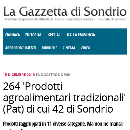
Salta al contenuto principale
CRONACA
EDITORIALI
SPECIALI
DALLA PROVINCIA
APPROFONDIMENTI
RUBRICHE
CINEMA
VIDEO
SOCIETÀ
ENOGASTRONOMIA
COSTUME
DONNE DI VALTELLINA
ECONOMIA
GIUSTIZIA
DEGNO DI NOTA
TERRITORIO
CULTURA
ANGOLO
E SPETTACOLI
DELLE IDEE
FATTI DELLO SPIRITO
POLITICA
CCCVA
15 DICEMBRE 2019
ENOGASTRONOMIA
264 'Prodotti
agroalimentari tradizionali'
(Pat) di cui 42 di Sondrio
Prodotti raggruppati in 11 diverse categorie. Ma non ne manca