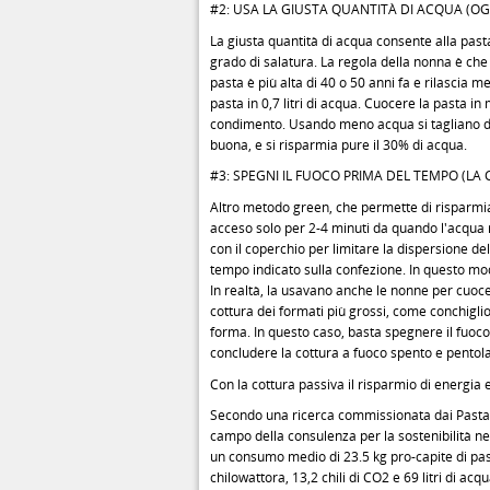
#2: USA LA GIUSTA QUANTITÀ DI ACQUA (OG
La giusta quantità di acqua consente alla pas
grado di salatura. La regola della nonna è che 
pasta è più alta di 40 o 50 anni fa e rilascia 
pasta in 0,7 litri di acqua. Cuocere la pasta i
condimento. Usando meno acqua si tagliano del
buona, e si risparmia pure il 30% di acqua.
#3: SPEGNI IL FUOCO PRIMA DEL TEMPO (LA
Altro metodo green, che permette di risparmia
acceso solo per 2-4 minuti da quando l'acqua ri
con il coperchio per limitare la dispersione del
tempo indicato sulla confezione. In questo mo
In realtà, la usavano anche le nonne per cuocer
cottura dei formati più grossi, come conchiglio
forma. In questo caso, basta spegnere il fuoc
concludere la cottura a fuoco spento e pentol
Con la cottura passiva il risparmio di energia 
Secondo una ricerca commissionata dai Pastai 
campo della consulenza per la sostenibilità n
un consumo medio di 23.5 kg pro-capite di past
chilowattora, 13,2 chili di CO2 e 69 litri di acq