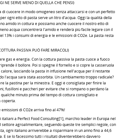
GI NE SERVE MENO DI QUELLA CHE PENSI)
ta di cuocere in modo omogeneo senza attaccarsi e con un perfetto
per ogni etto di pasta serve un litro d'acqua. Oggi la qualità della
meno amido in cottura e possiamo anche cuocere il nostro etto di
n meno acqua concentrerà l'amido e renderà più facile legare con il
 13% i consumi di energia e le emissioni di CO2e. La pasta resta
 COTTURA PASSIVA PUÒ FARE MIRACOLI)
re gas e energia. Con la cottura passiva la pasta cuoce a fuoco
prende il bollore. Poi si spegne il fornello e si copre la casseruola
 calore, lasciando la pasta in infusione nell'acqua per il restante
do l'acqua sarà stata assorbita. Un cambiamento troppo radicale?
e la pastina per la minestra. E oggi è consigliata per finire la
ni, fusilloni e paccheri per evitare che si rompano o perdano la
o qualche minuto prima del tempo di cottura consigliato e
a coperta.
e emissioni di CO2e arriva fino al 47%!
italiani a Perfect Food Consulting[1], marchio leader in Europa nel
el settore agroalimentare, seguendo queste tre semplici regole, con
a, ogni italiano arriverebbe a risparmiare in un anno fino a 44,6
ua. E se lo facessimo tutti i risultati diventerebbero davvero