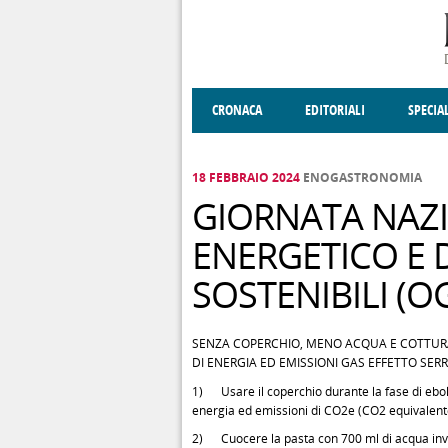
Salta al contenuto principale
CRONACA
EDITORIALI
SPECIA
SOCIETÀ
ENOGASTRONOMIA
COSTUME
DONNE DI VALT
ECONOMI
18 FEBBRAIO 2024
ENOGASTRONOMIA
GIORNATA NAZI
ENERGETICO E DE
SOSTENIBILI (O
SENZA COPERCHIO, MENO ACQUA E COTTURA 
DI ENERGIA ED EMISSIONI GAS EFFETTO SERR
1) Usare il coperchio durante la fase di eboll
energia ed emissioni di CO2e (CO2 equivalent
2) Cuocere la pasta con 700 ml di acqua invec