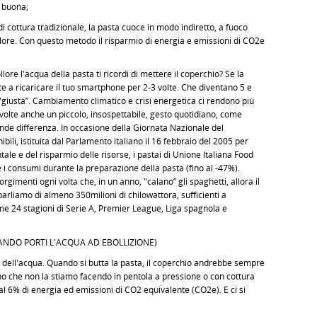
a buona;
i cottura tradizionale, la pasta cuoce in modo indiretto, a fuoco
ore. Con questo metodo il risparmio di energia e emissioni di CO2e
ore l'acqua della pasta ti ricordi di mettere il coperchio? Se la
nte a ricaricare il tuo smartphone per 2-3 volte. Che diventano 5 e
 "giusta”. Cambiamento climatico e crisi energetica ci rendono più
volte anche un piccolo, insospettabile, gesto quotidiano, come
nde differenza. In occasione della Giornata Nazionale del
ibili, istituita dal Parlamento italiano il 16 febbraio del 2005 per
tale e del risparmio delle risorse, i pastai di Unione Italiana Food
 i consumi durante la preparazione della pasta (fino al -47%).
ccorgimenti ogni volta che, in un anno, "calano” gli spaghetti, allora il
liamo di almeno 350milioni di chilowattora, sufficienti a
ssime 24 stagioni di Serie A, Premier League, Liga spagnola e
UANDO PORTI L'ACQUA AD EBOLLIZIONE)
e dell'acqua. Quando si butta la pasta, il coperchio andrebbe sempre
no che non la stiamo facendo in pentola a pressione o con cottura
al 6% di energia ed emissioni di CO2 equivalente (CO2e). E ci si