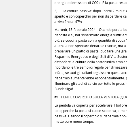
energia ed emissioni di CO2e. E la pasta rest
3) La cottura passiva: dopo i primi 2 minuti d
spento e con coperchio per non disperdere cal
arriva fino al 47%.
Martedì, 13 febbraio 2024 – Quando porti a boll
risposta è sì, hai risparmiato energia sufficie
più, se cuoci la pasta con la quantità di acqua
attenti a non sprecare denaro e risorse, ma a 
preparare un piatto di pasta, può fare una gra
Risparmio Energetico e degli Stili di Vita Sosten
diffondere la cultura della sostenibilità ambien
ricordano le tre semplici regole per dimezzare
Infatti, se tutti gli italiani seguissero questi a
risparmio aumenterebbe esponenzialmente: par
illuminare gli stadi di calcio per tutte le pro
Bundesliga!
#1: TIENI IL COPERCHIO SULLA PENTOLA (Q
La pentola va coperta per accelerare il bollor
tolto, perché la pasta si cuoce scoperta, a me
passiva. Usando il coperchio si risparmia fino 
mette pure meno tempo.