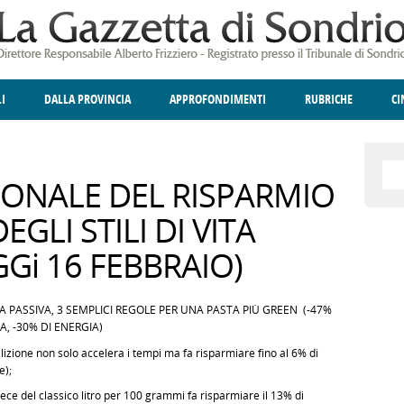
LI
DALLA PROVINCIA
APPROFONDIMENTI
RUBRICHE
C
ELLINA
A
GIUSTIZIA
DEGNO DI NOTA
TERRITORIO
ANGOLO DELLE IDEE
CULTURA E SPETTACOLI
FATTI DELLO SPI
POLIT
ONALE DEL RISPARMIO
GLI STILI DI VITA
GGi 16 FEBBRAIO)
PASSIVA, 3 SEMPLICI REGOLE PER UNA PASTA PIÙ GREEN (-47%
A, -30% DI ENERGIA)
izione non solo accelera i tempi ma fa risparmiare fino al 6% di
e);
e del classico litro per 100 grammi fa risparmiare il 13% di