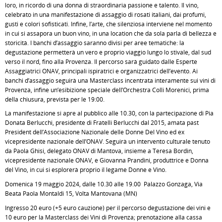
loro, in ricordo di una donna di straordinaria passione e talento. Il vino,
celebrato in una manifestazione di assaggio di rosati italiani, dai profumi,
gusti e colori sofisticati. Infine, l’arte, che silenziosa interviene nel momento
in cui si assapora un buon vino, in una location che da sola parla di bellezza e
storicità. I banchi d’assaggio saranno divisi per aree tematiche: la
degustazione permetterà un vero e proprio viaggio lungo lo stivale, dal sud
verso il nord, fino alla Provenza. Il percorso sarà guidato dalle Esperte
Assaggiatrici ONAV, principali ispiratrici e organizzatrici dell’evento. Ai
banchi d’assaggio seguirà una Masterclass incentrata interamente sui vini di
Provenza, infine un’esibizione speciale dell’Orchestra Colli Morenici, prima
della chiusura, prevista per le 19:00.
La manifestazione si apre al pubblico alle 10.30, con la partecipazione di Pia
Donata Berlucchi, presidente di Fratelli Berlucchi dal 2015, amata past
President dell’Associazione Nazionale delle Donne Del Vino ed ex
vicepresidente nazionale dell’ONAV. Seguirà un intervento culturale tenuto
da Paola Ghisi, delegato ONAV di Mantova, insieme a Teresa Bordin,
vicepresidente nazionale ONAV, e Giovanna Prandini, produttrice e Donna
del Vino, in cui si esplorerà proprio il legame Donne e Vino.
Domenica 19 maggio 2024, dalle 10.30 alle 19.00 Palazzo Gonzaga, Via
Beata Paola Montaldi 15, Volta Mantovana (MN)
Ingresso 20 euro (+5 euro cauzione) per il percorso degustazione dei vini e
10 euro per la Masterclass dei Vini di Provenza; prenotazione alla cassa