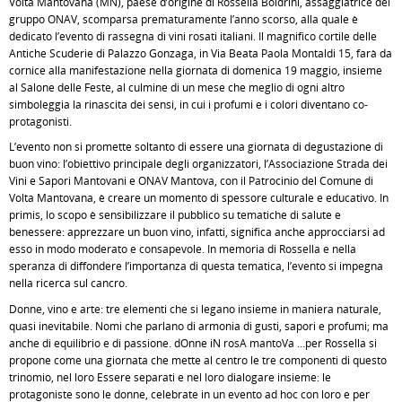
Volta Mantovana (MN), paese d’origine di Rossella Boldrini, assaggiatrice del
gruppo ONAV, scomparsa prematuramente l’anno scorso, alla quale è
dedicato l’evento di rassegna di vini rosati italiani. Il magnifico cortile delle
Antiche Scuderie di Palazzo Gonzaga, in Via Beata Paola Montaldi 15, farà da
cornice alla manifestazione nella giornata di domenica 19 maggio, insieme
al Salone delle Feste, al culmine di un mese che meglio di ogni altro
simboleggia la rinascita dei sensi, in cui i profumi e i colori diventano co-
protagonisti.
L’evento non si promette soltanto di essere una giornata di degustazione di
buon vino: l’obiettivo principale degli organizzatori, l’Associazione Strada dei
Vini e Sapori Mantovani e ONAV Mantova, con il Patrocinio del Comune di
Volta Mantovana, è creare un momento di spessore culturale e educativo. In
primis, lo scopo è sensibilizzare il pubblico su tematiche di salute e
benessere: apprezzare un buon vino, infatti, significa anche approcciarsi ad
esso in modo moderato e consapevole. In memoria di Rossella e nella
speranza di diffondere l’importanza di questa tematica, l’evento si impegna
nella ricerca sul cancro.
Donne, vino e arte: tre elementi che si legano insieme in maniera naturale,
quasi inevitabile. Nomi che parlano di armonia di gusti, sapori e profumi; ma
anche di equilibrio e di passione. dOnne iN rosA mantoVa …per Rossella si
propone come una giornata che mette al centro le tre componenti di questo
trinomio, nel loro Essere separati e nel loro dialogare insieme: le
protagoniste sono le donne, celebrate in un evento ad hoc con loro e per