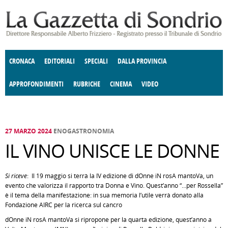
Salta al contenuto principale
CRONACA
EDITORIALI
SPECIALI
DALLA PROVINCIA
APPROFONDIMENTI
RUBRICHE
CINEMA
VIDEO
SOCIETÀ
ENOGASTRONOMIA
COSTUME
DONNE DI VALTELLINA
ECONOMIA
GIUSTIZIA
DEGNO DI NOTA
TERRITORIO
CULTURA
ANGOLO
E SPETTACOLI
DELLE IDEE
FATTI DELLO SPIRITO
POLITICA
CCCVA
27 MARZO 2024
ENOGASTRONOMIA
IL VINO UNISCE LE DONNE
Si riceve
: Il 19 maggio si terrà la IV edizione di dOnne iN rosA mantoVa, un
evento che valorizza il rapporto tra Donna e Vino. Quest’anno “…per Rossella”
è il tema della manifestazione: in sua memoria l’utile verrà donato alla
Fondazione AIRC per la ricerca sul cancro
dOnne iN rosA mantoVa si ripropone per la quarta edizione, quest’anno a