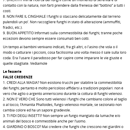
contatto con la natura; non farti prendere dalla frenesia del “bottino” a tutti i
costi.
8. NON FARE IL CINGHIALE I funghi si staccano delicatamente dal terreno
pulendoli un po’. Non raccogliere funghi in stato di alterazione (ammuffiti,
fradici, etc.).
9. BUON APPETITO Informati sulla commestibilità dei funghi; tranne poche
eccezioni devono sempre essere consumati ben cotti.
Un tempo ai bambini venivano indicati, fra gli altri, o l'asino che vola o il
modo o catturare i piccioni, cosa facilissima uno volta messo il sale sulla loro
coda. Era l'usare il paradosso per far capire come imparare le vie giuste e
quelle sbagliate. Vediamole
Le fesserie
FALSE CREDENZE
1. CREDI ALLA MAGIA? Non esistono trucchi per stabilire la commestibilità
dei funghi; pertanto è molto pericoloso affidarsi a tradizioni popolari: non è
vero che aglio o argento anneriscono durante la cottura di funghi velenosi.
2. NON E’ VERO CHE Sono tutti velenosi i funghi che cambiano colore al taglio
o al tocco; l’Amanita Phalloides, fungo velenoso mortale, se sezionato non
cambia colore ed ha un sapore gradevole.
3. TI FIDI DEGLI INSETTI? Non sempre un fungo mangiato da lumache e/o
animali del bosco è commestibile anche per l’uomo.
4. GIARDINO O BOSCO? Mai credere che funghi che crescono nei giardini o