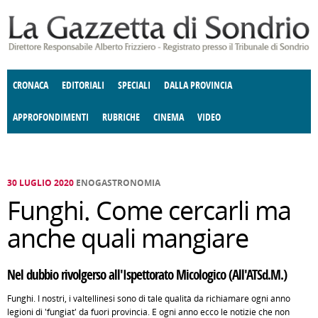
Salta al contenuto principale
CRONACA
EDITORIALI
SPECIALI
DALLA PROVINCIA
APPROFONDIMENTI
RUBRICHE
CINEMA
VIDEO
SOCIETÀ
ENOGASTRONOMIA
COSTUME
DONNE DI VALTELLINA
ECONOMIA
GIUSTIZIA
DEGNO DI NOTA
TERRITORIO
CULTURA
ANGOLO
E SPETTACOLI
DELLE IDEE
FATTI DELLO SPIRITO
POLITICA
CCCVA
30 LUGLIO 2020
ENOGASTRONOMIA
Funghi. Come cercarli ma
anche quali mangiare
Nel dubbio rivolgerso all'Ispettorato Micologico (All'ATSd.M.)
Funghi. I nostri, i valtellinesi sono di tale qualità da richiamare ogni anno
legioni di 'fungiat' da fuori provincia. E ogni anno ecco le notizie che non