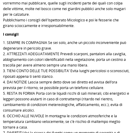
vorremmo mai pubblicare, quelle sugli incidenti parte dei quali con colpa
delle vittime, molte nel bosco come nei giardini pubblici anche solo magari
per le calzature.
Pubblichiamo i consigli dell'Ispettorato Micologico e poi le fesserie che
girano scioccamente e irresponsabilmente.
I consigli
1. SEMPRE IN COMPAGNIA Se sei solo, anche un piccolo inconveniente può
degenerare in pericolo grave.
2. ATTREZZATI ADEGUATAMENTE Prevedi scarponi, pantaloni alla caviglia,
abbigliamento con colori identificabili nella vegetazione; porta un cestino a
tracolla per avere almeno sempre una mano libera.
3. TIENI CONTO DELLE TUE POSSIBILITA’ Evita luoghi pericolosi o sconosciuti,
riposati appena ti senti stanco.
4. DAI NOTIZIE Lascia sempre detto dove sei diretto ed avvisa dell’ora
prevista per il ritorno; se possibile porta un telefono cellulare.
5. RESTA IN FORMA Porta con te liquidi ricchi di sali minerali; cibi energetici e
leggeri possono aiutarti in caso di contrattempi (ritardo nel rientro,
cambiamento di condizioni metereologiche, affaticamento, ecc.); evita di
consumare alcolici.
6. OCCHIO ALLE NUVOLE In montagna le condizioni atmosferiche e la
temperatura cambiano velocemente; se c’è rischio di maltempo meglio
tornare a casa.
7. DIVERTITI Vivi la ricerca dei funghi come un momento di serenità e di