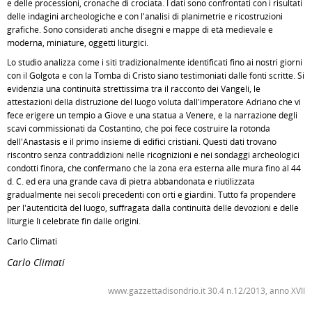
e delle processioni, cronache di crociata. I dati sono confrontati con i risultati
delle indagini archeologiche e con l'analisi di planimetrie e ricostruzioni
grafiche. Sono considerati anche disegni e mappe di età medievale e
moderna, miniature, oggetti liturgici.
Lo studio analizza come i siti tradizionalmente identificati fino ai nostri giorni
con il Golgota e con la Tomba di Cristo siano testimoniati dalle fonti scritte. Si
evidenzia una continuità strettissima tra il racconto dei Vangeli, le
attestazioni della distruzione del luogo voluta dall'imperatore Adriano che vi
fece erigere un tempio a Giove e una statua a Venere, e la narrazione degli
scavi commissionati da Costantino, che poi fece costruire la rotonda
dell'Anastasis e il primo insieme di edifici cristiani. Questi dati trovano
riscontro senza contraddizioni nelle ricognizioni e nei sondaggi archeologici
condotti finora, che confermano che la zona era esterna alle mura fino al 44
d. C. ed era una grande cava di pietra abbandonata e riutilizzata
gradualmente nei secoli precedenti con orti e giardini. Tutto fa propendere
per l'autenticità del luogo, suffragata dalla continuità delle devozioni e delle
liturgie lì celebrate fin dalle origini.
Carlo Climati
Carlo Climati
www.gazzettadisondrio.it 30.4 n.12/2013, anno XVII