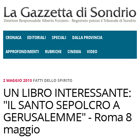
Salta al contenuto principale
CRONACA
EDITORIALI
SPECIALI
DALLA PROVINCIA
APPROFONDIMENTI
RUBRICHE
CINEMA
VIDEO
SOCIETÀ
ENOGASTRONOMIA
COSTUME
DONNE DI VALTELLINA
ECONOMIA
GIUSTIZIA
DEGNO DI NOTA
TERRITORIO
CULTURA
ANGOLO
E SPETTACOLI
DELLE IDEE
FATTI DELLO SPIRITO
POLITICA
CCCVA
2 MAGGIO 2013
FATTI DELLO SPIRITO
UN LIBRO INTERESSANTE:
"IL SANTO SEPOLCRO A
GERUSALEMME" - Roma 8
maggio