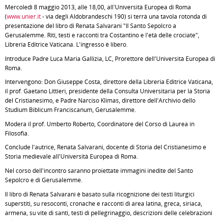
Mercoledì 8 maggio 2013, alle 18,00, all'Università Europea di Roma
(
www.unier.it
- via degli Aldobrandeschi 190) si terrà una tavola rotonda di
presentazione del libro di Renata Salvarani "Il Santo Sepolcro a
Gerusalemme. Riti, testi e racconti tra Costantino e l'età delle crociate",
Libreria Editrice Vaticana. L'ingresso è libero.
Introduce Padre Luca Maria Gallizia, LC, Prorettore dell'Università Europea di
Roma.
Intervengono: Don Giuseppe Costa, direttore della Libreria Editrice Vaticana,
il prof. Gaetano Littieri, presidente della Consulta Universitaria per la Storia
del Cristianesimo, e Padre Narciso Klimas, direttore dell'Archivio dello
Studium Biblicum Franciscanum, Gerusalemme.
Modera il prof. Umberto Roberto, Coordinatore del Corso di Laurea in
Filosofia.
Conclude l'autrice, Renata Salvarani, docente di Storia del Cristianesimo e
Storia medievale all'Università Europea di Roma.
Nel corso dell'incontro saranno proiettate immagini inedite del Santo
Sepolcro e di Gerusalemme.
Il libro di Renata Salvarani è basato sulla ricognizione dei testi liturgici
superstiti, su resoconti, cronache e racconti di area latina, greca, siriaca,
armena, su vite di santi, testi di pellegrinaggio, descrizioni delle celebrazioni