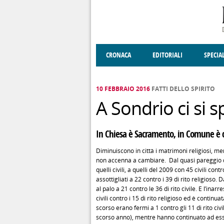
Salta al contenuto principale
CRONACA
EDITORIALI
SPECIA
SOCIETÀ
ENOGASTRONOMIA
COSTUME
DONNE DI VALT
ECONOMI
10 FEBBRAIO 2016
FATTI DELLO SPIRITO
A Sondrio ci si 
In Chiesa è Sacramento, in Comune è c
Diminuiscono in città i matrimoni religiosi, men
non accenna a cambiare. Dal quasi pareggio de
quelli civili, a quelli del 2009 con 45 civili con
assottigliati a 22 contro i 39 di rito religioso.
al palo a 21 contro le 36 di rito civile. E l’in
civili contro i 15 di rito religioso ed è continu
scorso erano fermi a 1 contro gli 11 di rito civi
scorso anno), mentre hanno continuato ad esser