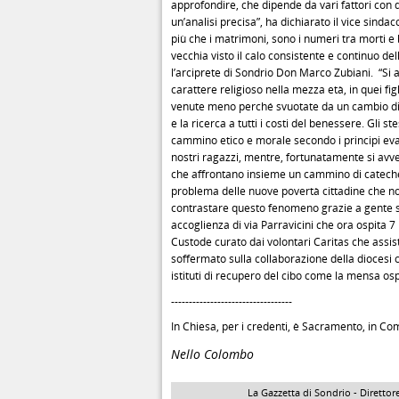
approfondire, che dipende da vari fattori con da
un’analisi precisa”, ha dichiarato il vice sinda
più che i matrimoni, sono i numeri tra morti 
vecchia visto il calo consistente e continuo del
l’arciprete di Sondrio Don Marco Zubiani. “Si 
carattere religioso nella mezza età, in quei fig
venute meno perché svuotate da un cambio di m
e la ricerca a tutti i costi del benessere. Gli
cammino etico e morale secondo i principi evang
nostri ragazzi, mentre, fortunatamente si avve
che affrontano insieme un cammino di cateches
problema delle nuove povertà cittadine che no
contrastare questo fenomeno grazie a gente s
accoglienza di via Parravicini che ora ospita 7
Custode curato dai volontari Caritas che assis
soffermato sulla collaborazione della diocesi co
istituti di recupero del cibo come la mensa o
----------------------------------
In Chiesa, per i credenti, è Sacramento, in Co
Nello Colombo
La Gazzetta di Sondrio - Direttore