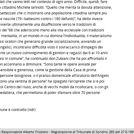
ti che vanno letti nel contesto di ogni anno. Difficile, quindi, fare
co cittadino Michele Iannotti. “Quello che merita la dovuta attenzione,
e battezzati che ci mostrano una popolazione cittadina sempre più
le nascite (79 i battesimi contro i 180 defunti)”, ha detto invece
avverte ultimamente una disaffezione verso le tradizioni di
li del ’68 che aderiscono meno alla vita ecclesiale con tradizioni
entalità, in un mondo in cui domina l’individualità, il materialismo
 stessi oratori che generano grande socializzazione, avviando un
elici, incontrano difficoltà visto il sovraccarico d’impegni dei
rte un nuovo coinvolgimento di genitori e ragazzi dai 6 ai 10 anni
i in comune”, ha continuato don Zubiani che ha poi affrontato il
n accennano a diminuire. “Sono tante le opere avviate per
ensibile e generosa, come la gestione della Casa di prima
 persone bisognose, o il pranzo domenicale all’oratorio dell’Angelo
tono una ventina di persone” ha spiegato l’arciprete che si è poi
l Centro del riuso, anche di vecchi mobili da ricollocare, o con gli
spedaliera, che permettono di poter sfamare oltre 70 persone.
mune è contratto (ndr)
 Responsabile Alberto Frizziero - Registrazione al Tribunale di Sondrio 285 del 27.8.1997 - 