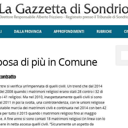
LI
DALLA PROVINCIA
APPROFONDIMENTI
RUBRICHE
C
ELLINA
A
GIUSTIZIA
DEGNO DI NOTA
TERRITORIO
ANGOLO DELLE IDEE
CULTURA E SPETTACOLI
FATTI DELLO SPI
POLIT
sposa di più in Comune
ontratto
tre si verifica un’impennata di quelli civili. Un trend che dal 2014
l 2008 quando i matrimoni religiosi erano stati 28 contro i 32 di
tro i 41 religiosi. Ma nel 2010, inaspettatamente quelli civili si sono
 Dal 2011 in poi la svolta, una controtendenza, con le unioni religiose
arrestabile marcia dei matrimoni civili è continuata nel 2014 con ben 42
ata per tutto il 2015 quando i matrimoni religiosi fino al maggio
le. A fine anno si sono contati 18 matrimoni religiosi (in linea con lo
e in netta ascesa quelli civili. “Sicuramente un aspetto da