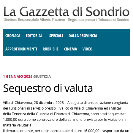
Salta al contenuto principale
CRONACA
EDITORIALI
SPECIALI
DALLA PROVINCIA
APPROFONDIMENTI
RUBRICHE
CINEMA
VIDEO
SOCIETÀ
ENOGASTRONOMIA
COSTUME
DONNE DI VALTELLINA
ECONOMIA
GIUSTIZIA
DEGNO DI NOTA
TERRITORIO
CULTURA
ANGOLO
E SPETTACOLI
DELLE IDEE
FATTI DELLO SPIRITO
POLITICA
CCCVA
1 GENNAIO 2024
GIUSTIZIA
Sequestro di valuta
Villa di Chiavenna, 28 dicembre 2023 – A seguito di un’operazione congiunta
dei Funzionari in servizio presso il Valico di Villa di Chiavenna ed i Militari
della Tenenza della Guardia di Finanza di Chiavenna, sono stati sequestrati
1.800,00 euro come controvalore della sanzione prevista per le violazioni in
materia valutaria.
Il denaro contante, per un importo totale di euro 16.000,00 trasportato da un