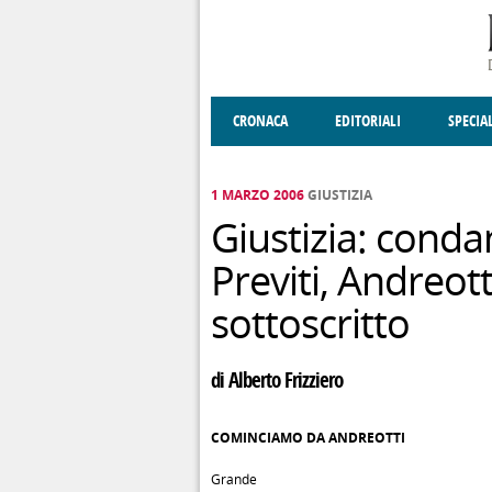
Salta al contenuto principale
CRONACA
EDITORIALI
SPECIA
SOCIETÀ
ENOGASTRONOMIA
COSTUME
DONNE DI VALT
ECONOMI
1 MARZO 2006
GIUSTIZIA
Giustizia: conda
Previti, Andreott
sottoscritto
di Alberto Frizziero
COMINCIAMO DA ANDREOTTI
Grande