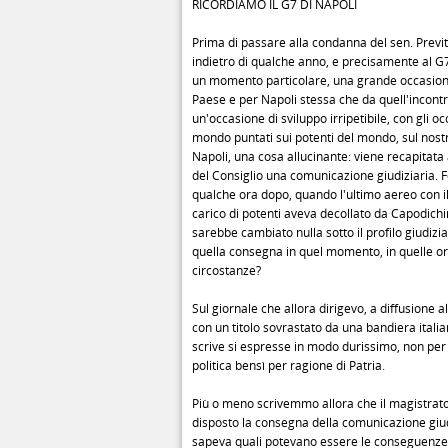
RICORDIAMO IL G7 DI NAPOLI
Prima di passare alla condanna del sen. Previ
indietro di qualche anno, e precisamente al G7
un momento particolare, una grande occasione
Paese e per Napoli stessa che da quell'incont
un'occasione di sviluppo irripetibile, con gli oc
mondo puntati sui potenti del mondo, sul nost
Napoli, una cosa allucinante: viene recapitata
del Consiglio una comunicazione giudiziaria. F
qualche ora dopo, quando l'ultimo aereo con i
carico di potenti aveva decollato da Capodich
sarebbe cambiato nulla sotto il profilo giudizi
quella consegna in quel momento, in quelle ore
circostanze?
Sul giornale che allora dirigevo, a diffusione a
con un titolo sovrastato da una bandiera italia
scrive si espresse in modo durissimo, non per
politica bensì per ragione di Patria.
Più o meno scrivemmo allora che il magistrat
disposto la consegna della comunicazione giud
sapeva quali potevano essere le conseguenze