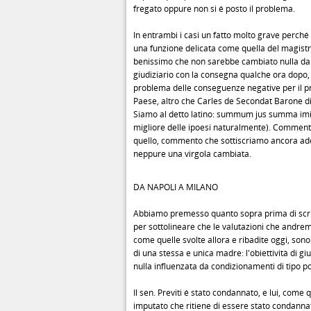
fregato oppure non si é posto il problema.
In entrambi i casi un fatto molto grave perché
una funzione delicata come quella del magist
benissimo che non sarebbe cambiato nulla dal 
giudiziario con la consegna qualche ora dopo, 
problema delle conseguenze negative per il pr
Paese, altro che Carles de Secondat Barone d
Siamo al detto latino: summum jus summa imiu
migliore delle ipoesi naturalmente). Commen
quello, commento che sottiscriamo ancora ad
neppure una virgola cambiata.
DA NAPOLI A MILANO
Abbiamo premesso quanto sopra prima di scr
per sottolineare che le valutazioni che andrem
come quelle svolte allora e ribadite oggi, sono 
di una stessa e unica madre: l'obiettività di gi
nulla influenzata da condizionamenti di tipo pol
Il sen. Previti é stato condannato, e lui, come 
imputato che ritiene di essere stato condanna