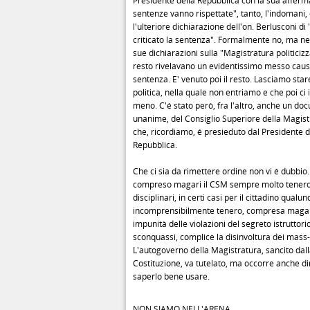
Presidente della Repubblica con la sua afferm
sentenze vanno rispettate", tanto, l'indomani
l'ulteriore dichiarazione dell'on. Berlusconi di
criticato la sentenza". Formalmente no, ma ne
sue dichiarazioni sulla "Magistratura politicizz
resto rivelavano un evidentissimo messo causa
sentenza. E' venuto poi il resto. Lasciamo sta
politica, nella quale non entriamo e che poi ci
meno. C'é stato però, fra l'altro, anche un do
unanime, del Consiglio Superiore della Magis
che, ricordiamo, é presieduto dal Presidente d
Repubblica.
Che ci sia da rimettere ordine non vi é dubbio. 
compreso magari il CSM sempre molto tenero
disciplinari, in certi casi per il cittadino qualu
incomprensibilmente tenero, compresa magari
impunità delle violazioni del segreto istruttorio,
sconquassi, complice la disinvoltura dei mass
L'autogoverno della Magistratura, sancito dal
Costituzione, va tutelato, ma occorre anche d
saperlo bene usare.
NON SIAMO NELL'ARENA