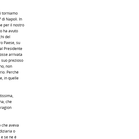
ti torniamo
 di Napoli. In
 per il nostro
ro ha avuto
chi del
ro Paese, su
 al Presidente
osse arrivata
l suo prezioso
ino, non
ario. Perché
, in quelle
ltissima,
na, che
 ragion
o che aveva
iziaria o
 e se ne é