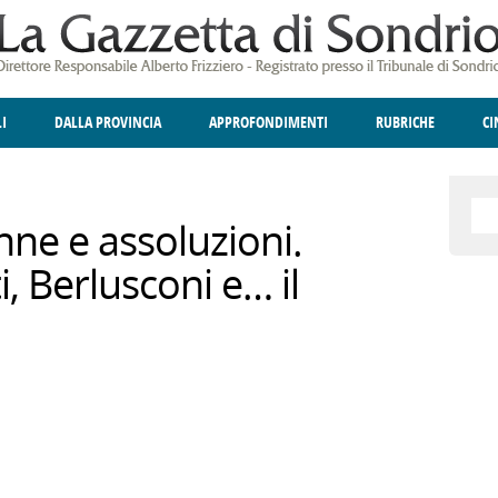
LI
DALLA PROVINCIA
APPROFONDIMENTI
RUBRICHE
C
ELLINA
A
GIUSTIZIA
DEGNO DI NOTA
TERRITORIO
ANGOLO DELLE IDEE
CULTURA E SPETTACOLI
FATTI DELLO SPI
POLIT
nne e assoluzioni.
i, Berlusconi e… il