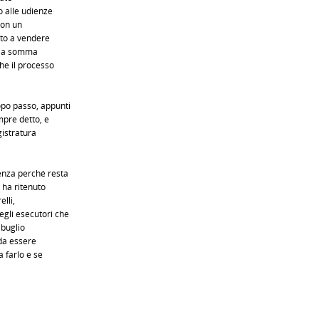
o alle udienze
con un
tto a vendere
e la somma
he il processo
po passo, appunti
mpre detto, e
gistratura
enza perché resta
 ha ritenuto
lli,
gli esecutori che
abuglio
 da essere
a farlo e se