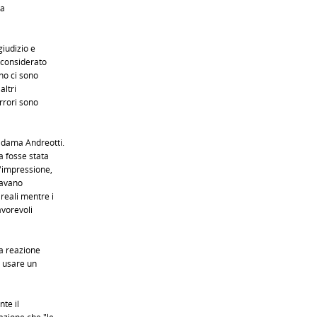
la
giudizio e
 considerato
no ci sono
altri
errori sono
adama Andreotti.
a fosse stata
l'impressione,
savano
reali mentre i
avorevoli
la reazione
r usare un
te il