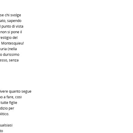
 se chi svolge
rato, sapendo
punto di vista
non si pone il
estigio del
i Montesquieu!
ria (nella
to durissimo
esso, senza
ivere quanto segue
o a fare, così
tutte figlie
udizio per
itico.
qualsiasi
to