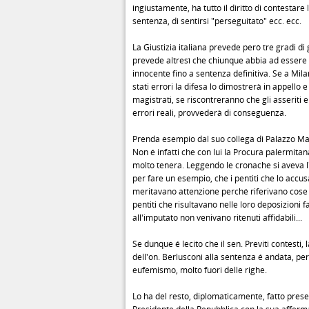
ingiustamente, ha tutto il diritto di contestare 
sentenza, di sentirsi "perseguitato" ecc. ecc.
La Giustizia italiana prevede però tre gradi di 
prevede altresì che chiunque abbia ad essere
innocente fino a sentenza definitiva. Se a Mila
stati errori la difesa lo dimostrerà in appello e 
magistrati, se riscontreranno che gli asseriti 
errori reali, provvederà di conseguenza.
Prenda esempio dal suo collega di Palazzo M
Non é infatti che con lui la Procura palermitan
molto tenera. Leggendo le cronache si aveva 
per fare un esempio, che i pentiti che lo accu
meritavano attenzione perché riferivano cose 
pentiti che risultavano nelle loro deposizioni f
all'imputato non venivano ritenuti affidabili...
Se dunque é lecito che il sen. Previti contesti, 
dell'on. Berlusconi alla sentenza é andata, pe
eufemismo, molto fuori delle righe.
Lo ha del resto, diplomaticamente, fatto presen