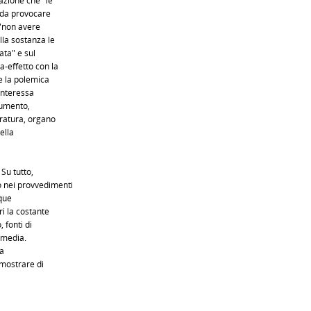
azione che "le
, da provocare
 "non avere
lla sostanza le
ata" e sul
-effetto con la
re la polemica
 interessa
cumento,
tratura, organo
ella
Su tutto,
 nei provvedimenti
nque
 la costante
 fonti di
-media.
la
imostrare di