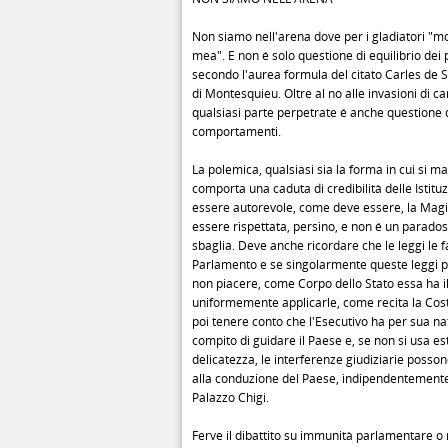
Non siamo nell'arena dove per i gladiatori "mo
mea". E non é solo questione di equilibrio dei 
secondo l'aurea formula del citato Carles de
di Montesquieu. Oltre al no alle invasioni di c
qualsiasi parte perpetrate é anche questione 
comportamenti.
La polemica, qualsiasi sia la forma in cui si ma
comporta una caduta di credibilità delle Istituz
essere autorevole, come deve essere, la Magi
essere rispettata, persino, e non é un parado
sbaglia. Deve anche ricordare che le leggi le fa
Parlamento e se singolarmente queste leggi 
non piacere, come Corpo dello Stato essa ha i
uniformemente applicarle, come recita la Cos
poi tenere conto che l'Esecutivo ha per sua nat
compito di guidare il Paese e, se non si usa e
delicatezza, le interferenze giudiziarie posso
alla conduzione del Paese, indipendentemente 
Palazzo Chigi.
Ferve il dibattito su immunità parlamentare o