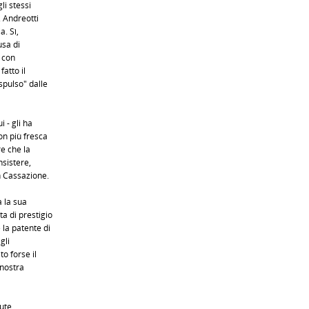
li stessi
. Andreotti
a. Sì,
usa di
 con
fatto il
spulso" dalle
 - gli ha
on più fresca
e che la
nsistere,
n Cassazione.
 la sua
a di prestigio
 la patente di
gli
o forse il
a nostra
ute