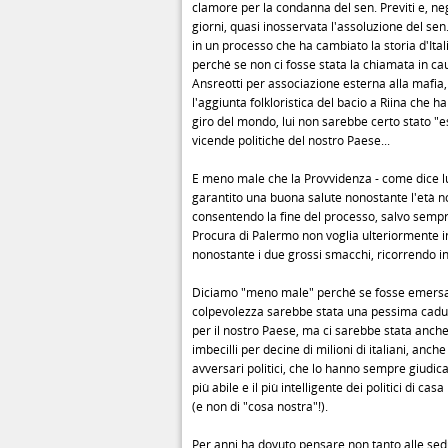
clamore per la condanna del sen. Previti e, neg
giorni, quasi inosservata l'assoluzione del sen
in un processo che ha cambiato la storia d'Itali
perché se non ci fosse stata la chiamata in ca
Ansreotti per associazione esterna alla mafia,
l'aggiunta folkloristica del bacio a Riina che ha 
giro del mondo, lui non sarebbe certo stato "e
vicende politiche del nostro Paese...
E meno male che la Provvidenza - come dice lui
garantito una buona salute nonostante l'età n
consentendo la fine del processo, salvo sempr
Procura di Palermo non voglia ulteriormente i
nonostante i due grossi smacchi, ricorrendo i
Diciamo "meno male" perché se fosse emersa
colpevolezza sarebbe stata una pessima cadut
per il nostro Paese, ma ci sarebbe stata anche
imbecilli per decine di milioni di italiani, anche 
avversari politici, che lo hanno sempre giudicat
più abile e il più intelligente dei politici di cas
(e non di "cosa nostra"!).
Per anni ha dovuto pensare non tanto alle sed