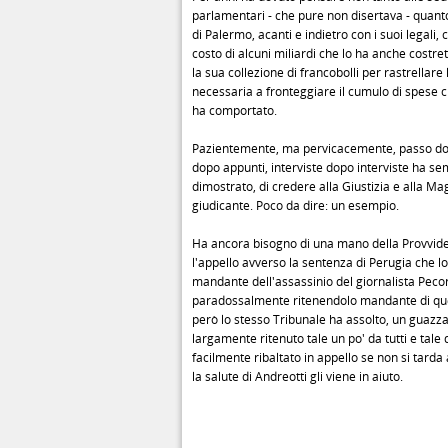
parlamentari - che pure non disertava - quant
di Palermo, acanti e indietro con i suoi legali, 
costo di alcuni miliardi che lo ha anche costre
la sua collezione di francobolli per rastrellar
necessaria a fronteggiare il cumulo di spese c
ha comportato.
Pazientemente, ma pervicacemente, passo do
dopo appunti, interviste dopo interviste ha se
dimostrato, di credere alla Giustizia e alla Ma
giudicante. Poco da dire: un esempio.
Ha ancora bisogno di una mano della Provvid
l'appello avverso la sentenza di Perugia che lo
mandante dell'assassinio del giornalista Pecore
paradossalmente ritenendolo mandante di que
però lo stesso Tribunale ha assolto, un guazz
largamente ritenuto tale un po' da tutti e tale
facilmente ribaltato in appello se non si tarda 
la salute di Andreotti gli viene in aiuto.