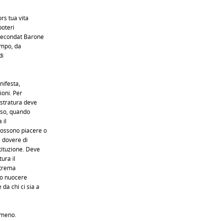
rs tua vita
poteri
 Secondat Barone
ampo, da
di
nifesta,
ioni. Per
stratura deve
sso, quando
 il
possono piacere o
l dovere di
tituzione. Deve
ura il
strema
no nuocere
da chi ci sia a
 meno.